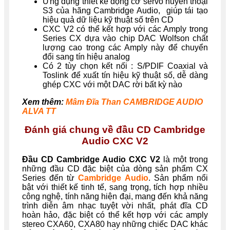
Ứng dụng thiết kế động cơ servo huyền thoại
S3 của hãng Cambridge Audio, giúp tái tạo
hiệu quả dữ liệu kỹ thuật số trên CD
CXC V2 có thể kết hợp với các Amply trong
Series CX dựa vào chip DAC Wolfson chất
lượng cao trong các Amply này để chuyển
đổi sang tín hiệu analog
Có 2 tùy chọn kết nối : S/PDIF Coaxial và
Toslink để xuất tín hiệu kỹ thuật số, dễ dàng
ghép CXC với một DAC rời bất kỳ nào
Xem thêm:
Mâm Đĩa Than CAMBRIDGE AUDIO
ALVA TT
Đánh giá chung về đầu CD Cambridge
Audio CXC V2
Đầu CD Cambridge Audio CXC V2
là một trong
những đầu CD đặc biệt của dòng sản phẩm CX
Series đến từ
Cambridge Audio
. Sản phẩm nổi
bật với thiết kế tinh tế, sang trọng, tích hợp nhiều
công nghệ, tính năng hiện đại, mang đến khả năng
trình diễn âm nhạc tuyệt vời nhất, phát đĩa CD
hoàn hảo, đặc biệt có thể kết hợp với các amply
stereo CXA60, CXA80 hay những chiếc DAC khác