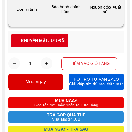
Bảo hành chính
Nguồn gốc/ Xuất
Đơn vị tính
hãng
xứ
KHUYẾN MÃI - ƯU ĐÃI
THÊM VÀO GIỎ HÀNG
HỖ TRỢ TƯ VẤN ZALO
Mua ngay
Giải đáp tức thì mọi thắc mắc
MUA NGAY
Giao Tận Nơi Hoặc Nhận Tại Cửa Hàng
TRẢ GÓP QUA THẺ
Visa, Master, JCB
MUA NGAY - TRẢ SAU