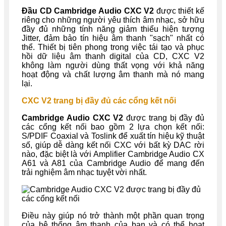
Đầu CD Cambridge Audio CXC V2
được thiết kế
riêng cho những người yêu thích âm nhạc, sở hữu
đầy đủ những tính năng giảm thiểu hiện tượng
Jitter, đảm bảo tín hiệu âm thanh "sạch" nhất có
thể. Thiết bị tiên phong trong việc tái tạo và phục
hồi dữ liệu âm thanh digital của CD, CXC V2
không làm người dùng thất vọng với khả năng
hoạt động và chất lượng âm thanh mà nó mang
lại.
CXC V2 trang bị đầy đủ các cổng kết nối
Cambridge Audio CXC V2
được trang bị đầy đủ
các cổng kết nối bao gồm 2 lựa chọn kết nối:
S/PDIF Coaxial và Toslink để xuất tín hiệu kỹ thuật
số, giúp dễ dàng kết nối CXC với bất kỳ DAC rời
nào, đặc biệt là với Amplifier Cambridge Audio CX
A61 và A81 của Cambridge Audio để mang đến
trải nghiệm âm nhạc tuyệt vời nhất.
Điều này giúp nó trở thành một phần quan trọng
của hệ thống âm thanh của bạn và có thể hoạt