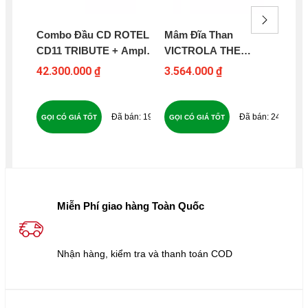
Combo Đầu CD ROTEL
Mâm Đĩa Than
Đầ
CD11 TRIBUTE + Amply
VICTROLA THE
GA
ROTE A11 TRIBUTE +
EASTWOOD
RO
42.300.000 ₫
3.564.000 ₫
27
Loa WHARFEDAL
DIAMON 12.2 - B16
194
240
GỌI CÓ GIÁ TỐT
GỌI CÓ GIÁ TỐT
GỌ
Miễn Phí giao hàng Toàn Quốc
Nhận hàng, kiểm tra và thanh toán COD