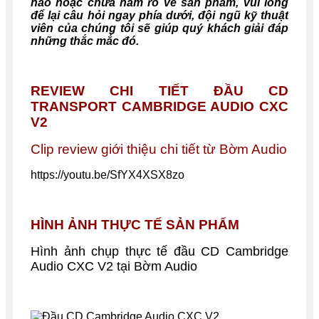
nào hoặc chưa nắm rõ về sản phẩm, vui lòng
để lại câu hỏi ngay phía dưới, đội ngũ kỹ thuật
viên của chúng tôi sẽ giúp quý khách giải đáp
những thắc mắc đó.
REVIEW CHI TIẾT ĐẦU CD
TRANSPORT CAMBRIDGE AUDIO CXC
V2
Clip review giới thiệu chi tiết từ Bờm Audio
https://youtu.be/SfYX4XSX8zo
HÌNH ẢNH THỰC TẾ SẢN PHẨM
Hình ảnh chụp thực tế
đầu CD Cambridge
Audio CXC V2
tại Bờm Audio