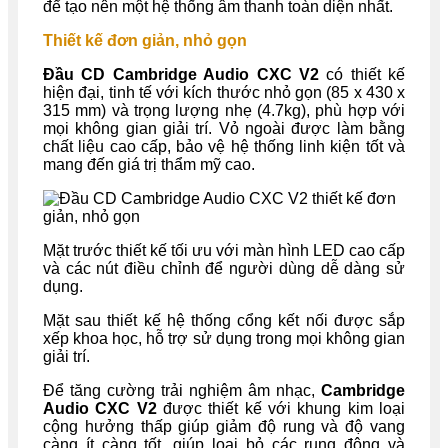
để tạo nên một hệ thống âm thanh toàn diện nhất.
Thiết kế đơn giản, nhỏ gọn
Đầu CD Cambridge Audio CXC V2
có thiết kế
hiện đại, tinh tế với kích thước nhỏ gọn (85 x 430 x
315 mm) và trọng lượng nhẹ (4.7kg), phù hợp với
mọi không gian giải trí. Vỏ ngoài được làm bằng
chất liệu cao cấp, bảo vệ hệ thống linh kiện tốt và
mang đến giá trị thẩm mỹ cao.
Mặt trước thiết kế tối ưu với màn hình LED cao cấp
và các nút điều chỉnh để người dùng dễ dàng sử
dụng.
Mặt sau thiết kế hệ thống cổng kết nối được sắp
xếp khoa học, hỗ trợ sử dụng trong mọi không gian
giải trí.
Để tăng cường trải nghiệm âm nhạc,
Cambridge
Audio CXC V2
được thiết kế với khung kim loại
cộng hưởng thấp giúp giảm độ rung và độ vang
càng ít càng tốt, giúp loại bỏ các rung động và