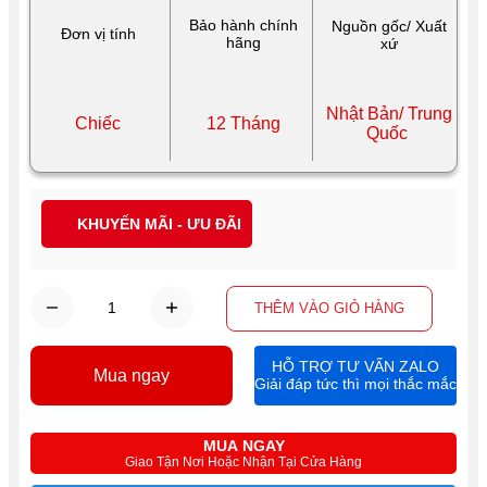
Bảo hành chính
Nguồn gốc/ Xuất
Đơn vị tính
hãng
xứ
Nhật Bản/ Trung
Chiếc
12 Tháng
Quốc
KHUYẾN MÃI - ƯU ĐÃI
THÊM VÀO GIỎ HÀNG
HỖ TRỢ TƯ VẤN ZALO
Mua ngay
Giải đáp tức thì mọi thắc mắc
MUA NGAY
Giao Tận Nơi Hoặc Nhận Tại Cửa Hàng