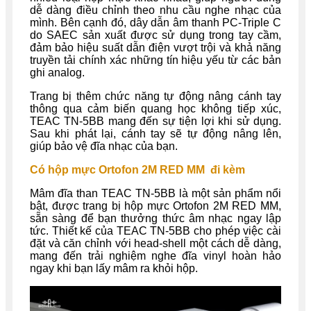
dễ dàng điều chỉnh theo nhu cầu nghe nhạc của
mình. Bên cạnh đó, dây dẫn âm thanh PC-Triple C
do SAEC sản xuất được sử dụng trong tay cầm,
đảm bảo hiệu suất dẫn điện vượt trội và khả năng
truyền tải chính xác những tín hiệu yếu từ các bản
ghi analog.
Trang bị thêm chức năng tự động nâng cánh tay
thông qua cảm biến quang học không tiếp xúc,
TEAC TN-5BB mang đến sự tiện lợi khi sử dụng.
Sau khi phát lại, cánh tay sẽ tự động nâng lên,
giúp bảo vệ đĩa nhạc của bạn.
Có hộp mực Ortofon 2M RED MM đi kèm
Mâm đĩa than TEAC TN-5BB là một sản phẩm nổi
bật, được trang bị hộp mực Ortofon 2M RED MM,
sẵn sàng để bạn thưởng thức âm nhạc ngay lập
tức. Thiết kế của TEAC TN-5BB cho phép việc cài
đặt và căn chỉnh với head-shell một cách dễ dàng,
mang đến trải nghiệm nghe đĩa vinyl hoàn hảo
ngay khi bạn lấy mâm ra khỏi hộp.