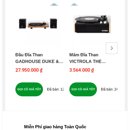
Đầu Đĩa Than
Mâm Đĩa Than
Đầ
GADHOUSE DUKE &
VICTROLA THE
GA
ROY
EASTWOOD
TU
27.950.000 ₫
3.564.000 ₫
8.3
27
127
240
GỌI CÓ GIÁ TỐT
GỌI CÓ GIÁ TỐT
GỌ
Miễn Phí giao hàng Toàn Quốc