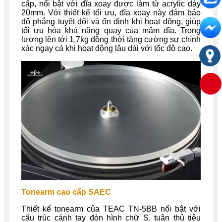
cấp, nổi bật với đĩa xoay được làm từ acrylic dày
20mm. Với thiết kế tối ưu, đĩa xoay này đảm bảo
độ phẳng tuyệt đối và ổn định khi hoạt động, giúp
tối ưu hóa khả năng quay của mâm đĩa. Trọng
lượng lên tới 1,7kg đồng thời tăng cường sự chính
xác ngay cả khi hoạt động lâu dài với tốc độ cao.
Tonearm cao cấp SAEC
Thiết kế tonearm của TEAC TN-5BB nổi bật với
cấu trúc cánh tay đòn hình chữ S, tuân thủ tiêu