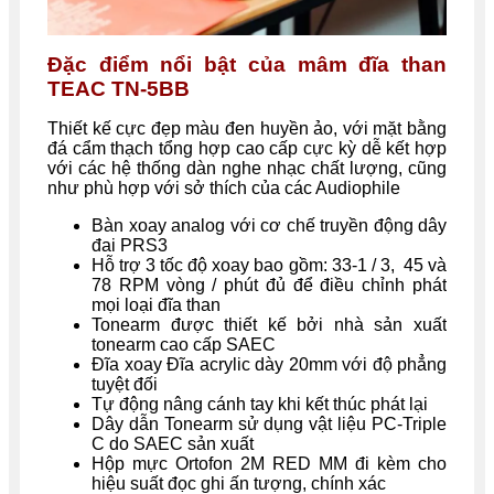
Đặc điểm nổi bật của mâm đĩa than
TEAC TN-5BB
Thiết kế cực đẹp màu đen huyền ảo, với mặt bằng
đá cẩm thạch tổng hợp cao cấp cực kỳ dễ kết hợp
với các hệ thống dàn nghe nhạc chất lượng, cũng
như phù hợp với sở thích của các Audiophile
Bàn xoay analog với cơ chế truyền động dây
đai PRS3
Hỗ trợ 3 tốc độ xoay bao gồm: 33-1 / 3, 45 và
78 RPM vòng / phút đủ để điều chỉnh phát
mọi loại đĩa than
Tonearm được thiết kế bởi nhà sản xuất
tonearm cao cấp SAEC
Đĩa xoay Đĩa acrylic dày 20mm với độ phẳng
tuyệt đối
Tự động nâng cánh tay khi kết thúc phát lại
Dây dẫn Tonearm sử dụng vật liệu PC-Triple
C do SAEC sản xuất
Hộp mực Ortofon 2M RED MM đi kèm cho
hiệu suất đọc ghi ấn tượng, chính xác