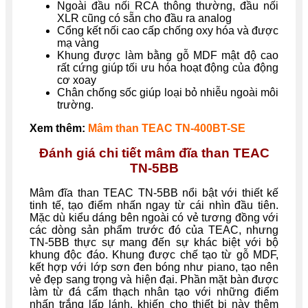
Ngoài đầu nối RCA thông thường, đầu nối
XLR cũng có sẵn cho đầu ra analog
Cổng kết nối cao cấp chống oxy hóa và được
mạ vàng
Khung được làm bằng gỗ MDF mật độ cao
rất cứng giúp tối ưu hóa hoạt động của động
cơ xoay
Chân chống sốc giúp loại bỏ nhiễu ngoài môi
trường.
Xem thêm:
Mâm than TEAC TN-400BT-SE
Đánh giá chi tiết mâm đĩa than TEAC
TN-5BB
Mâm đĩa than TEAC TN-5BB nổi bật với thiết kế
tinh tế, tạo điểm nhấn ngay từ cái nhìn đầu tiên.
Mặc dù kiểu dáng bên ngoài có vẻ tương đồng với
các dòng sản phẩm trước đó của TEAC, nhưng
TN-5BB thực sự mang đến sự khác biệt với bộ
khung độc đáo. Khung được chế tạo từ gỗ MDF,
kết hợp với lớp sơn đen bóng như piano, tạo nên
vẻ đẹp sang trọng và hiện đại. Phần mặt bàn được
làm từ đá cẩm thạch nhân tạo với những điểm
nhấn trắng lấp lánh, khiến cho thiết bị này thêm