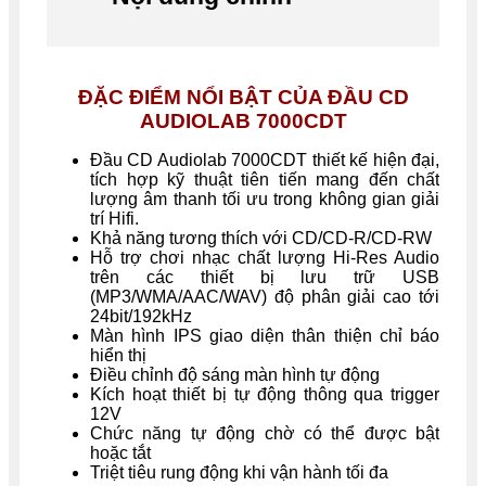
ĐẶC ĐIỂM NỔI BẬT CỦA ĐẦU CD
AUDIOLAB 7000CDT
Đầu CD Audiolab 7000CDT thiết kế hiện đại,
tích hợp kỹ thuật tiên tiến mang đến chất
lượng âm thanh tối ưu trong không gian giải
trí Hifi.
Khả năng tương thích với CD/CD-R/CD-RW
Hỗ trợ chơi nhạc chất lượng Hi-Res Audio
trên các thiết bị lưu trữ USB
(MP3/WMA/AAC/WAV) độ phân giải cao tới
24bit/192kHz
Màn hình IPS giao diện thân thiện chỉ báo
hiển thị
Điều chỉnh độ sáng màn hình tự động
Kích hoạt thiết bị tự động thông qua trigger
12V
Chức năng tự động chờ có thể được bật
hoặc tắt
Triệt tiêu rung động khi vận hành tối đa