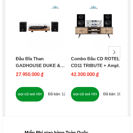
Đầu Đĩa Than
Combo Đầu CD ROTEL
Mâ
GADHOUSE DUKE &
CD11 TRIBUTE + Amply
VI
ROY
ROTE A11 TRIBUTE +
EA
27.950.000 ₫
42.300.000 ₫
3.5
Loa WHARFEDAL
DIAMON 12.2 - B16
127
194
GỌI CÓ GIÁ TỐT
GỌI CÓ GIÁ TỐT
GỌ
Miễn Phí giao hàng Toàn Quốc