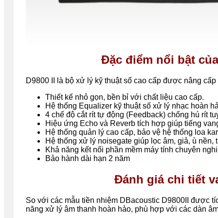
Đặc điểm nổi bật củ
D9800 II là bộ xử lý kỹ thuật số cao cấp được nâng cấ
Thiết kế nhỏ gọn, bền bỉ với chất liệu cao cấp.
Hệ thống Equalizer kỹ thuật số xử lý nhạc hoàn h
4 chế độ cắt rít tự động (Feedback) chống hú rít tu
Hiệu ứng Echo và Reverb tích hợp giúp tiếng va
Hệ thống quản lý cao cấp, bảo vệ hệ thống loa k
Hệ thống xử lý noisegate giúp lọc âm, giả, ù nền, ti
Khả năng kết nối phần mềm máy tính chuyên nghi
Bảo hành dài hạn 2 năm
Đánh giá chi tiết 
So với các mẫu tiền nhiệm
DBacoustic
D9800II được tí
năng xử lý âm thanh hoàn hảo, phù hợp với các dàn âm