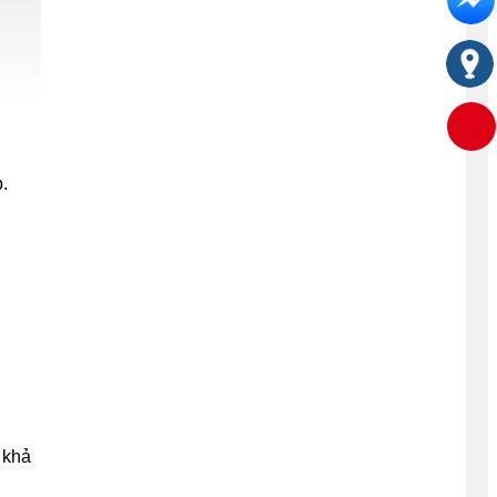
.
 khả