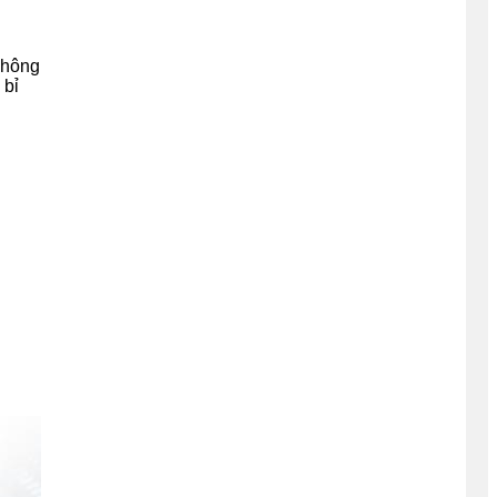
không
 bỉ