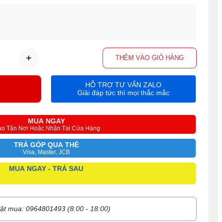
THÊM VÀO GIỎ HÀNG
HỖ TRỢ TƯ VẤN ZALO
Giải đáp tức thì mọi thắc mắc
MUA NGAY
ao Tận Nơi Hoặc Nhận Tại Cửa Hàng
TRẢ GÓP QUA THẺ
Visa, Master, JCB
MUA NGAY - TRẢ SAU
ặt mua: 0964801493 (8:00 - 18:00)