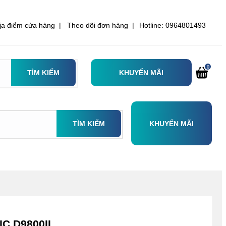
ịa điểm cửa hàng |
Theo dõi đơn hàng |
Hotline: 0964801493
0
TÌM KIẾM
KHUYẾN MÃI
TÌM KIẾM
KHUYẾN MÃI
C D9800II