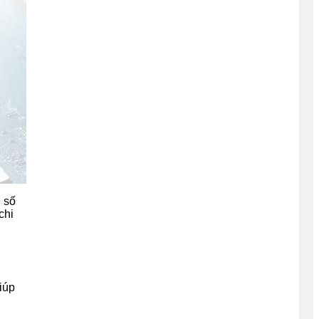
g số
chi
iúp