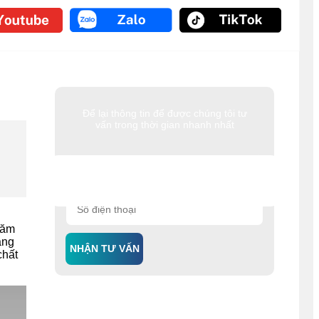
Để lại thông tin để được chúng tôi tư
vấn trong thời gian nhanh nhất
năm
âng
NHẬN TƯ VẤN
chất