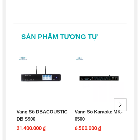
SẢN PHẨM TƯƠNG TỰ
Vang Số DBACOUSTIC
Vang Số Karaoke MK-
Va
DB S900
6500
S6
21.400.000 ₫
6.500.000 ₫
7.3