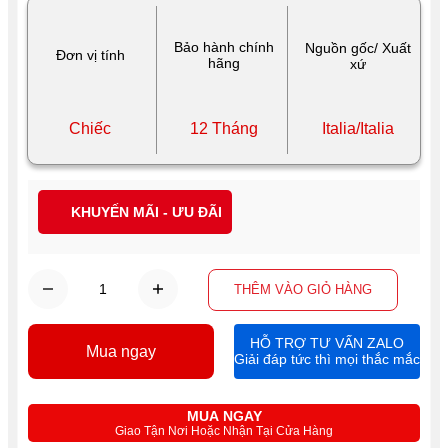
Bảo hành chính
Nguồn gốc/ Xuất
Đơn vị tính
hãng
xứ
Chiếc
12 Tháng
Italia/Italia
KHUYẾN MÃI - ƯU ĐÃI
THÊM VÀO GIỎ HÀNG
HỖ TRỢ TƯ VẤN ZALO
Mua ngay
Giải đáp tức thì mọi thắc mắc
MUA NGAY
Giao Tận Nơi Hoặc Nhận Tại Cửa Hàng