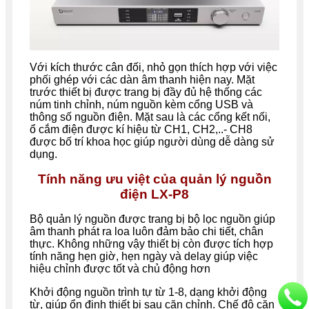
Với kích thước cân đối, nhỏ gọn thích hợp với việc
phối ghép với các dàn âm thanh hiện nay. Mặt
trước thiết bị được trang bị đầy đủ hệ thống các
núm tinh chỉnh, núm nguồn kèm cổng USB và
thông số nguồn điện. Mặt sau là các cổng kết nối,
ổ cắm điện được kí hiệu từ CH1, CH2,..- CH8
được bố trí khoa học giúp người dùng dễ dàng sử
dụng.
Tính năng ưu việt của quản lý nguồn
điện LX-P8
Bộ quản lý nguồn được trang bị bộ lọc nguồn giúp
âm thanh phát ra loa luôn đảm bảo chi tiết, chân
thực. Không những vậy thiết bị còn được tích hợp
tính năng hẹn giờ, hẹn ngày và delay giúp việc
hiệu chỉnh được tốt và chủ động hơn
Khởi động nguồn trình tự từ 1-8, dạng khởi động
từ, giúp ổn định thiết bị sau căn chỉnh. Chế độ căn