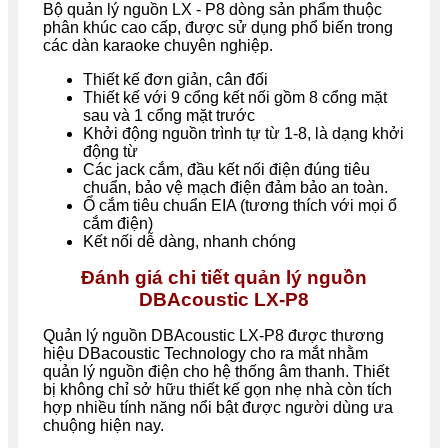
Bộ quản lý nguồn LX - P8 dòng sản phẩm thuộc
phân khúc cao cấp, được sử dụng phổ biến trong
các dàn karaoke chuyên nghiệp.
Thiết kế đơn giản, cân đối
Thiết kế với 9 cổng kết nối gồm 8 cổng mặt
sau và 1 cổng mặt trước
Khởi động nguồn trình tự từ 1-8, là dạng khởi
động từ
Các jack cắm, đầu kết nối điện đúng tiêu
chuẩn, bảo vệ mạch điện đảm bảo an toàn.
Ổ cắm tiêu chuẩn EIA (tương thích với mọi ổ
cắm điện)
Kết nối dễ dàng, nhanh chóng
Đánh giá chi tiết quản lý nguồn
DBAcoustic LX-P8
Quản lý nguồn DBAcoustic LX-P8 được thương
hiệu DBacoustic Technology cho ra mắt nhằm
quản lý nguồn điện cho hệ thống âm thanh. Thiết
bị không chỉ sở hữu thiết kế gọn nhẹ nhà còn tích
hợp nhiều tính năng nổi bật được người dùng ưa
chuộng hiện nay.