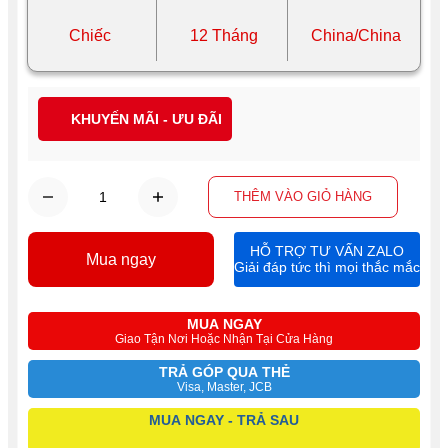
Chiếc
12 Tháng
China/China
KHUYẾN MÃI - ƯU ĐÃI
THÊM VÀO GIỎ HÀNG
HỖ TRỢ TƯ VẤN ZALO
Mua ngay
Giải đáp tức thì mọi thắc mắc
MUA NGAY
Giao Tận Nơi Hoặc Nhận Tại Cửa Hàng
TRẢ GÓP QUA THẺ
Visa, Master, JCB
MUA NGAY - TRẢ SAU