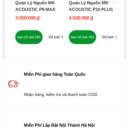
Quản Lý Nguồn MK
Quản Lý Nguồn MK
Qu
ACOUSTIC P9 MAX
ACOUSTIC P10 PLUS
DB
3.000.000 ₫
4.500.000 ₫
3.4
80
24
GỌI CÓ GIÁ TỐT
GỌI CÓ GIÁ TỐT
GỌ
Miễn Phí giao hàng Toàn Quốc
Nhận hàng, kiểm tra và thanh toán COD
Miễn Phí Lắp Đặt Nội Thành Hà Nội