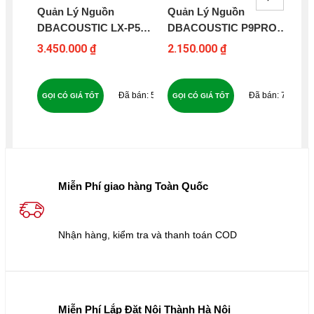
Quản Lý Nguồn
Quản Lý Nguồn
Qu
DBACOUSTIC LX-P5
DBACOUSTIC P9PRO
DB
PREMIUM
PREMIUM
3.450.000 ₫
2.150.000 ₫
3.4
53
77
GỌI CÓ GIÁ TỐT
GỌI CÓ GIÁ TỐT
GỌ
Miễn Phí giao hàng Toàn Quốc
Nhận hàng, kiểm tra và thanh toán COD
Miễn Phí Lắp Đặt Nội Thành Hà Nội