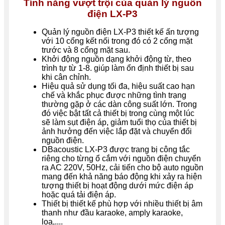
Tính năng vượt trội của quản lý nguồn
điện LX-P3
Quản lý nguồn điện LX-P3 thiết kế ấn tượng
với 10 cổng kết nối trong đó có 2 cổng mặt
trước và 8 cổng mặt sau.
Khởi động nguồn dạng khởi động từ, theo
trình tự từ 1-8. giúp làm ổn định thiết bị sau
khi cân chỉnh.
Hiệu quả sử dụng tối đa, hiệu suất cao hạn
chế và khắc phục được những tình trạng
thường gặp ở các dàn công suất lớn. Trong
đó việc bật tất cả thiết bị trong cùng một lúc
sẽ làm sụt điện áp, giảm tuổi thọ của thiết bị
ảnh hưởng đến việc lắp đặt và chuyển đổi
nguồn điện.
DBacoustic LX-P3 được trang bị công tắc
riêng cho từng ổ cắm với nguồn điện chuyển
ra AC 220V, 50Hz, cải tiến cho bộ auto nguồn
mang đến khả năng báo động khi xảy ra hiện
tượng thiết bị hoạt động dưới mức điện áp
hoặc quá tải điện áp.
Thiết bị thiết kế phù hợp với nhiều thiết bị âm
thanh như đầu karaoke, amply karaoke,
loa,....