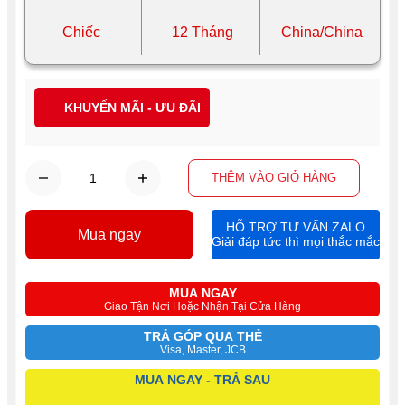
Chiếc
12 Tháng
China/China
KHUYẾN MÃI - ƯU ĐÃI
THÊM VÀO GIỎ HÀNG
HỖ TRỢ TƯ VẤN ZALO
Mua ngay
Giải đáp tức thì mọi thắc mắc
MUA NGAY
Giao Tận Nơi Hoặc Nhận Tại Cửa Hàng
TRẢ GÓP QUA THẺ
Visa, Master, JCB
MUA NGAY - TRẢ SAU