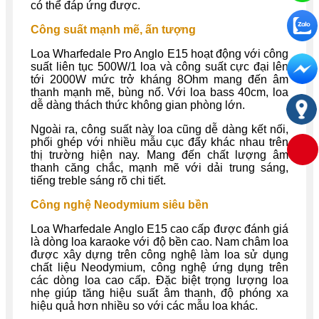
có thể đáp ứng được.
Công suất mạnh mẽ, ấn tượng
Loa Wharfedale Pro Anglo E15 hoạt động với công
suất liên tục 500W/1 loa và công suất cực đại lên
tới 2000W mức trở kháng 8Ohm mang đến âm
thanh mạnh mẽ, bùng nổ. Với loa bass 40cm, loa
dễ dàng thách thức không gian phòng lớn.
Ngoài ra, công suất này loa cũng dễ dàng kết nối,
phối ghép với nhiều mẫu cục đẩy khác nhau trên
thị trường hiện nay. Mang đến chất lượng âm
thanh căng chắc, mạnh mẽ với dải trung sáng,
tiếng treble sáng rõ chi tiết.
Công nghệ Neodymium siêu bền
Loa Wharfedale Anglo E15 cao cấp được đánh giá
là dòng loa karaoke với độ bền cao. Nam châm loa
được xây dựng trên công nghệ làm loa sử dụng
chất liệu Neodymium, công nghệ ứng dụng trên
các dòng loa cao cấp.
Đặc biệt trọng lượng loa
nhẹ giúp tăng hiệu suất âm thanh, độ phóng xa
hiệu quả hơn nhiều so với các mẫu loa khác.