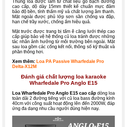
Thùng loa được làm từ chất liệu gỗ bạch dương
cao cấp, dộ dày 15mm thiết kế chuẩn mực đảm
bảo độ bền, tính thẩm mỹ và chất lượng âm thanh.
Mặt ngoài được phủ lớp sơn sần chống va đập,
hạn chế trầy xước, chống ẩm hiệu quả.
Mặt trước được trang bị tấm ê căng lưới thép cao
cấp giúp bảo vệ hệ thống củ loa tránh được những
tác nhân ảnh hưởng từ môi trường bên ngoài. Mặt
sau loa gồm các cổng kết nối, thông số kỹ thuật và
phần thông hơi.
Xem thêm:
Loa PA Passive Wharfedale Pro
Delta-X12M
Đánh giá chất lượng loa karaoke
Wharfedale Pro Anglo E15
Loa Wharfedale Pro Anglo E15 cao cấp
dòng loa
toàn dải 2 đường tiếng với củ loa bass đường kính
40cm với công suất hoạt động lên đến 2000W, đáp
ứng đa dạng nhu cầu người dùng hiện nay.