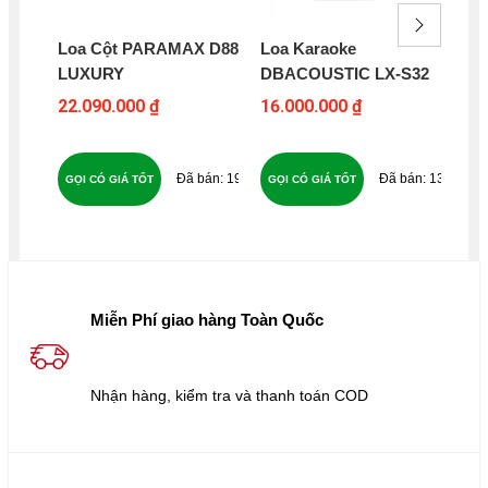
Loa Cột PARAMAX D88
Loa Karaoke
Lo
LUXURY
DBACOUSTIC LX-S32
PA
SM
22.090.000 ₫
16.000.000 ₫
9.5
11
193
139
GỌI CÓ GIÁ TỐT
GỌI CÓ GIÁ TỐT
GỌ
Miễn Phí giao hàng Toàn Quốc
Nhận hàng, kiểm tra và thanh toán COD