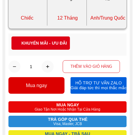
Chiếc
12 Tháng
Anh/Trung Quốc
KHUYẾN MÃI - ƯU ĐÃI
THÊM VÀO GIỎ HÀNG
HỖ TRỢ TƯ VẤN ZALO
Mua ngay
Giải đáp tức thì mọi thắc mắc
MUA NGAY
Giao Tận Nơi Hoặc Nhận Tại Cửa Hàng
TRẢ GÓP QUA THẺ
Visa, Master, JCB
MUA NGAY - TRẢ SAU