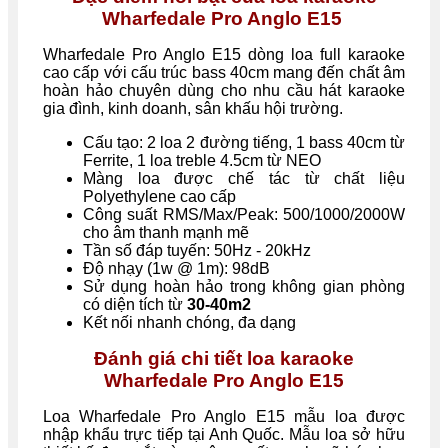
Wharfedale Pro Anglo E15
Wharfedale Pro Anglo E15 dòng loa full karaoke
cao cấp với cấu trúc bass 40cm mang đến chất âm
hoàn hảo chuyên dùng cho nhu cầu hát karaoke
gia đình, kinh doanh, sân khấu hội trường.
Cấu tạo: 2 loa 2 đường tiếng, 1 bass 40cm từ
Ferrite, 1 loa treble 4.5cm từ NEO
Màng loa được chế tác từ chất liệu
Polyethylene cao cấp
Công suất RMS/Max/Peak: 500/1000/2000W
cho âm thanh mạnh mẽ
Tần số đáp tuyến: 50Hz - 20
kHz
Độ nhạy (1w @ 1m): 98dB
Sử dụng hoàn hảo trong không gian phòng
có diện tích từ
30-40m
2
Kết nối nhanh chóng, đa dạng
Đánh giá chi tiết loa karaoke
Wharfedale Pro Anglo E15
Loa Wharfedale Pro Anglo E15 mẫu loa được
nhập khẩu trực tiếp tại Anh Quốc. Mẫu loa sở hữu