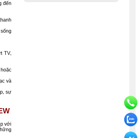
g đến
thanh
 sống
t TV,
e hoặc
ạc và
p, sự
NEW
ợp với
những