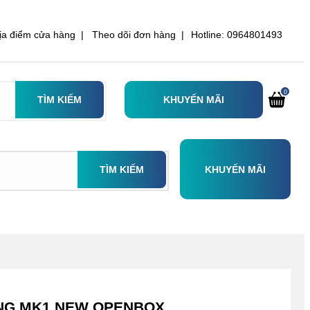
ịa điểm cửa hàng |
Theo dõi đơn hàng |
Hotline: 0964801493
0
TÌM KIẾM
KHUYẾN MÃI
TÌM KIẾM
KHUYẾN MÃI
ANG MK1 NEW OPENBOX