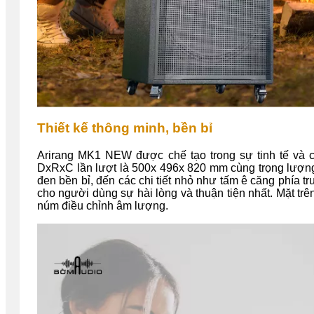
Thiết kế thông minh, bền bỉ
Arirang MK1 NEW được chế tạo trong sự tinh tế và chấ
DxRxC lần lượt là 500x 496x 820 mm cùng trọng lượng
đen bền bỉ, đến các chi tiết nhỏ như tấm ê căng phía t
cho người dùng sự hài lòng và thuận tiện nhất. Mặt tr
núm điều chỉnh âm lượng.