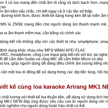
gồm 3 củ loa mang đến chất âm rõ ràng và tách bạch hơn, man
 cao
n âm trầm sâu chắc, chi tiết ngay cả ở các tần số thấp.
 đường kính 8cm, được thiết kế dạng họng kèn để tái hiện âm 
RMS là 250W, mang đến cho người dùng âm thanh mạnh mẽ,
ạo ra âm thanh mềm mại, cân bằng và chính xác
dùng kết nối không dây với các thiết bị như smartphone, smar
u định dạng khác nhau như MP3/ WMA/ APE/ FLAC
RC, Headphone, cổng Live Input giúp kết nối với tivi, tai ngh
AR để cắm đàn Guitar và cổng MIC để cắm thêm Micro có dây
của loa, giúp người dùng dễ dàng điều chỉnh âm lượng tiếng nh
ần một loa di động để sử dụng trong các dịp tiệc tùng, hội họ
thiết kế cùng loa karaoke Arirang MK1 
hất lượng với thiết kế loa thuận tiện, dễ dàng sử dụng tích h
irang MK1 NEW đáp ứng được yêu cầu cao từ người dùng với 
n trải nghiệm cho người dùng hoàn hảo nhất có thể.