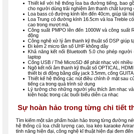
Thiết kế với hệ thống loa ba đường tiếng, bao 
cho người dùng trải nghiệm âm thanh chất lượng
Loa bass có đường kính lên đến 40cm, giúp tái hiệ
Loa Trung có đường kính 16.5cm và loa Treble có
cao trong mượt mà.
Công suất PMPO lên đến 1000W và công suất 
động
Công nghệ xử lý âm thanh kỹ thuật số DSP giúp t
Đi kèm 2 micro tần số UHF không dây
Khả năng kết nối Bluetooth 5.0 cho phép người 
laptop
Cổng USB / Thẻ MicroSD để phát nhạc với nhiề
Ngõ kết nối âm thanh kỹ thuật số OPTICAL, HDMI A
thiết bị di động bằng dây jack 3.5mm, cổng GUIT
Thiết kế hệ thống các nút điều chỉnh ở mặt sau 
tiếng ca trong quá trình sử dụng
Lý tưởng cho những người yêu thích âm nhạc và c
kiện hoặc trong các buổi biểu diễn ca nhạc
Sự hoàn hảo trong từng chi tiết 
Tìm kiếm một sản phẩm hoàn hảo trong từng đường nét c
hệ thống củ loa chất lượng cao, loa kéo karaoke Ar
tính năng hiện đại, công nghệ kĩ thuật hiện đại đem đế