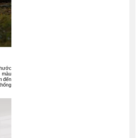
thước
n màu
em đến
 thống