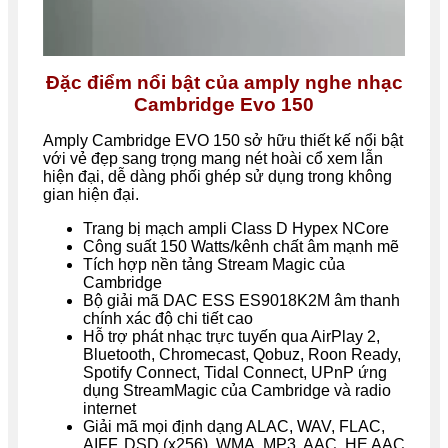
Đặc điểm nổi bật của amply nghe nhạc
Cambridge Evo 150
Amply Cambridge EVO 150 sở hữu thiết kế nổi bật
với vẻ đẹp sang trọng mang nét hoài cổ xem lẫn
hiện đại, dễ dàng phối ghép sử dụng trong không
gian hiện đại.
Trang bị mạch ampli Class D Hypex NCore
Công suất 150 Watts/kênh chất âm mạnh mẽ
Tích hợp nền tảng Stream Magic của
Cambridge
Bộ giải mã DAC ESS ES9018K2M âm thanh
chính xác độ chi tiết cao
Hỗ trợ phát nhạc trực tuyến qua AirPlay 2,
Bluetooth, Chromecast, Qobuz, Roon Ready,
Spotify Connect, Tidal Connect, UPnP ứng
dụng StreamMagic của Cambridge và radio
internet
Giải mã mọi định dạng ALAC, WAV, FLAC,
AIFF, DSD (x256), WMA, MP3, AAC, HE AAC