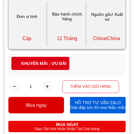
Bảo hành chính
Nguồn gốc/ Xuất
Đơn vị tính
hãng
xứ
Cặp
12 Tháng
China/China
KHUYẾN MÃI - ƯU ĐÃI
THÊM VÀO GIỎ HÀNG
HỖ TRỢ TƯ VẤN ZALO
Mua ngay
Giải đáp tức thì mọi thắc mắc
MUA NGAY
Giao Tận Nơi Hoặc Nhận Tại Cửa Hàng