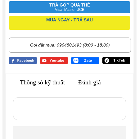
TRẢ GÓP QUA THẺ
Visa, Master, JCB
MUA NGAY - TRẢ SAU
Gọi đặt mua: 0964801493 (8:00 - 18:00)
Thông số kỹ thuật
Đánh giá