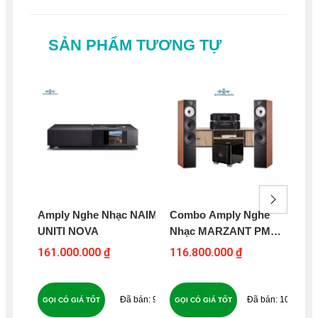
SẢN PHẨM TƯƠNG TỰ
Amply Nghe Nhạc NAIM
Combo Amply Nghe
Am
UNITI NOVA
Nhạc MARZANT PM
MC
8006 + Đầu CD Kiêm
161.000.000 ₫
116.800.000 ₫
23
DAC MARZANT ND 8006
+ Loa Cột B&W 603 S2 +
Loa Subwoofer Điện
95
107
GỌI CÓ GIÁ TỐT
GỌI CÓ GIÁ TỐT
GỌ
REL T7X