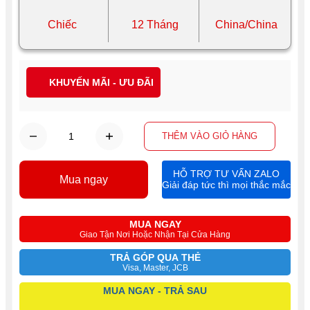
Chiếc
12 Tháng
China/China
KHUYẾN MÃI - ƯU ĐÃI
THÊM VÀO GIỎ HÀNG
HỖ TRỢ TƯ VẤN ZALO
Mua ngay
Giải đáp tức thì mọi thắc mắc
MUA NGAY
Giao Tận Nơi Hoặc Nhận Tại Cửa Hàng
TRẢ GÓP QUA THẺ
Visa, Master, JCB
MUA NGAY - TRẢ SAU