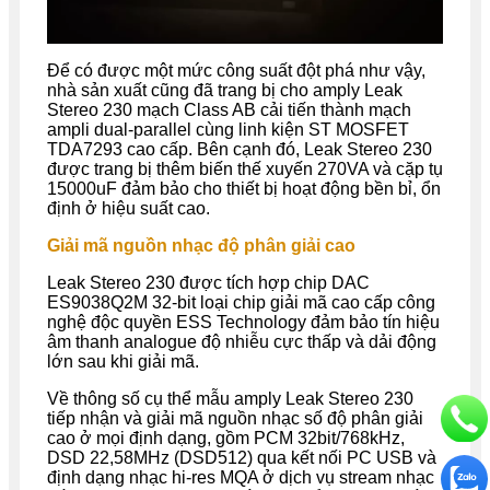
Để có được một mức công suất đột phá như vậy,
nhà sản xuất cũng đã trang bị cho amply Leak
Stereo 230 mạch Class AB cải tiến thành mạch
ampli dual-parallel cùng linh kiện ST MOSFET
TDA7293 cao cấp. Bên cạnh đó, Leak Stereo 230
được trang bị thêm biến thế xuyến 270VA và cặp tụ
15000uF đảm bảo cho thiết bị hoạt động bền bỉ, ổn
định ở hiệu suất cao.
Giải mã nguồn nhạc độ phân giải cao
Leak Stereo 230 được tích hợp chip DAC
ES9038Q2M 32-bit loại chip giải mã cao cấp công
nghệ độc quyền ESS Technology đảm bảo tín hiệu
âm thanh analogue độ nhiễu cực thấp và dải động
lớn sau khi giải mã.
Về thông số cụ thể mẫu amply Leak Stereo 230
tiếp nhận và giải mã nguồn nhạc số độ phân giải
cao ở mọi định dạng, gồm PCM 32bit/768kHz,
DSD 22,58MHz (DSD512) qua kết nối PC USB và
định dạng nhạc hi-res MQA ở dịch vụ stream nhạc