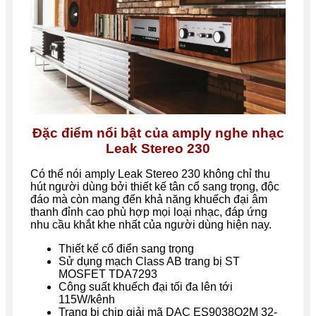
Đặc điểm nổi bật của amply nghe nhạc
Leak Stereo 230
Có thể nói
amply Leak Stereo 230 không chỉ thu
hút người dùng bởi thiết kế tân cổ sang trọng, độc
đáo mà còn mang đến khả năng khuếch đại âm
thanh đỉnh cao phù hợp mọi loại nhạc, đáp ứng
nhu cầu khắt khe nhất của người dùng hiện nay.
Thiết kế cổ điển sang trọng
Sử dụng mạch Class AB trang bị ST
MOSFET TDA7293
Công suất khuếch đại tối đa lên tới
115W/kênh
Trang bị chip giải mã DAC ES9038Q2M 32-