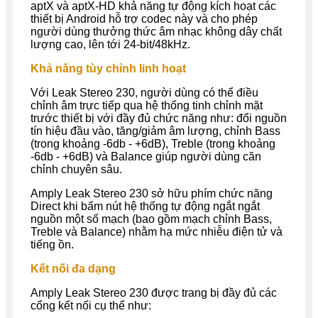
aptX và aptX-HD khả năng tự động kích hoạt các
thiết bị Android hỗ trợ codec này và cho phép
người dùng thưởng thức âm nhạc không dây chất
lượng cao, lên tới 24-bit/48kHz.
Khả năng tùy chỉnh linh hoạt
Với Leak Stereo 230, người dùng có thể điều
chỉnh âm trực tiếp qua hệ thống tinh chỉnh mặt
trước thiết bị với đầy đủ chức năng như: đổi nguồn
tín hiệu đầu vào, tăng/giảm âm lượng, chỉnh Bass
(trong khoảng -6db - +6dB), Treble (trong khoảng
-6db - +6dB) và Balance giúp người dùng căn
chỉnh chuyên sâu.
Amply Leak Stereo 230 sở hữu phím chức năng
Direct khi bấm nút hệ thống tự động ngắt ngắt
nguồn một số mạch (bao gồm mạch chỉnh Bass,
Treble và Balance) nhằm hạ mức nhiễu điện tử và
tiếng ồn.
Kết nối đa dạng
Amply Leak Stereo 230 được trang bị đầy đủ các
cổng kết nối cụ thể như: