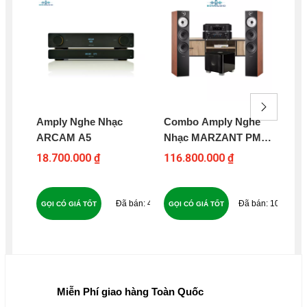
Amply Nghe Nhạc
Combo Amply Nghe
Am
ARCAM A5
Nhạc MARZANT PM
UN
8006 + Đầu CD Kiêm
18.700.000 ₫
116.800.000 ₫
16
DAC MARZANT ND 8006
+ Loa Cột B&W 603 S2 +
Loa Subwoofer Điện
49
107
GỌI CÓ GIÁ TỐT
GỌI CÓ GIÁ TỐT
GỌ
REL T7X
Miễn Phí giao hàng Toàn Quốc