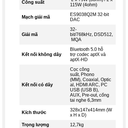
Công suất
115W (4ohm)
ES9038Q2M 32-bit
Mạch giải mã
DAC
32-
Giải mã
bit/768kHz, DSD512,
MQA
Bluetooth 5.0 hỗ
Kết nối không dây
trợ codec aptX và
aptX-HD
Cọc công
suất, Phono
(MM), Coaxial, Optic
Kết nối có dây
al, HDMI ARC, PC
USB (USB B),
AUX, Pre-out, cổng
tai nghe 6,3mm
328x147x414mm (W
Kích thước
x H x D)
Trọng lượng
12,7kg