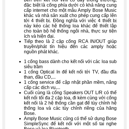
đặc biệt là cổng phía dưới có khả năng cung
cấp internet cho một mẫu Amply Bose Music
khác và nhà sản xuất cho phép cung cấp lên
tới 4 thiết bị. Đồng nghĩa với việc 4 thiết bị
này kéo các hệ thống loa khác để thiết lập
cho toàn bộ hệ thống ngôi nhà, thực sự tiện
ích và hiện đại.
Tiếp theo là 2 cặp cổng RCA IN/OUT giúp
truyền/phát tín hiệu đến các amply hoặc
nguồn phát khác.
1 cổng bass dành cho kết nối với các loa sub
siêu trầm
1 cổng Optical In để kết nối tới TV, đầu đĩa
than, đầu CD,...
1 cổng service để cập nhật phần mềm, nâng
cấp các dịch vụ,...
Cuối cùng là cổng Speakers OUT L/R có thể
kết nối tối đa 2 cặp loa, đi kèm cùng với cổng
kết nối là 2 hệ thống cần gạt để tùy chỉnh hệ
thống loa và các tùy chỉnh riêng của hãng
Bose.
Amply Bose Music cũng có thể sử dụng Bose
SimpleSync để kết nối với một số tai nghe
Bose và loa Bluetooth.