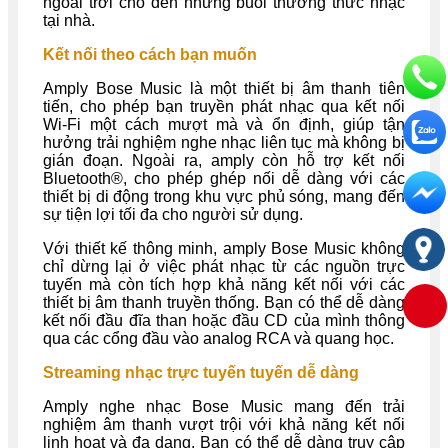
ngoài trời cho đến những buổi thưởng thức nhạc
tại nhà.
Kết nối theo cách bạn muốn
Amply Bose Music là một thiết bị âm thanh tiên
tiến, cho phép bạn truyền phát nhạc qua kết nối
Wi-Fi một cách mượt mà và ổn định, giúp tận
hưởng trải nghiệm nghe nhạc liên tục mà không bị
gián đoạn. Ngoài ra, amply còn hỗ trợ kết nối
Bluetooth®, cho phép ghép nối dễ dàng với các
thiết bị di động trong khu vực phủ sóng, mang đến
sự tiện lợi tối đa cho người sử dụng.
Với thiết kế thông minh, amply Bose Music không
chỉ dừng lại ở việc phát nhạc từ các nguồn trực
tuyến mà còn tích hợp khả năng kết nối với các
thiết bị âm thanh truyền thống. Bạn có thể dễ dàng
kết nối đầu đĩa than hoặc đầu CD của mình thông
qua các cổng đầu vào analog RCA và quang học.
Streaming nhạc trực tuyến tuyến dễ dàng
Amply nghe nhạc Bose Music mang đến trải
nghiệm âm thanh vượt trội với khả năng kết nối
linh hoạt và đa dạng. Bạn có thể dễ dàng truy cập