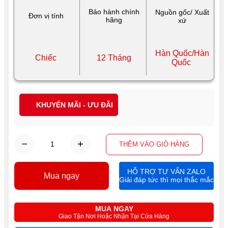
Bảo hành chính
Nguồn gốc/ Xuất
Đơn vị tính
hãng
xứ
Hàn Quốc/Hàn
Chiếc
12 Tháng
Quốc
KHUYẾN MÃI - ƯU ĐÃI
THÊM VÀO GIỎ HÀNG
HỖ TRỢ TƯ VẤN ZALO
Mua ngay
Giải đáp tức thì mọi thắc mắc
MUA NGAY
Giao Tận Nơi Hoặc Nhận Tại Cửa Hàng