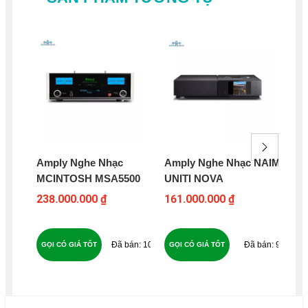
Amply Nghe Nhạc
Amply Nghe Nhạc NAIM
Am
MCINTOSH MSA5500
UNITI NOVA
SO
238.000.000 ₫
161.000.000 ₫
39
76
107
95
GỌI CÓ GIÁ TỐT
GỌI CÓ GIÁ TỐT
GỌ