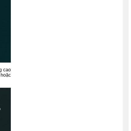
g cao
k hoặc