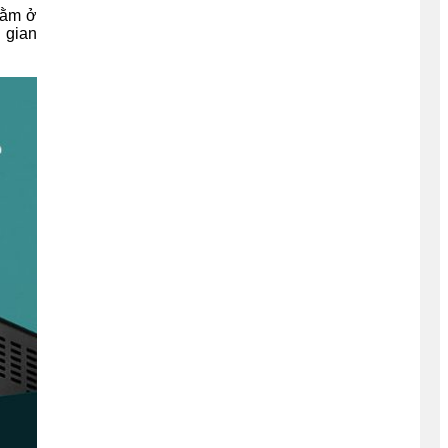
nằm ở
g gian