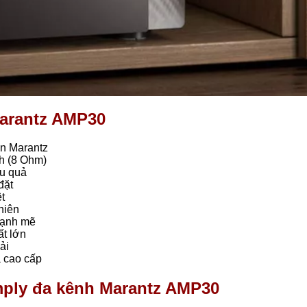
Marantz AMP30
ấn Marantz
h (8 Ohm)
ệu quả
đặt
t
hiên
mạnh mẽ
ất lớn
ải
 cao cấp
amply đa kênh Marantz AMP30