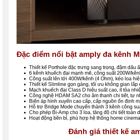
Đặc điểm nổi bật amply đa kênh 
Thiết kế Porthole đặc trưng sang trọng, đậm dấu 
6 kênh khuếch đại mạnh mẽ, công suất 200W/kên
Công suất lên tới 400W/kênh (4 Ohm), kéo loa hi
Thiết kế Slimline gọn gàng, tối ưu không gian lắp 
Mạch khuếch đại Class D hiệu suất cao, ít tỏa nhiệ
Công nghệ HDAM SA2 cho âm thanh chi tiết, tự n
Biến áp hình xuyến cao cấp, cấp nguồn ổn định 
Hỗ trợ Bridge Mode chuyển thành 3 kênh công su
Cho phép Bi-Amp cho 3 loa, tăng độ chi tiết toàn d
Hoạt động bền bỉ, phù hợp hệ thống home cinema
Đánh giá thiết kế 