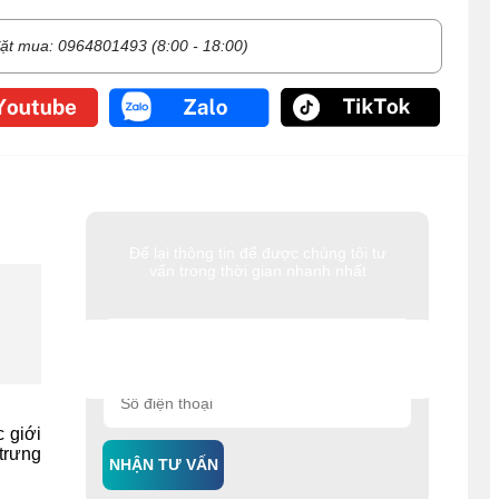
ặt mua: 0964801493 (8:00 - 18:00)
Để lại thông tin để được chúng tôi tư
vấn trong thời gian nhanh nhất
 giới
trưng
NHẬN TƯ VẤN