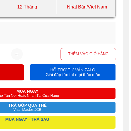
12 Tháng
Nhật Bản/Việt Nam
THÊM VÀO GIỎ HÀNG
HỖ TRỢ TƯ VẤN ZALO
Giải đáp tức thì mọi thắc mắc
MUA NGAY
ao Tận Nơi Hoặc Nhận Tại Cửa Hàng
TRẢ GÓP QUA THẺ
Visa, Master, JCB
MUA NGAY - TRẢ SAU