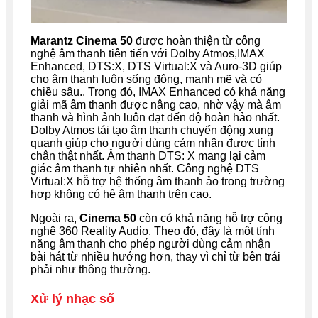
Marantz Cinema 50
được hoàn thiện từ công
nghệ âm thanh tiên tiến với Dolby Atmos,IMAX
Enhanced, DTS:X, DTS Virtual:X và Auro-3D giúp
cho âm thanh luôn sống động, mạnh mẽ và có
chiều sâu.. Trong đó, IMAX Enhanced có khả năng
giải mã âm thanh được nâng cao, nhờ vậy mà âm
thanh và hình ảnh luôn đạt đến độ hoàn hảo nhất.
Dolby Atmos tái tạo âm thanh chuyển động xung
quanh giúp cho người dùng cảm nhận được tính
chân thật nhất. Âm thanh DTS: X mang lại cảm
giác âm thanh tự nhiên nhất. Công nghệ DTS
Virtual:X hỗ trợ hệ thống âm thanh ảo trong trường
hợp không có hệ âm thanh trên cao.
Ngoài ra,
Cinema 50
còn có khả năng hỗ trợ công
nghệ 360 Reality Audio. Theo đó, đây là một tính
năng âm thanh cho phép người dùng cảm nhận
bài hát từ nhiều hướng hơn, thay vì chỉ từ bên trái
phải như thông thường.
Xử lý nhạc số