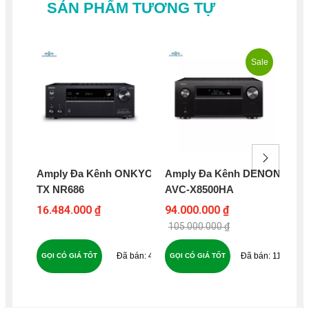
SẢN PHẨM TƯƠNG TỰ
Sale
Amply Đa Kênh ONKYO
Amply Đa Kênh DENON
Am
TX NR686
AVC-X8500HA
AV
16.484.000 ₫
94.000.000 ₫
48
105.000.000 ₫
49
118
GỌI CÓ GIÁ TỐT
GỌI CÓ GIÁ TỐT
GỌ