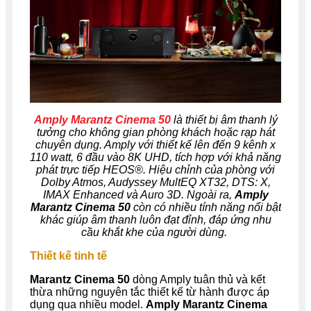
Amply Marantz Cinema 50
là
thiết bị âm thanh lý
tưởng cho không gian phòng khách hoặc rạp hát
chuyên dụng. Amply với thiết kế lên đến 9 kênh x
110 watt, 6 đầu vào 8K UHD, tích hợp với khả năng
phát trực tiếp HEOS®. Hiệu chỉnh của phòng với
Dolby Atmos, Audyssey MultEQ XT32, DTS: X,
IMAX Enhanced và Auro 3D. Ngoài ra,
Amply
Marantz Cinema 50
còn có nhiều tính năng nổi bật
khác giúp âm thanh luôn đạt đỉnh, đáp ứng nhu
cầu khắt khe của người dùng.
Thiết kế tinh tế
Marantz Cinema 50
dòng Amply tuân thủ và kết
thừa những nguyên tắc thiết kế từ hành được áp
dụng qua nhiều model.
Amply Marantz Cinema