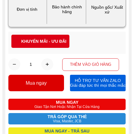
Bảo hành chính
Nguồn gốc/ Xuất
Đơn vị tính
hãng
xứ
KHUYẾN MÃI - ƯU ĐÃI
THÊM VÀO GIỎ HÀNG
HỖ TRỢ TƯ VẤN ZALO
Mua ngay
Giải đáp tức thì mọi thắc mắc
MUA NGAY
Giao Tận Nơi Hoặc Nhận Tại Cửa Hàng
TRẢ GÓP QUA THẺ
Visa, Master, JCB
MUA NGAY - TRẢ SAU