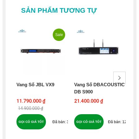
SẢN PHẨM TƯƠNG TỰ
Sale
Vang Số JBL VX9
Vang Số DBACOUSTIC
Cụ
DB S900
Ka
11.790.000 ₫
21.400.000 ₫
5.9
14.900.000 ₫
35
127
GỌI CÓ GIÁ TỐT
GỌI CÓ GIÁ TỐT
GỌ