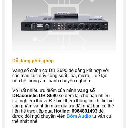
Dễ dàng phối ghép
Vang số chỉnh cơ
DB
S690 dễ dàng kết hợp với
các mẫu cục đẩy công suất, loa, micro,... để tạo
nên hệ thống âm thanh chuyên nghiệp.
Với rất nhiều ưu điểm của mình
vang số
DBacoustic
DB
S690
sẽ đem lại cho bạn nhiều
trải nghiệm thú vị. Để biết thêm thông tin chi tiết về
sản phẩm và nhận mức giá ưu đãi nhất bạn có thể
liên hệ trực tiếp qua
Hotline: 0964801493
để
được đội ngũ chuyên viên
Bờm Audio
tư vấn cụ
thể nhất nhé!