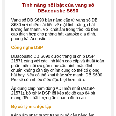
Tính năng nổi bật của vang số
DBacoustic S690
Vang số
DB
S690 bản nâng cấp từ vang số
DB
S680 với nhiều cải tiến về mặt tính năng, chất
lượng âm thanh. Với chất âm trong trẻo, độ bền
cao thích hợp cho phòng hát karaoke gia đình,
phòng trà, Acoustic…
Công nghệ DSP
DBacoustic
DB
S690 được trang bị c
hip DSP
21571 cùng với các linh kiện cao cấp
và thuật toán
phần mềm tối ưu gần như cấu hình mặc đỉnh
chuẩn không cần tùy chỉnh cũng có thể có giọng
hát hay. Nếu có thể khai thác sức mạnh DB S690
Pro sẽ còn nhiều điều đặc biệt hơn nữa.
Áp dụng chip năm dòng ADI mới nhất (ADSP-
21571), bộ xử lý DSP lõi kép tốc độ cao 64 bit
mang đến chất lượng âm thanh đỉnh cao.
Bộ xử lý mic độc lập
Kênh âm nhạc được trang bị bộ cân bằng âm