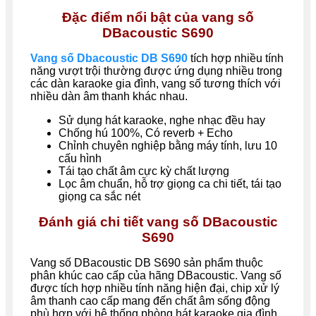
Đặc điểm nổi bật của vang số
DBacoustic S690
Vang số Dbacoustic DB S690
tích hợp nhiều tính
năng vượt trội thường được ứng dụng nhiều trong
các dàn karaoke gia đình, vang số tương thích với
nhiều dàn âm thanh khác nhau.
Sử dụng hát karaoke, nghe nhạc đều hay
Chống hú 100%, Có reverb + Echo
Chỉnh chuyên nghiệp bằng máy tính, lưu 10
cấu hình
Tái tạo chất âm cực kỳ chất lượng
Lọc âm chuẩn, hỗ trợ giọng ca chi tiết, tái tạo
giọng ca sắc nét
Đánh giá chi tiết vang số
DBacoustic
S690
Vang số DBacoustic
DB
S690 sản phẩm thuộc
phân khúc cao cấp của hãng DBacoustic. Vang số
được tích hợp nhiều tính năng hiện đại, chip xử lý
âm thanh cao cấp mang đến chất âm sống động
phù hợp với hệ thống phòng hát karaoke gia đình.