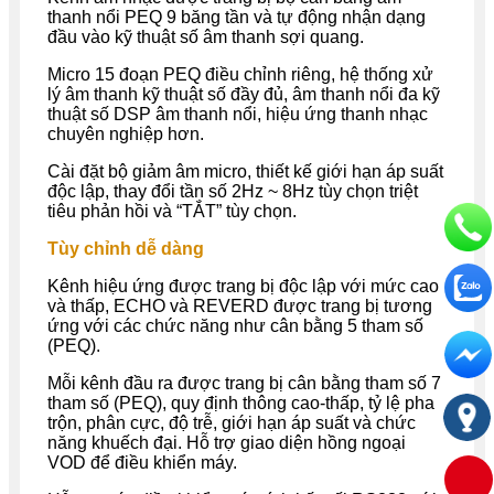
thanh nổi PEQ 9 băng tần và tự động nhận dạng
đầu vào kỹ thuật số âm thanh sợi quang.
Micro 15 đoạn PEQ điều chỉnh riêng, hệ thống xử
lý âm thanh kỹ thuật số đầy đủ, âm thanh nổi đa kỹ
thuật số DSP âm thanh nổi, hiệu ứng thanh nhạc
chuyên nghiệp hơn.
Cài đặt bộ giảm âm micro, thiết kế giới hạn áp suất
độc lập, thay đổi tần số 2Hz ~ 8Hz tùy chọn triệt
tiêu phản hồi và “TẮT” tùy chọn.
Tùy chỉnh dễ dàng
Kênh hiệu ứng được trang bị độc lập với mức cao
và thấp, ECHO và REVERD được trang bị tương
ứng với các chức năng như cân bằng 5 tham số
(PEQ).
Mỗi kênh đầu ra được trang bị cân bằng tham số 7
tham số (PEQ), quy định thông cao-thấp, tỷ lệ pha
trộn, phân cực, độ trễ, giới hạn áp suất và chức
năng khuếch đại. Hỗ trợ giao diện hồng ngoại
VOD để điều khiển máy.