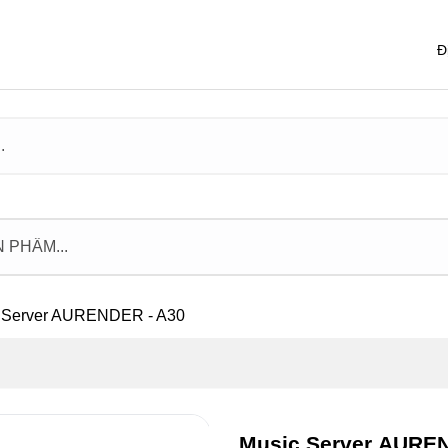
Đ
 Server AURENDER - A30
Music Server AURE