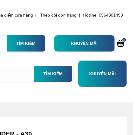
ịa điểm cửa hàng |
Theo dõi đơn hàng |
Hotline: 0964801493
0
TÌM KIẾM
KHUYẾN MÃI
TÌM KIẾM
KHUYẾN MÃI
NDER - A30