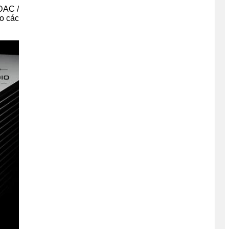
DAC /
o các