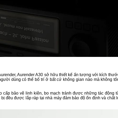
render, Aurender A30 sở hữu thiết kế ấn tượng với kích thướ
gười dùng có thể bố trí ở bất cứ không gian nào mà không tố
o cấp bảo vệ linh kiện, bo mạch tránh được những tác động t
ết bị đều được lắp ráp tại nhà máy đảm bảo độ ổn định và chất