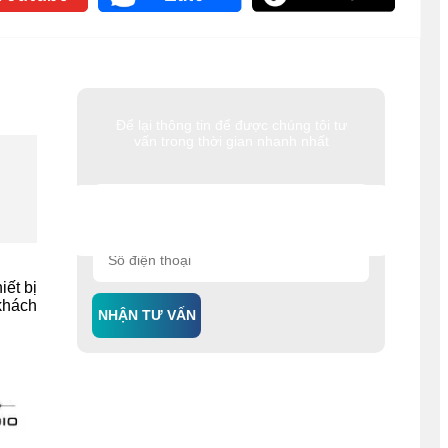
Để lại thông tin để được chúng tôi tư
vấn trong thời gian nhanh nhất
iết bị
khách
NHẬN TƯ VẤN