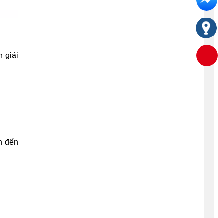
 giải
n đến