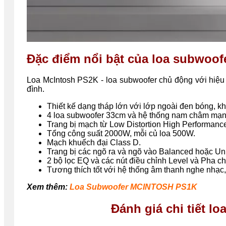
Đặc điểm nổi bật của loa subwoo
Loa McIntosh PS2K - loa subwoofer chủ động với hiệu 
đình.
Thiết kế dạng tháp lớn với lớp ngoài đen bóng, 
4 loa subwoofer 33cm và hệ thống nam châm mạ
Trang bị mạch từ Low Distortion High Performanc
Tổng công suất 2000W, mỗi củ loa 500W.
Mạch khuếch đại Class D.
Trang bị các ngõ ra và ngõ vào Balanced hoặc U
2 bộ lọc EQ và các nút điều chỉnh Level và Pha 
Tương thích tốt với hệ thống âm thanh nghe nhạ
Xem thêm:
Loa Subwoofer MCINTOSH PS1K
Đánh giá chi tiết 