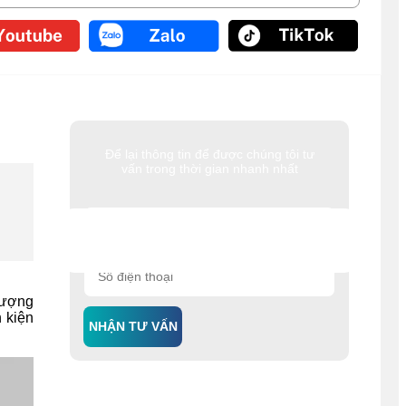
Để lại thông tin để được chúng tôi tư
vấn trong thời gian nhanh nhất
 lượng
 kiện
NHẬN TƯ VẤN