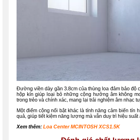
Đường viền dày gần 3.8cm của thùng loa đảm bảo độ cứ
hộp kín giúp loại bỏ những cộng hưởng âm không m
trong trẻo và chính xác, mang lại trải nghiệm âm nhạc t
Một điểm cộng nổi bật khác là tính năng cảm biến tín 
quả, giúp tiết kiệm năng lượng mà vẫn duy trì hiệu suất
Xem thêm:
Loa Center MCINTOSH XCS1.5K