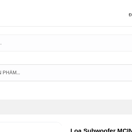
Đ
Loa Subwoofer MC