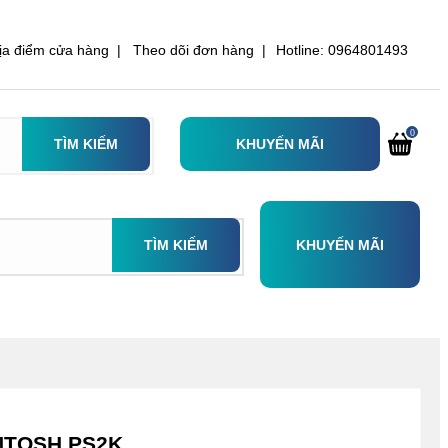
ịa điểm cửa hàng |
Theo dõi đơn hàng |
Hotline: 0964801493
0
TÌM KIẾM
KHUYẾN MÃI
TÌM KIẾM
KHUYẾN MÃI
INTOSH PS2K