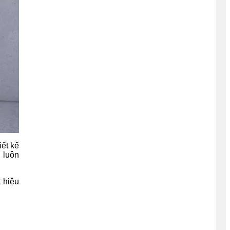
ết kế
 luôn
t hiệu