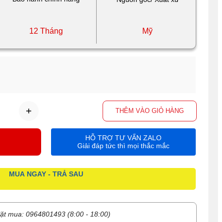
12 Tháng
Mỹ
THÊM VÀO GIỎ HÀNG
HỖ TRỢ TƯ VẤN ZALO
Giải đáp tức thì mọi thắc mắc
MUA NGAY - TRẢ SAU
ặt mua: 0964801493 (8:00 - 18:00)