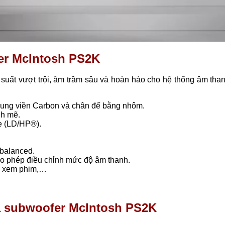
fer McIntosh PS2K
suất vượt trội, âm trầm sâu và hoàn hảo cho hệ thống âm than
khung viền Carbon và chân đế bằng nhôm.
nh mẽ.
e (LD/HP®).
nbalanced.
cho phép điều chỉnh mức độ âm thanh.
c, xem phim,…
loa subwoofer McIntosh PS2K