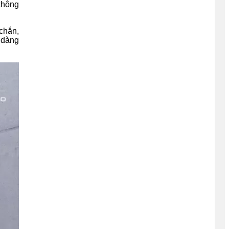
không
chắn,
ễ dàng