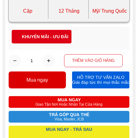
Cặp
12 Tháng
Mỹ/ Trung Quốc
KHUYẾN MÃI - ƯU ĐÃI
THÊM VÀO GIỎ HÀNG
HỖ TRỢ TƯ VẤN ZALO
Mua ngay
Giải đáp tức thì mọi thắc mắc
MUA NGAY
Giao Tận Nơi Hoặc Nhận Tại Cửa Hàng
TRẢ GÓP QUA THẺ
Visa, Master, JCB
MUA NGAY - TRẢ SAU