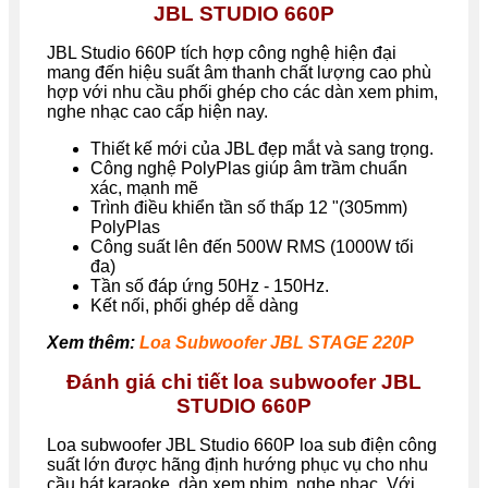
JBL STUDIO 660P
JBL Studio 660P tích hợp công nghệ hiện đại
mang đến hiệu suất âm thanh chất lượng cao phù
hợp với nhu cầu phối ghép cho các dàn xem phim,
nghe nhạc cao cấp hiện nay.
Thiết kế mới của JBL đẹp mắt và sang trọng.
Công nghệ PolyPlas giúp âm trầm chuẩn
xác, mạnh mẽ
Trình điều khiển tần số thấp 12 "(305mm)
PolyPlas
Công suất lên đến 500W RMS (1000W tối
đa)
Tần số đáp ứng 50Hz - 150Hz.
Kết nối, phối ghép dễ dàng
Xem thêm:
Loa Subwoofer JBL STAGE 220P
Đánh giá chi tiết loa subwoofer JBL
STUDIO 660P
Loa subwoofer JBL Studio 660P loa sub điện công
suất lớn được hãng định hướng phục vụ cho nhu
cầu hát karaoke, dàn xem phim, nghe nhạc. Với