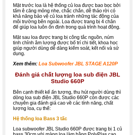
Mặt trước loa là hệ thống củ loa được bao bọc bởi
tấm ê căng mỏng nhẹ, chắc chắn, dễ tháo rời có
khả năng bảo vệ củ loa tránh những tác động của
môi trường bên ngoài. Loa được trang bị 4 chân
đế giúp loa luôn ổn định trong quá trình hoạt động.
Mặt sau loa được trang bị công tắc nguồn, núm
tinh chỉnh âm lượng được bố trí chi tiết, khoa học
giúp người dùng dễ dàng kiểm soát, kết nối và sử
dụng.
Xem thêm:
Loa Subwoofer JBL STAGE A120P
Đánh giá chất lượng loa sub điện JBL
Studio 660P
Bên cạnh thiết kế ấn tượng, thu hút người dùng thì
dòng loa sub điện JBL Studio 660P còn được các
chuyên gia đánh giá cao về các tính năng, chất
lượng loa, cụ thể:
Hệ thống loa Bass 3 tấc
Loa subwoofer JBL Studio 660P được trang bị 1 củ
bass 30cm với màng loa làm bằng PolyPlas cao