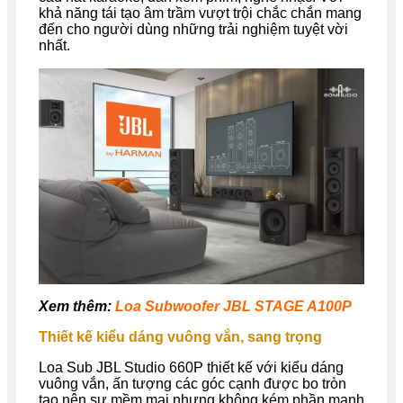
khả năng tái tạo âm trầm vượt trội chắc chắn mang
đến cho người dùng những trải nghiệm tuyệt vời
nhất.
Xem thêm:
Loa Subwoofer JBL STAGE A100P
Thiết kế kiểu dáng vuông vắn, sang trọng
Loa Sub JBL Studio 660P thiết kế với kiểu dáng
vuông vắn, ấn tượng các góc cạnh được bo tròn
tạo nên sự mềm mại nhưng không kém phần mạnh