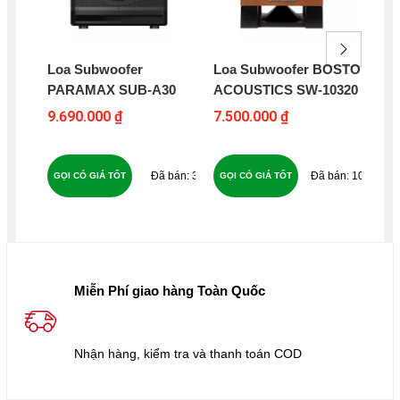
Loa Subwoofer
Loa Subwoofer BOSTON
Lo
PARAMAX SUB-A30
ACOUSTICS SW-10320
KL
9.690.000 ₫
7.500.000 ₫
6.4
32
109
GỌI CÓ GIÁ TỐT
GỌI CÓ GIÁ TỐT
GỌ
Miễn Phí giao hàng Toàn Quốc
Nhận hàng, kiểm tra và thanh toán COD