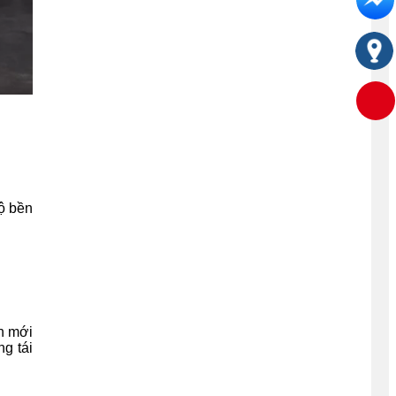
ộ bền
h mới
g tái