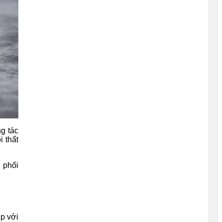
ng tác
 thất
i phối
p với