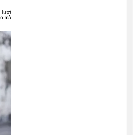
 lượt
ào mà