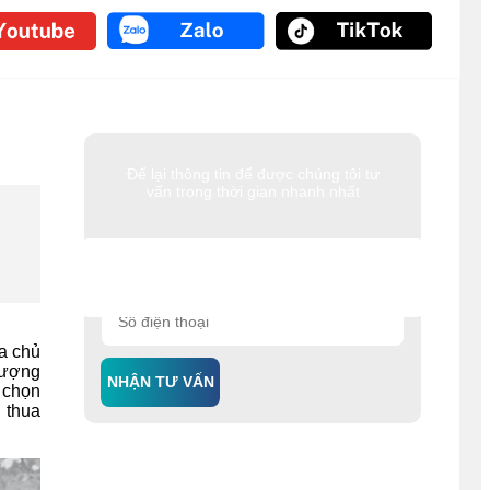
Để lại thông tin để được chúng tôi tư
vấn trong thời gian nhanh nhất
a chủ
 lượng
NHẬN TƯ VẤN
 chọn
 thua