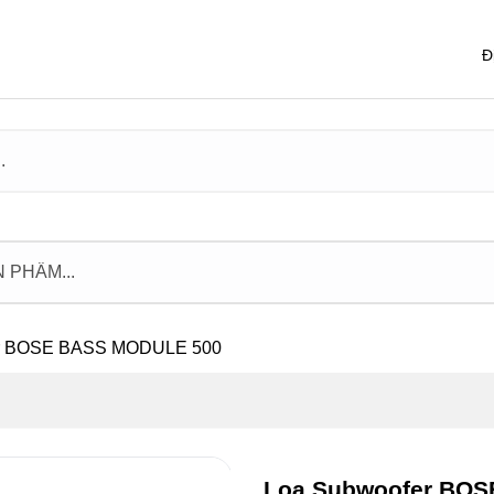
Đ
er BOSE BASS MODULE 500
Loa Subwoofer BO