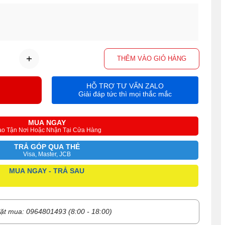
THÊM VÀO GIỎ HÀNG
HỖ TRỢ TƯ VẤN ZALO
Giải đáp tức thì mọi thắc mắc
MUA NGAY
ao Tận Nơi Hoặc Nhận Tại Cửa Hàng
TRẢ GÓP QUA THẺ
Visa, Master, JCB
MUA NGAY - TRẢ SAU
ặt mua: 0964801493 (8:00 - 18:00)