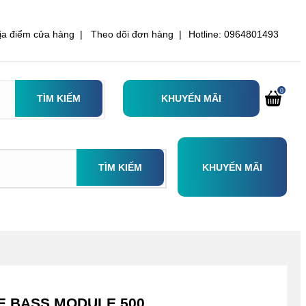
ịa điểm cửa hàng |
Theo dõi đơn hàng |
Hotline: 0964801493
0
TÌM KIẾM
KHUYẾN MÃI
TÌM KIẾM
KHUYẾN MÃI
SE BASS MODULE 500