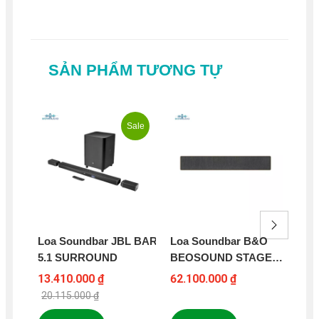
SẢN PHẨM TƯƠNG TỰ
Sale
Loa Soundbar JBL BAR
Loa Soundbar B&O
Lo
5.1 SURROUND
BEOSOUND STAGE
KI
SMOKED OAK LIMITED
13.410.000 ₫
62.100.000 ₫
4.6
EDITION
20.115.000 ₫