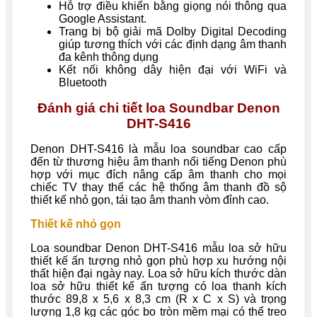
Hỗ trợ điều khiển bằng giọng nói thông qua
Google Assistant.
Trang bị bộ giải mã Dolby Digital Decoding
giúp tương thích với các định dạng âm thanh
đa kênh thông dụng
Kết nối không dây hiện đại với WiFi và
Bluetooth
Đánh giá chi tiết loa Soundbar Denon
DHT-S416
Denon DHT-S416 là mẫu loa soundbar cao cấp
đến từ thương hiệu âm thanh nổi tiếng Denon phù
hợp với mục đích nâng cấp âm thanh cho mọi
chiếc TV thay thế các hệ thống âm thanh đồ sộ
thiết kế nhỏ gọn, tái tạo âm thanh vòm đỉnh cao.
Thiết kế nhỏ gọn
Loa soundbar Denon DHT-S416 mẫu loa sở hữu
thiết kế ấn tượng nhỏ gọn phù hợp xu hướng nội
thất hiện đại ngày nay. Loa sở hữu kích thước dàn
loa sở hữu thiết kế ấn tượng có loa thanh kích
thước 89,8 x 5,6 x 8,3 cm (R x C x S) và trọng
lượng 1,8 kg các góc bo tròn mềm mại có thể treo