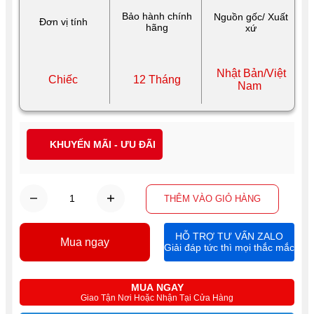
Bảo hành chính
Nguồn gốc/ Xuất
Đơn vị tính
hãng
xứ
Nhật Bản/Việt
Chiếc
12 Tháng
Nam
KHUYẾN MÃI - ƯU ĐÃI
THÊM VÀO GIỎ HÀNG
HỖ TRỢ TƯ VẤN ZALO
Mua ngay
Giải đáp tức thì mọi thắc mắc
MUA NGAY
Giao Tận Nơi Hoặc Nhận Tại Cửa Hàng