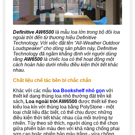
Definitive AW6500
là mẫu loa lớn trong bộ đôi loa
ngoài trời đến từ thương hiệu Definitive
Technology. Với việc đặt tên “All-Weather Outdoor
Loudspeaker” cho dòng sản phẩm này, Definitive
Technology đã ngầm khẳng định với người dùng
rằng
AW6500
là chiếc loa có thể hoạt động một
cách hoàn hảo dưới nhiều điều kiện thời tiết khác
nhau.
Chất liệu chế tác bền bỉ chắc chắn
Khác với các mẫu
loa Bookshelf nhỏ gọn
với
thiết kế dạng thùng loa nhỏ thường đặt trên kệ
sách
, Loa ngoài trời AW6500
được thiết kế theo
kiểu loa kín với thùng loa bằng PolyStone - một
loại chất liệu đặc biệt, có thể chịu được những
điều kiện thời tiết khác nhau của môi trường tự
nhiên. Tùy theo sở thích, người dùng có thể chọn
giữa phiên bản màu đen với khả năng chống phai
sơn cao hoặc phiên bản màu trắng - vừa chống