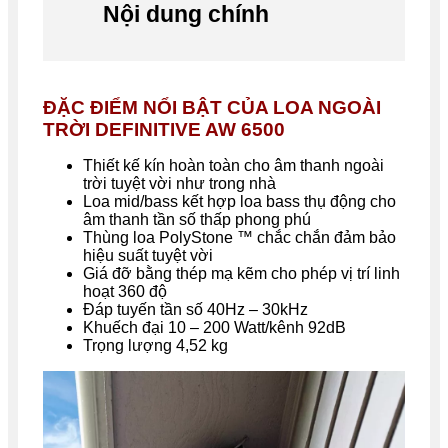
Nội dung chính
ĐẶC ĐIỂM NỔI BẬT CỦA LOA NGOÀI
TRỜI DEFINITIVE AW 6500
Thiết kế kín hoàn toàn cho âm thanh ngoài
trời tuyệt vời như trong nhà
Loa mid/bass kết hợp loa bass thụ động cho
âm thanh tần số thấp phong phú
Thùng loa PolyStone ™ chắc chắn đảm bảo
hiệu suất tuyệt vời
Giá đỡ bằng thép mạ kẽm cho phép vị trí linh
hoạt 360 độ
Đáp tuyến tần số 40Hz – 30kHz
Khuếch đại 10 – 200 Watt/kênh 92dB
Trọng lượng 4,52 kg