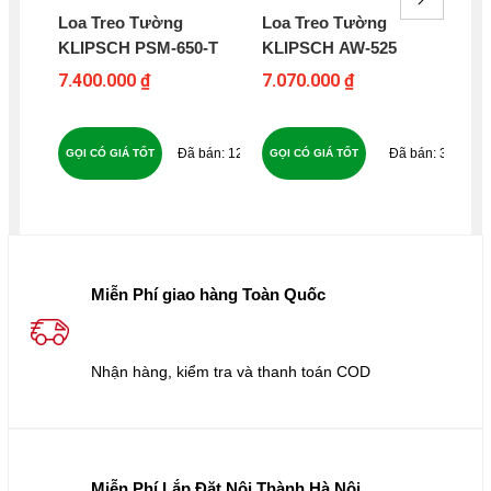
Loa Treo Tường
Loa Treo Tường
Lo
KLIPSCH PSM-650-T
KLIPSCH AW-525
WO
7.400.000 ₫
7.070.000 ₫
8.9
120
36
GỌI CÓ GIÁ TỐT
GỌI CÓ GIÁ TỐT
GỌ
Miễn Phí giao hàng Toàn Quốc
Nhận hàng, kiểm tra và thanh toán COD
Miễn Phí Lắp Đặt Nội Thành Hà Nội