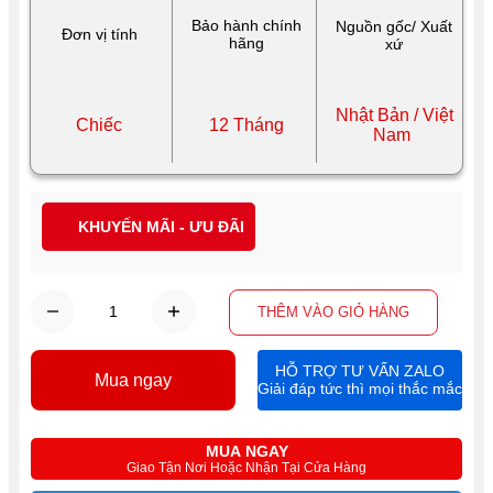
Bảo hành chính
Nguồn gốc/ Xuất
Đơn vị tính
hãng
xứ
Nhật Bản / Việt
Chiếc
12 Tháng
Nam
KHUYẾN MÃI - ƯU ĐÃI
THÊM VÀO GIỎ HÀNG
HỖ TRỢ TƯ VẤN ZALO
Mua ngay
Giải đáp tức thì mọi thắc mắc
MUA NGAY
Giao Tận Nơi Hoặc Nhận Tại Cửa Hàng