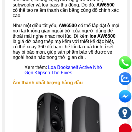
subwoofer và loa bass thụ động. Do đó,
AW6500
có thể tạo ra âm thanh cân bằng cùng độ chính xác
cao.
Như một điều tất yếu,
AW6500
có thể lắp đặt ở mọi
nơi tại không gian ngoài trời của người dùng để
thoải mái nghe nhạc mọi lúc. Đi kèm
loa AW6500
là giá đỡ bằng thép mạ kẽm với thiết kế đặc biệt,
có thể xoay 360 độ,hạn chế tối đa quá trình rỉ sét
hay bị bào mòn, giúp sản phẩm bảo vệ được vẻ
ngoài hoàn hảo trong thời gian dài.
Xem thêm:
Loa Bookshelf Active Nhỏ
Gọn Klipsch The Fives
Âm thanh chất lượng hàng đầu