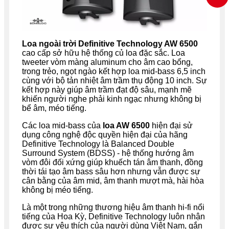
Loa ngoài trời Definitive Technology AW 6500
cao cấp sở hữu hệ thống củ loa đặc sắc. Loa
tweeter vòm màng aluminum cho âm cao bổng,
trong trẻo, ngọt ngào kết hợp loa mid-bass 6,5 inch
cùng với bộ tản nhiệt âm trầm thụ động 10 inch. Sự
kết hợp này giúp âm trầm đạt độ sâu, mạnh mẽ
khiến người nghe phải kinh ngạc nhưng không bị
bể âm, méo tiếng.
Các loa mid-bass của
loa AW 6500
hiện đại sử
dụng công nghệ độc quyền hiện đại của hãng
Definitive Technology là Balanced Double
Surround System (BDSS) - hệ thống hướng âm
vòm đôi đối xứng giúp khuếch tán âm thanh, đồng
thời tái tạo âm bass sâu hơn nhưng vẫn được sự
cân bằng của âm mid, âm thanh mượt mà, hài hòa
không bị méo tiếng.
Là một trong những thương hiệu âm thanh hi-fi nổi
tiếng của Hoa Kỳ, Definitive Technology luôn nhận
được sự yêu thích của người dùng Việt Nam, gắn