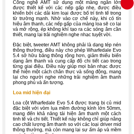
Công nghệ AMT sử dụng một màng ngăn lớn
được thiết kế với các nếp gấp nhẹ, được điều
khiển bởi các dải kim loại được bố trí tinh tế trong
từ trường mạnh. Nhờ vào cơ chế này, khi có tín
hiệu âm thanh, các nếp gấp của màng loa sẽ co lại
và mở rộng, ép không khí tạo ra các sóng âm cần
thiết, mang lại trải nghiệm nghe nhạc tuyệt vời.
Đặc biệt, tweeter AMT không phải là dạng tép nén
thông thường, điều này cho phép Wharfedale Evo
5.4 sở hữu băng thông rộng hơn, giảm thiểu biến
dạng âm thanh và cung cấp độ chi tiết cao trong
từng giai điệu. Điều này giúp mọi bản nhạc được
thể hiện một cách chân thực và sống động, mang
lại cho người nghe những trải nghiệm âm thanh
phong phú và ấn tượng.
Loa mid hiện đại
Loa cột Wharfedale Evo 5.4 được trang bị củ mid
đặc biệt với vòm lụa mềm đường kính lớn 50mm,
mang đến khả năng tái hiện âm thanh một cách
tinh tế và chi tiết. Thiết kế này không chỉ giúp nâng
cao chất lượng âm thanh so với các loại driver mid
thông thường, mà còn mang lại sự ấm áp và mềm