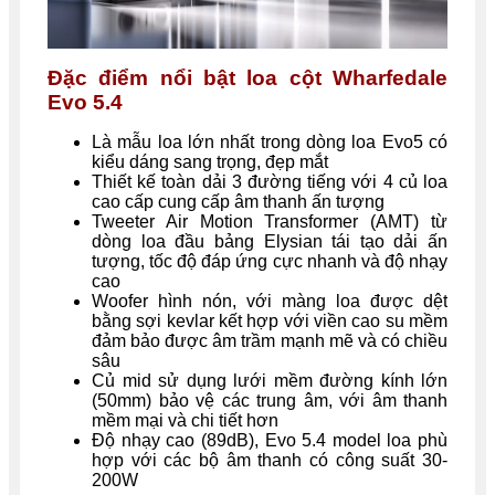
Đặc điểm nổi bật loa cột Wharfedale
Evo 5.4
Là mẫu loa lớn nhất trong dòng loa Evo5 có
kiểu dáng sang trọng, đẹp mắt
Thiết kế toàn dải 3 đường tiếng với 4 củ loa
cao cấp cung cấp âm thanh ấn tượng
Tweeter Air Motion Transformer (AMT) từ
dòng loa đầu bảng Elysian tái tạo dải ấn
tượng, tốc độ đáp ứng cực nhanh và độ nhạy
cao
Woofer hình nón, với màng loa được dệt
bằng sợi kevlar kết hợp với viền cao su mềm
đảm bảo được âm trầm mạnh mẽ và có chiều
sâu
Củ mid sử dụng lưới mềm đường kính lớn
(50mm) bảo vệ các trung âm, với âm thanh
mềm mại và chi tiết hơn
Độ nhạy cao (89dB), Evo 5.4 model loa phù
hợp với các bộ âm thanh có công suất 30-
200W