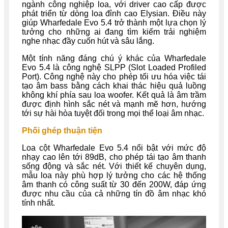
ngành công nghiệp loa, với driver cao cấp được
phát triển từ dòng loa đỉnh cao Elysian. Điều này
giúp Wharfedale Evo 5.4 trở thành một lựa chọn lý
tưởng cho những ai đang tìm kiếm trải nghiệm
nghe nhạc đầy cuốn hút và sâu lắng.
Một tính năng đáng chú ý khác của Wharfedale
Evo 5.4 là công nghệ SLPP (Slot Loaded Profiled
Port). Công nghệ này cho phép tối ưu hóa việc tái
tạo âm bass bằng cách khai thác hiệu quả luồng
không khí phía sau loa woofer. Kết quả là âm trầm
được định hình sắc nét và mạnh mẽ hơn, hướng
tới sự hài hòa tuyệt đối trong mọi thể loại âm nhạc.
Phối ghép thuận tiện
Loa cột Wharfedale Evo 5.4 nổi bật với mức độ
nhạy cao lên tới 89dB, cho phép tái tạo âm thanh
sống động và sắc nét. Với thiết kế chuyên dụng,
mẫu loa này phù hợp lý tưởng cho các hệ thống
âm thanh có công suất từ 30 đến 200W, đáp ứng
được nhu cầu của cả những tín đồ âm nhạc khó
tính nhất.