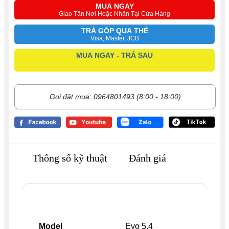
MUA NGAY
Giao Tận Nơi Hoặc Nhận Tại Cửa Hàng
TRẢ GÓP QUA THẺ
Visa, Master, JCB
MUA NGAY - TRẢ SAU
Gọi đặt mua: 0964801493 (8:00 - 18:00)
Thông số kỹ thuật
Đánh giá
Model
Evo 5.4