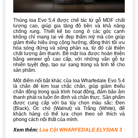
Thùng loa Evo 5.4 được chế tác từ gỗ MDF chất
lượng cao, giúp gia tăng độ bền và khả năng
chống rung. Thiết kế bo cong ở các góc cạnh
không chỉ mang lại vẻ đẹp thẩm mỹ mà còn giúp
giảm thiểu hiệu ứng cộng hưởng, đồng thời tối ưu
hóa sóng đứng và sóng phản xạ, từ đó cải thiện
chất lượng âm thanh. Bề mặt loa được hoàn thiện
bằng veneer gỗ cao cấp, với những vân gỗ tự
nhiên tuyệt đẹp, tạo sự sang trọng và tinh tế cho
sản phẩm.
Một điểm nổi bật khác của loa Wharfedale Evo 5.4
là chân đế kim loại chắc chắn, giúp giảm thiểu
chấn động trong quá trình hoạt động, đảm bảo âm
thanh phát ra luôn ổn định và chân thực. Sản phẩm
được cung cấp với ba tùy chọn màu sắc: Đen
(Black), Óc chó (Walnut) và Trắng (White), để
khách hàng có thể lựa chọn theo sở thích và
phong cách nội thất của mình.
Xem thêm:
Loa Cột WHARFEDALE ELYSIAN 3