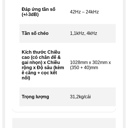
Đáp ứng tần số
42Hz – 24kHz
(+/-3dB)
Tần số chéo
1,1kHz, 4kHz
Kích thước Chiều
cao (có chân đế &
gai nhọn) x Chiều
1028mm x 302mm x
rộng x Độ sâu (kèm
(350 + 40)mm
ê căng + cọc kết
nối)
Trọng lượng
31,2kg/cái