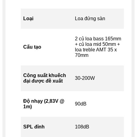
Loại
Loa đứng sàn
2 củ loa bass 165mm
+ củ loa mid 50mm +
Cấu tạo
loa treble AMT 35 x
70mm
Công suất khuếch
30-200W
đại được đề xuất
Độ nhạy (2,83V @
90dB
1m)
SPL đỉnh
108dB