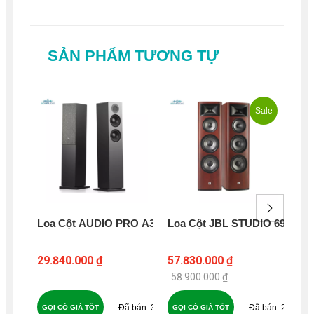
SẢN PHẨM TƯƠNG TỰ
Sale
Loa Cột AUDIO PRO A38
Loa Cột JBL STUDIO 698
Lo
92
29.840.000 ₫
57.830.000 ₫
97
58.900.000 ₫
37
22
GỌI CÓ GIÁ TỐT
GỌI CÓ GIÁ TỐT
GỌ