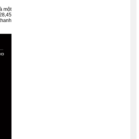
à một
 28,45
thanh