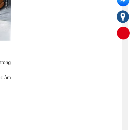
trong
ác âm