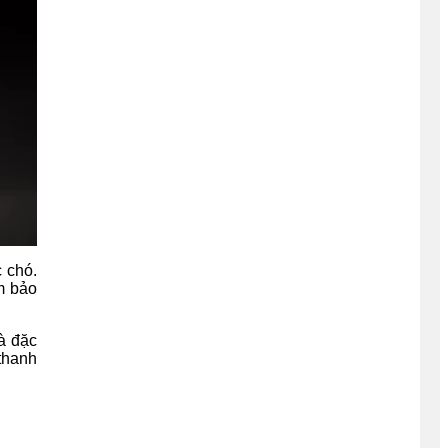
c chó.
m bảo
à đặc
thanh