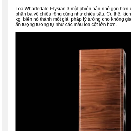
Loa Wharfedale Elysian 3 một phiên bản nhỏ gọn hơn đ
phần ba về chiều rộng cũng như chiều sâu. Cụ thể, kích
kg, biến nó thành một giải pháp lý tưởng cho không g
ấn tượng tương tự như các mẫu loa cột lớn hơn.