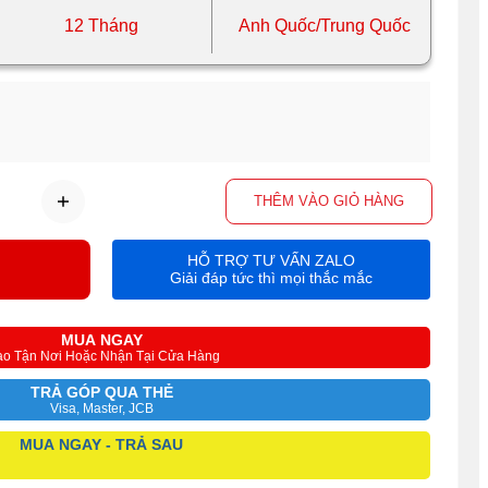
12 Tháng
Anh Quốc/Trung Quốc
THÊM VÀO GIỎ HÀNG
HỖ TRỢ TƯ VẤN ZALO
Giải đáp tức thì mọi thắc mắc
MUA NGAY
ao Tận Nơi Hoặc Nhận Tại Cửa Hàng
TRẢ GÓP QUA THẺ
Visa, Master, JCB
MUA NGAY - TRẢ SAU