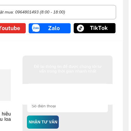
ặt mua: 0964801493 (8:00 - 18:00)
Để lại thông tin để được chúng tôi tư
vấn trong thời gian nhanh nhất
 hiệu
u loa
NHẬN TƯ VẤN