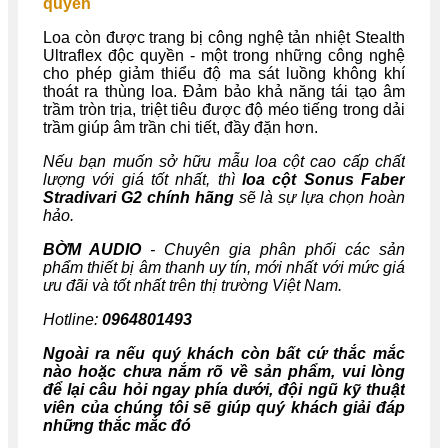
quyền
Loa còn được trang bị công nghệ tản nhiệt Stealth
Ultraflex độc quyền - một trong những công nghệ
cho phép giảm thiểu độ ma sát luồng không khí
thoát ra thùng loa. Đảm bảo khả năng tái tạo âm
trầm tròn trịa, triệt tiêu được độ méo tiếng trong dải
trầm giúp âm trần chi tiết, đầy đặn hơn.
Nếu bạn muốn sở hữu mẫu loa cột cao cấp chất
lượng với giá tốt nhất, thì
loa cột Sonus Faber
Stradivari G2 chính hãng
sẽ là sự lựa chọn hoàn
hảo.
BỜM AUDIO
- Chuyên gia phân phối các sản
phẩm thiết bị âm thanh uy tín, mới nhất với mức giá
ưu đãi và tốt nhất trên thị trường Việt Nam.
Hotline:
0964801493
Ngoài ra nếu quý khách còn bất cứ thắc mắc
nào hoặc chưa nắm rõ về sản phẩm, vui lòng
để lại câu hỏi ngay phía dưới, đội ngũ kỹ thuật
viên của chúng tôi sẽ giúp quý khách giải đáp
những thắc mắc đó