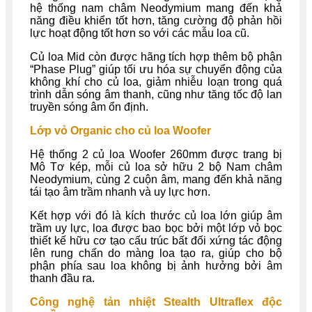
hệ thống nam châm Neodymium mang đến khả
năng điều khiển tốt hơn, tăng cường độ phản hồi
lực hoạt động tốt hơn so với các mẫu loa cũ.
Củ loa Mid còn được hãng tích hợp thêm bộ phận
“Phase Plug” giúp tối ưu hóa sự chuyển động của
không khí cho củ loa, giảm nhiễu loạn trong quá
trình dẫn sóng âm thanh, cũng như tăng tốc độ lan
truyền sóng âm ổn định.
Lớp vỏ Organic cho củ loa Woofer
Hệ thống 2 củ loa Woofer 260mm được trang bị
Mô Tơ kép, mỗi củ loa sở hữu 2 bộ Nam châm
Neodymium, cùng 2 cuộn âm, mang đến khả năng
tái tạo âm trầm nhanh và uy lực hơn.
Kết hợp với đó là kích thước củ loa lớn giúp âm
trầm uy lực, loa được bao bọc bởi một lớp vỏ bọc
thiết kế hữu cơ tạo cấu trúc bất đối xứng tác động
lên rung chấn do màng loa tạo ra, giúp cho bộ
phận phía sau loa không bị ảnh hưởng bởi âm
thanh đầu ra.
Công nghệ tản nhiệt Stealth Ultraflex độc