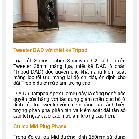
Tweeter DAD với thiết kế Tripod
Loa cột Sonus Faber Stradivari G2 kích thước
Tweeter 28mm màng lụa, thiết kế DAD 3 chân
(Tripod DAD) độc quyền cho khả năng kiểm soát
màng loa tối ưu, mang lại độ chi tiết, ổn định cho
dải Treble dù ở mức âm lượng cao.
D.A.D (Damped Apex Dome) đây là công nghệ độc
quyền của hãng với tác dụng giảm chấn cục bộ ở
đỉnh của loa tweeter vòm mềm bằng lụa tránh hiện
tượng phản pha phân tán và kiểm soát dải tần số
cao tốt ngay cả ở các mức âm lượng cao hơn.
Củ loa Mid Plug Phase
Trong đó củ loa Mid đường kính 150mm sử dụng