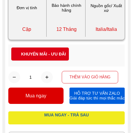
Bảo hành chính
Nguồn gốc/ Xuất
Đơn vị tính
hãng
xứ
Cặp
12 Tháng
Italia/Italia
KHUYẾN MÃI - ƯU ĐÃI
THÊM VÀO GIỎ HÀNG
HỖ TRỢ TƯ VẤN ZALO
Mua ngay
Giải đáp tức thì mọi thắc mắc
MUA NGAY - TRẢ SAU