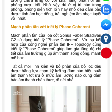
tượng chưa từng có với khả năng phát hồi âm
phòng vượt trội. Nhờ vậy dù ở vị trí nào trong
phòng, phòng diện tích lớn hay nhỏ đều đảm bảo
được tính âm học riêng, trải nghiệm âm nhạc tuyệt
vời nhất.
Mạch phân tần với triết lý Phase Coherent
Mạch phân tần của loa cột Sonus Faber Stradivari
G2 sử dụng triết lý “Phase Coherent” . Với sự kết
hợp của công nghệ phân tần IFF Topology cùng
triết lý “Phase Coherent” giúp làm gia tăng độ chi
tiết của âm trường giúp âm thanh sống động, mạnh
mẽ hơn.
Tất cả mọi linh kiện và bộ phận của bộ lọc đều
được hãng lựa chọn kỹ lưỡng đảm bảo hiệu suất
âm thanh tốt ưu ở mức âm lượng nào cũng đảm
bảo âm thanh chân thực, rõ nét nhất.