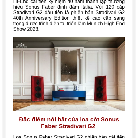
Hi-End cải tiến kỷ niệm 40 năm thành lập thương
hiệu Sonus Faber đình đám Italia. Với 120 cặp
Stradivari G2 đầu tiên là phiên bản Stradivari G2
40th Anniversary Edition thiết kế cao cấp sang
trọng được trình diễn tại triển lãm Munich High End
Show 2023.
Đặc điểm nổi bật của loa cột Sonus
Faber Stradivari G2
Loa Sonus Faber Stradivari G2 phiên bản cải tiến