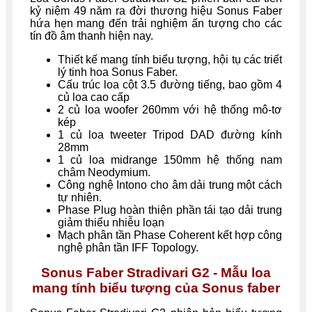
kỷ niệm 49 năm ra đời thương hiệu Sonus Faber
hứa hẹn mang đến trải nghiệm ấn tượng cho các
tín đồ âm thanh hiện nay.
Thiết kế mang tính biểu tượng, hội tụ các triết
lý tinh hoa Sonus Faber.
Cấu trúc loa cột 3.5 đường tiếng, bao gồm 4
củ loa cao cấp
2 củ loa woofer 260mm với hệ thống mô-tơ
kép
1 củ loa tweeter Tripod DAD đường kính
28mm
1 củ loa midrange 150mm hệ thống nam
châm Neodymium.
Công nghệ Intono cho âm dải trung một cách
tự nhiên.
Phase Plug hoàn thiện phần tái tạo dải trung
giảm thiểu nhiễu loạn
Mạch phân tần Phase Coherent kết hợp công
nghệ phân tần IFF Topology.
Sonus Faber Stradivari G2 - Mẫu loa
mang tính biểu tượng của Sonus faber