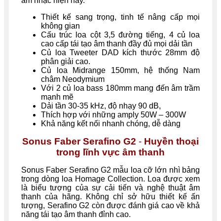
âm nhạc hiện nay.
Thiết kế sang trọng, tinh tế nâng cấp mọi
không gian
Cấu trúc loa cột 3,5 đường tiếng, 4 củ loa
cao cấp tái tạo âm thanh đầy đủ mọi dải tần
Củ loa Tweeter DAD kích thước 28mm độ
phân giải cao.
Củ loa Midrange 150mm, hệ thống Nam
châm Neodymium
Với 2 củ loa bass 180mm mang đến âm trầm
mạnh mẽ
Dải tần 30-35 kHz, độ nhạy 90 dB,
Thích hợp với những amply 50W – 300W
Khả năng kết nối nhanh chóng, dễ dàng
Sonus Faber Serafino G2
-
Huyền thoại
trong lĩnh vực âm thanh
Sonus Faber Serafino G2 mẫu loa cỡ lớn nhì bảng
trong dòng loa Homage Collection. Loa được xem
là biểu tượng của sự cải tiến và nghệ thuật âm
thanh của hãng. Không chỉ sở hữu thiết kế ấn
tượng, Serafino G2 còn được đánh giá cao về khả
năng tái tạo âm thanh đỉnh cao.