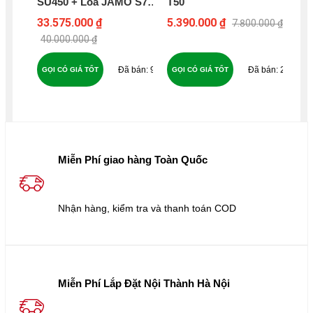
SU450 + Loa JAMO S7-
T50
MX
27F + SUBWOOFER
33.575.000 ₫
5.390.000 ₫
9.9
7.800.000 ₫
JAMO C910 - B289
40.000.000 ₫
18
91
24
GỌI CÓ GIÁ TỐT
GỌI CÓ GIÁ TỐT
GỌ
Miễn Phí giao hàng Toàn Quốc
Nhận hàng, kiểm tra và thanh toán COD
Miễn Phí Lắp Đặt Nội Thành Hà Nội