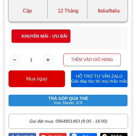
Cặp
12 Tháng
Italia/Italia
KHUYẾN MÃI - ƯU ĐÃI
THÊM VÀO GIỎ HÀNG
HỖ TRỢ TƯ VẤN ZALO
Mua ngay
Giải đáp tức thì mọi thắc mắc
TRẢ GÓP QUA THẺ
Visa, Master, JCB
Gọi đặt mua: 0964801493 (8:00 - 18:00)