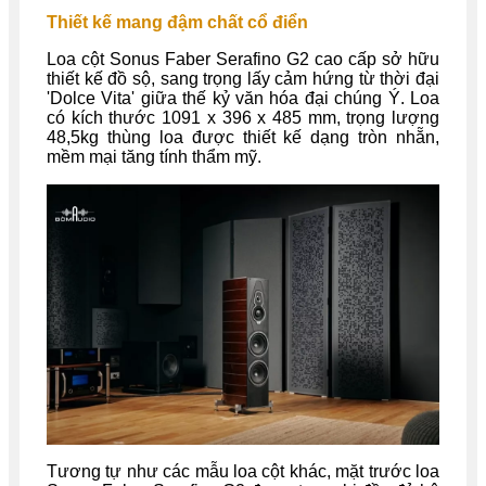
Thiết kế mang đậm chất cổ điển
Loa cột Sonus Faber Serafino G2 cao cấp sở hữu
thiết kế đồ sộ, sang trọng lấy cảm hứng từ thời đại
'Dolce Vita' giữa thế kỷ văn hóa đại chúng Ý. Loa
có kích thước 1091 x 396 x 485 mm, trọng lượng
48,5kg thùng loa được thiết kế dạng tròn nhẵn,
mềm mại tăng tính thẩm mỹ.
Tương tự như các mẫu loa cột khác, mặt trước loa