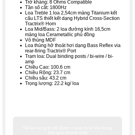
Trở kháng: 8 Ohms Compatible
Tần số cắt: 1800Hz
Loa Treble 1 loa 2,54cm màng Titanium kết
cấu LTS thiết kết dạng Hybrid Cross-Section
Tractrix® Horn
Loa Mid/Bass: 2 loa đường kính 16,5cm
màng loa Cerametallic phủ đồng
Vỏ thùng MDF
Loa thùng hở thoát hơi dạng Bass Reflex via
rear-firing Tractrix® Port
Trạm loa: Dual binding posts / bi-wire / bi-
amp
Chiều Cao: 100.6 cm
Chiều Rộng: 23.7 cm
Chiều sâu: 43.2 cm
Trọng lượng: 22.2 kg/ loa
Để lại thông tin để được chúng tôi tư vấn trong
thời gian nhanh nhất