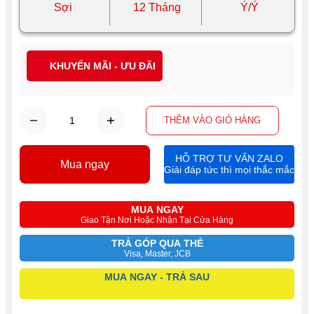
Sợi
12 Tháng
Ý/Ý
KHUYẾN MÃI - ƯU ĐÃI
THÊM VÀO GIỎ HÀNG
HỖ TRỢ TƯ VẤN ZALO
Mua ngay
Giải đáp tức thì mọi thắc mắc
MUA NGAY
Giao Tận Nơi Hoặc Nhận Tại Cửa Hàng
TRẢ GÓP QUA THẺ
Visa, Master, JCB
MUA NGAY - TRẢ SAU