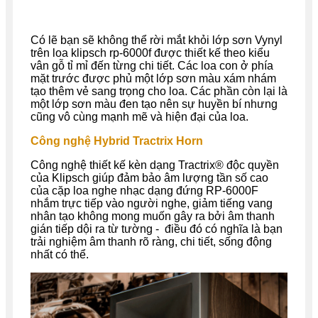
Có lẽ bạn sẽ không thể rời mắt khỏi lớp sơn Vynyl
trên loa klipsch rp-6000f được thiết kế theo kiểu
vân gỗ tỉ mỉ đến từng chi tiết. Các loa con ở phía
mặt trước được phủ một lớp sơn màu xám nhám
tạo thêm vẻ sang trọng cho loa. Các phần còn lại là
một lớp sơn màu đen tạo nên sự huyền bí nhưng
cũng vô cùng mạnh mẽ và hiện đại của loa.
Công nghệ Hybrid Tractrix Horn
Công nghệ thiết kế kèn dạng Tractrix® độc quyền
của Klipsch giúp đảm bảo âm lượng tần số cao
của cặp loa nghe nhạc dạng đứng RP-6000F
nhắm trực tiếp vào người nghe, giảm tiếng vang
nhân tạo không mong muốn gây ra bởi âm thanh
gián tiếp dội ra từ tường - điều đó có nghĩa là bạn
trải nghiệm âm thanh rõ ràng, chi tiết, sống động
nhất có thể.