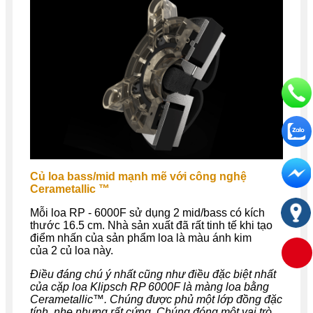
Củ loa bass/mid mạnh mẽ với công nghệ
Cerametallic ™
Mỗi loa RP - 6000F sử dụng 2 mid/bass có kích
thước 16.5 cm. Nhà sản xuất đã rất tinh tế khi tạo
điểm nhấn của sản phẩm loa là màu ánh kim
của 2 củ loa này.
Điều đáng chú ý nhất cũng như điều đặc biệt nhất
của cặp loa Klipsch RP 6000F là màng loa bằng
Cerametallic™. Chúng được phủ một lớp đồng đặc
tính, nhẹ nhưng rất cứng. Chúng đóng một vai trò