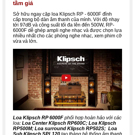
tầm giá
Sở hữu ngay cặp loa Klipsch RP - 6000F đỉnh
cấp trong bộ dàn âm thanh của mình. Với độ nhạy
tới 97dB và công suất tối đa lên đến 500W, RP-
6000F dễ ghép ampli nghe nhạc và được chọn lựa
nhiều nhất cho các phòng nghe nhạc, xem phim cỡ
vừa và lớn.
Loa Klipsch RP 6000F
phối hợp hoàn hảo với các
loa:
Loa Center Klipsch RP600C; Loa Klipsch
RP500M; Loa surround Klipsch RP502S
; Loa
Sub Klipsch SPL120
tạo thàng hệ thống âm thanh