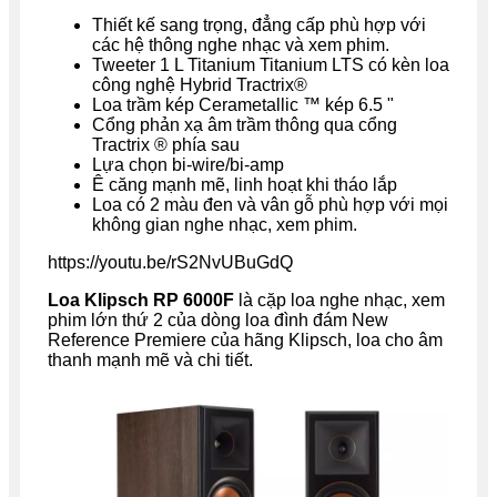
Thiết kế sang trọng, đẳng cấp phù hợp với
các hệ thông nghe nhạc và xem phim.
Tweeter 1 L Titanium Titanium LTS có kèn loa
công nghệ Hybrid Tractrix®
Loa trầm kép Cerametallic ™ kép 6.5 "
Cổng phản xạ âm trầm thông qua cổng
Tractrix ® phía sau
Lựa chọn bi-wire/bi-amp
Ê căng mạnh mẽ, linh hoạt khi tháo lắp
Loa có 2 màu đen và vân gỗ phù hợp với mọi
không gian nghe nhạc, xem phim.
https://youtu.be/rS2NvUBuGdQ
Loa Klipsch RP 6000F
là cặp loa nghe nhạc, xem
phim lớn thứ 2 của dòng loa đình đám New
Reference Premiere của hãng Klipsch, loa cho âm
thanh mạnh mẽ và chi tiết.