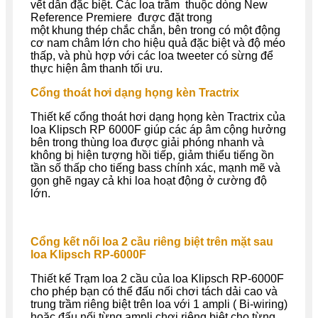
vết dẫn đặc biệt. Các loa trầm thuộc dòng New
Reference Premiere được đặt trong
một khung thép chắc chắn, bên trong có một động
cơ nam châm lớn cho hiệu quả đặc biệt và độ méo
thấp, và phù hợp với các loa tweeter có sừng để
thực hiện âm thanh tối ưu.
Cổng thoát hơi dạng họng kèn Tractrix
Thiết kế cổng thoát hơi dạng họng kèn Tractrix của
loa Klipsch RP 6000F giúp các áp âm cộng hưởng
bên trong thùng loa được giải phóng nhanh và
không bị hiện tượng hồi tiếp, giảm thiểu tiếng ồn
tần số thấp cho tiếng bass chính xác, mạnh mẽ và
gọn ghẽ ngay cả khi loa hoạt động ở cường độ
lớn.
Cổng kết nối loa 2 cầu riêng biệt trên mặt sau
loa Klipsch RP-6000F
Thiết kế Trạm loa 2 cầu của loa Klipsch RP-6000F
cho phép bạn có thể đấu nối chơi tách dải cao và
trung trầm riêng biệt trên loa với 1 ampli ( Bi-wiring)
hoặc đấu nối từng ampli chơi riêng biệt cho từng