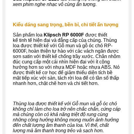
xem phim nghe nhạc vô cùng ấn tượng.
Kiểu dáng sang trọng, bền bỉ, chi tiết ấn tượng
Sản phẩm loa
Klipsch RP 6000F
được thiết
kế tinh tế hiện đại và đẳng cấp của chúng. Thùng
loa được thiết kế với Gỗ mun và gỗ óc chó RP-
6000F, hoàn thiện tự hào với các vách ngăn được
sơn satin với thiết kế chống trầy xước. Chân nhôm
đúc cung cấp một cái nhìn hiện đại với ít cộng
hưởng hơn so với nhựa MDF hoặc nhựa ABS. Nó
được thiết kế cơ học để giảm thiểu diện tích bề
mặt tiếp xúc với sàn, tách rời loa để có tần số thấp
nhanh hơn, chặt chẽ hơn và chi tiết hơn.
Thùng loa được thiết kế với Gỗ mun và gỗ óc chó
không chỉ làm cho loa trở nên chắc chắn, cứng cáp
mà chúng còn có khả năng triệt độ rung cùng
những công hưởng không mong muốn ảnh hưởng
đến chất lượng âm thanh của loa. Vì thế, chất
lượng mà âm thanh trong trẻo và sạch hơn.