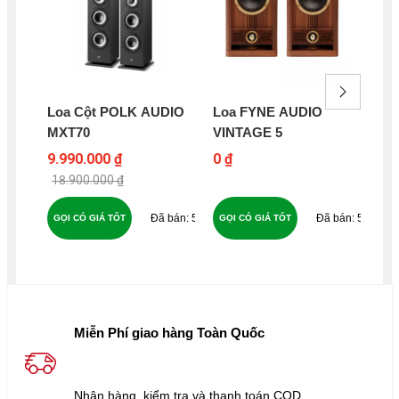
Loa Cột POLK AUDIO
Loa FYNE AUDIO
Lo
MXT70
VINTAGE 5
KL
10
9.990.000 ₫
0 ₫
9.2
18.900.000 ₫
10
51
58
GỌI CÓ GIÁ TỐT
GỌI CÓ GIÁ TỐT
GỌ
Miễn Phí giao hàng Toàn Quốc
Nhận hàng, kiểm tra và thanh toán COD