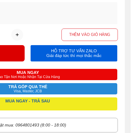
THÊM VÀO GIỎ HÀNG
HỖ TRỢ TƯ VẤN ZALO
Giải đáp tức thì mọi thắc mắc
MUA NGAY
ao Tận Nơi Hoặc Nhận Tại Cửa Hàng
TRẢ GÓP QUA THẺ
Visa, Master, JCB
MUA NGAY - TRẢ SAU
ặt mua: 0964801493 (8:00 - 18:00)