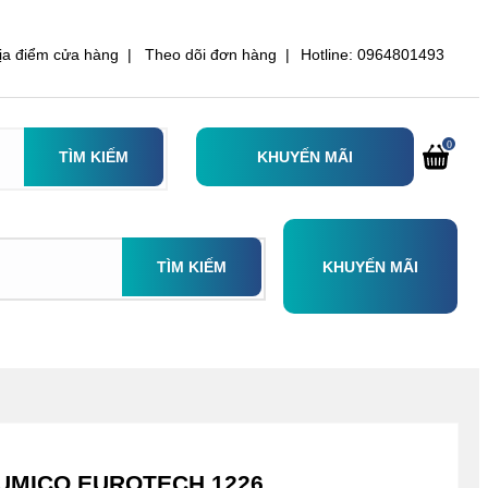
ịa điểm cửa hàng |
Theo dõi đơn hàng |
Hotline: 0964801493
0
TÌM KIẾM
KHUYẾN MÃI
TÌM KIẾM
KHUYẾN MÃI
SUMICO EUROTECH 1226