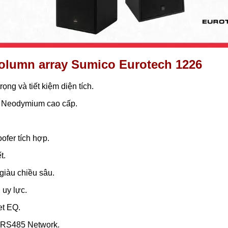
column array Sumico Eurotech 1226
rọng và tiết kiệm diện tích.
a Neodymium cao cấp.
ofer tích hợp.
t.
 giàu chiều sâu.
 uy lực.
et EQ.
g RS485 Network.