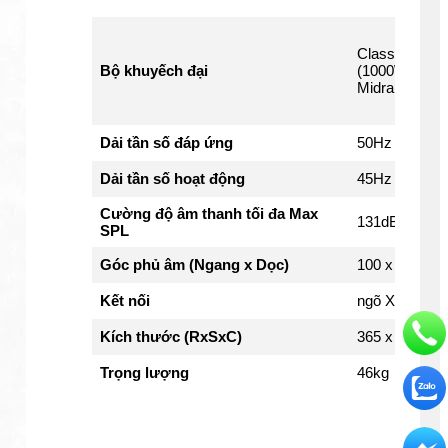
Class D, Tổ
Bộ khuyếch đại
(1000W RMS 
Midrange và
NHẬN TƯ VẤN
Dải tần số đáp ứng
50Hz - 18KH
Dải tần số hoạt động
45Hz - 20KH
Cường độ âm thanh tối đa Max
131dB / 137d
SPL
Góc phủ âm (Ngang x Dọc)
100 x 25 độ
Kết nối
ngõ XLR, RS
Kích thước (RxSxC)
365 x 390 x
Trọng lượng
46kg