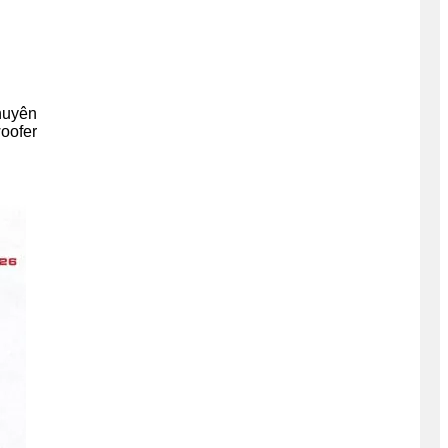
huyên
woofer