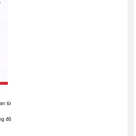
an từ
ng độ