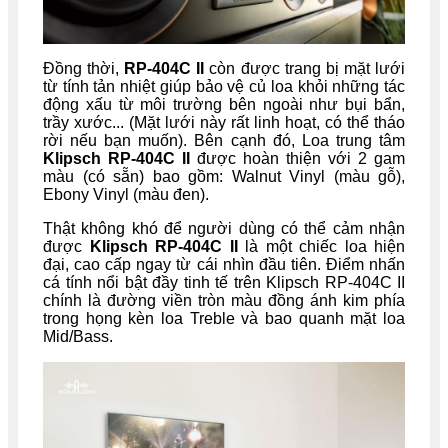
Đồng thời,
RP-404C II
còn được trang bị
mặt lưới
từ tính tản nhiệt giúp bảo vệ củ loa khỏi những tác
động xấu từ môi trường bên ngoài như bụi bẩn,
trầy xước... (Mặt lưới này rất linh hoạt, có thể tháo
rời nếu bạn muốn). Bên cạnh đó, Loa trung tâm
Klipsch RP-404C II
được hoàn thiện với 2 gam
màu (có sẵn) bao gồm: Walnut Vinyl (màu gỗ),
Ebony Vinyl (màu đen).
Thật không khó để người dùng có thể cảm nhận
được
Klipsch RP-404C II
là một chiếc loa hiện
đại, cao cấp ngay từ cái nhìn đầu tiên. Điểm nhấn
cá tính nổi bật đầy tinh tế trên Klipsch RP-404C II
chính là đường viền tròn màu đồng ánh kim phía
trong họng kèn loa Treble và bao quanh mặt loa
Mid/Bass.