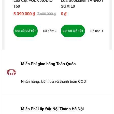
Loa Cột POLK AUDIO
Loa Bookshelf TANNOY
Lo
T50
SGM 10
KL
10
5.390.000 ₫
0 ₫
9.2
7.800.000 ₫
10
24
88
GỌI CÓ GIÁ TỐT
GỌI CÓ GIÁ TỐT
GỌ
Miễn Phí giao hàng Toàn Quốc
Nhận hàng, kiểm tra và thanh toán COD
Miễn Phí Lắp Đặt Nội Thành Hà Nội