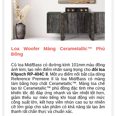
Loa Woofer Màng Cerametallic™ Phủ
Đồng
Củ loa Mid/Bass có đường kính 101mm màu đồng
ánh kim, tạo nên điểm nhấn sang trọng cho
đôi loa
Klipsch RP-404C II
. Một ưu điểm nổi bật của dòng
Reference Premiere II là loa Mid/Bass có màng
làm bằng hợp chất Cerametallic™. Màng loa chế
tạo từ Cerametallic™ phủ đồng đặc tính nhẹ cứng
khiến tốc độ đáp ứng nhanh và tản nhiệt tốt hơn,
giảm thiểu sự méo tiếng khi hoạt động với mức
công suất lớn, kết hợp viền nhún cao su tự nhiên
cỡ lớn giúp cho sản phẩm có khả năng tái tạo âm
thanh rất chân thực và chuẩn xác.