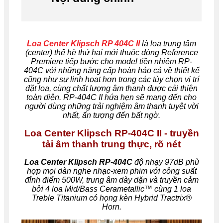
Loa Center Klipsch RP 404C II
là loa trung tâm
(center) thế hệ thứ hai mới thuộc dòng Reference
Premiere tiếp bước cho model tiền nhiệm RP-
404C với những nâng cấp hoàn hảo cả về thiết kế
cũng như sự linh hoạt hơn trong các tùy chọn vị trí
đặt loa, cùng chất lượng âm thanh được cải thiện
toàn diện. RP-404C II hứa hẹn sẽ mang đến cho
người dùng những trải nghiệm âm thanh tuyệt vời
nhất, ấn tượng đến bất ngờ.
Loa Center Klipsch RP-404C II - truyền
tải âm thanh trung thực, rõ nét
Loa Center Klipsch RP-404C
độ nhạy 97dB phù
hợp mọi dàn nghe nhạc-xem phim với công suất
đỉnh điểm 500W, trung âm dày dặn và truyền cảm
bởi 4 loa Mid/Bass Cerametallic™ cùng 1 loa
Treble Titanium có họng kèn Hybrid Tractrix®
Horn.