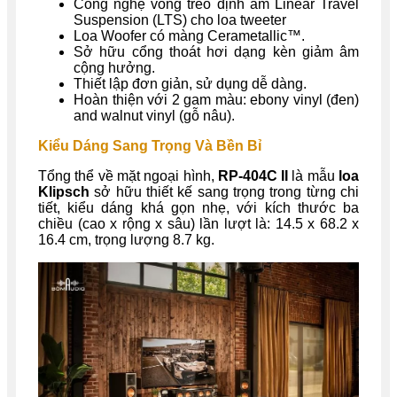
Công nghệ vòng treo định âm Linear Travel
Suspension (LTS) cho loa tweeter
Loa Woofer có màng Cerametallic™.
Sở hữu cổng thoát hơi dạng kèn giảm âm
cộng hưởng.
Thiết lập đơn giản, sử dụng dễ dàng.
Hoàn thiện với 2 gam màu: ebony vinyl (đen)
and walnut vinyl (gỗ nâu).
Kiểu Dáng Sang Trọng Và Bền Bỉ
Tổng thể về mặt ngoại hình,
RP-404C II
là mẫu
loa
Klipsch
sở hữu thiết kế sang trọng trong từng chi
tiết, kiểu dáng khá gọn nhẹ, với kích thước ba
chiều (cao x rộng x sâu) lần lượt là: 14.5 x 68.2 x
16.4 cm, trọng lượng 8.7 kg.