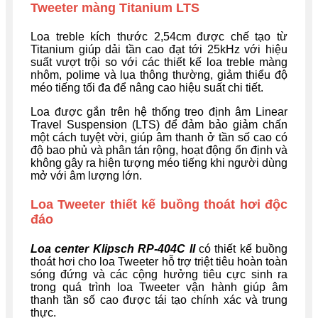
Tweeter màng Titanium LTS
Loa treble kích thước 2,54cm được chế tạo từ
Titanium giúp dải tần cao đạt tới 25kHz với hiệu
suất vượt trội so với các thiết kế loa treble màng
nhôm, polime và lụa thông thường, giảm thiểu độ
méo tiếng tối đa để nâng cao hiệu suất chi tiết.
Loa được gắn trên hệ thống treo định âm Linear
Travel Suspension (LTS) để đảm bảo giảm chấn
một cách tuyệt vời, giúp âm thanh ở tần số cao có
độ bao phủ và phân tán rộng, hoạt động ổn định và
không gây ra hiện tượng méo tiếng khi người dùng
mở với âm lượng lớn.
Loa Tweeter thiết kế buồng thoát hơi độc
đáo
Loa center Klipsch RP-404C II
có thiết kế buồng
thoát hơi cho loa Tweeter hỗ trợ triệt tiêu hoàn toàn
sóng đứng và các cộng hưởng tiêu cực sinh ra
trong quá trình loa Tweeter vận hành giúp âm
thanh tần số cao được tái tạo chính xác và trung
thực.