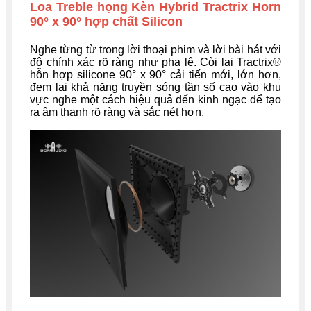
Loa Treble họng Kèn Hybrid Tractrix Horn
90° x 90° hợp chất Silicon
Nghe từng từ trong lời thoại phim và lời bài hát với
độ chính xác rõ ràng như pha lê. Còi lai Tractrix®
hỗn hợp silicone 90° x 90° cải tiến mới, lớn hơn,
đem lại khả năng truyền sóng tần số cao vào khu
vực nghe một cách hiệu quả đến kinh ngạc để tạo
ra âm thanh rõ ràng và sắc nét hơn.