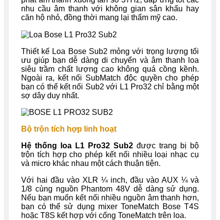
nhu cầu âm thanh với không gian sân khấu hay
căn hộ nhỏ, đồng thời mang lại thẩm mỹ cao.
Thiết kế Loa Bose Sub2 mỏng với trọng lượng tối
ưu giúp bạn dễ dàng di chuyển và âm thanh loa
siêu trầm chất lượng cao không quá cồng kềnh.
Ngoài ra, kết nối SubMatch độc quyền cho phép
bạn có thể kết nối Sub2 với L1 Pro32 chỉ bằng một
sợ dây duy nhất.
Bộ trộn tích hợp linh hoạt
Hệ thống loa L1 Pro32 Sub2
được trang bị bộ
trộn tích hợp cho phép kết nối nhiều loại nhạc cụ
và micro khác nhau một cách thuận tiện.
Với hai đầu vào XLR ¼ inch, đầu vào AUX ¼ và
1/8 cùng nguồn Phantom 48V dễ dàng sử dụng.
Nếu bạn muốn kết nối nhiều nguồn âm thanh hơn,
bạn có thể sử dụng mixer ToneMatch Bose T4S
hoặc T8S kết hợp với cổng ToneMatch trên loa.