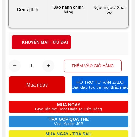
Bảo hành chính
Nguồn gốc/ Xuất
Đơn vị tính
hãng
xứ
KHUYẾN MÃI - ƯU ĐÃI
THÊM VÀO GIỎ HÀNG
HỖ TRỢ TƯ VẤN ZALO
Mua ngay
Giải đáp tức thì mọi thắc mắc
MUA NGAY
Giao Tận Nơi Hoặc Nhận Tại Cửa Hàng
TRẢ GÓP QUA THẺ
Visa, Master, JCB
MUA NGAY - TRẢ SAU