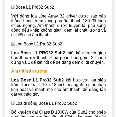
Với dòng loa Line Array 32 driver được sắp xếp
thẳng hàng, kèm vùng phủ âm thanh 180 độ theo
chiều ngang. Âm thanh được truyền tải phủ sóng
đồng đều khắp không gian, đem lại chất lượng và
chi tiết cho âm thanh.
Loa Bose L1 PRO32 Sub2
thiết kế tiện ích giúp
bạn tháo rời thành 3 bộ phận bao gồm: 2 thanh
đứng và 1 đế kết nối để dễ dàng đem đi di chuyển.
Âm trầm ấn tượng
Loa Bose L1 Pro32 Sub2
kết hợp với loa siêu
trầm RaceTrack 10 x 18 inch, mang đến giải pháp
linh hoạt và mạnh mẽ cho âm thanh, dễ dàng lắp
đặt và tháo gỡ.
Bộ khuếch đại Class D 1000W của Sub2 cho phép
phát âm thanh xuống tần số 37Hz, đáp ứng tốt các