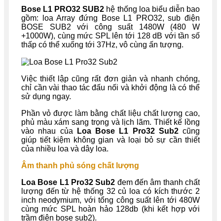
Bose L1 PRO32 SUB2
hệ thống loa biểu diễn bao
gồm: loa Array đứng Bose L1 PRO32, sub điện
BOSE SUB2 với công suất 1480W (480 W
+1000W), cùng mức SPL lên tới 128 dB với tần số
thấp có thể xuống tới 37Hz, vô cùng ấn tượng.
Việc thiết lập cũng rất đơn giản và nhanh chóng,
chỉ cần vài thao tác đấu nối và khởi động là có thể
sử dụng ngay.
Phần vỏ được làm bằng chất liệu chất lượng cao,
phủ màu xám sang trọng và lịch lãm. Thiết kế lồng
vào nhau của
Loa Bose L1 Pro32 Sub2
cũng
giúp tiết kiệm không gian và loại bỏ sự cần thiết
của nhiều loa và dây loa.
Âm thanh phủ sóng chất lượng
Loa Bose L1 Pro32 Sub2
đem đến âm thanh chất
lượng đến từ hệ thống 32 củ loa có kích thước 2
inch neodymium, với tổng công suất lên tới 480W
cùng mức SPL hoàn hảo 128db (khi kết hợp với
trầm điện bose sub2).