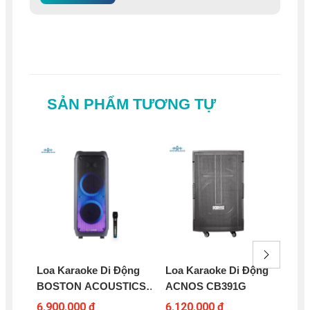
SẢN PHẨM TƯƠNG TỰ
Loa Karaoke Di Động
Loa Karaoke Di Động
Lo
BOSTON ACOUSTICS
ACNOS CB391G
AC
PARTY BOX BA-802PB
6.900.000 ₫
6.120.000 ₫
9.9