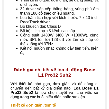
Thiết kế nhỏ gọn, đơn giản, dễ dàng setup và
di chuyển.
32 driver sắp xếp thẳng hàng, vùng phủ âm
thanh 180 độ theo chiều ngang.
Loa trầm tích hợp với kích thước 7 x 13 inch
RaceTrack driver
Bộ khuếch đại: Class D
Bộ trộn tích hợp 3 kênh cao cấp
Công suất 1480W (480 W +1000W), cùng
mức SPL lên tới 128 dB với tần số thấp có
thể xuống tới 37Hz
Kết nối nguồn nhạc không dây tiên tiến, hiện
đại
Đánh giá chi tiết về loa di động Bose
L1 Pro32 Sub2
Với thiết kế nhỏ gọn, đơn giản và dễ dàng di
chuyển đến bất kỳ địa điểm nào,
Loa Bose L1
Pro32 Sub2
là lựa chọn tuyệt vời cho việc sử
dụng trong các buổi biểu diễn hoặc sự kiện.
Thiết kế đơn giản, tinh tế