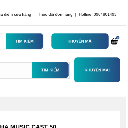
ịa điểm cửa hàng |
Theo dõi đơn hàng |
Hotline: 0964801493
0
TÌM KIẾM
KHUYẾN MÃI
TÌM KIẾM
KHUYẾN MÃI
AHA MUSIC CAST 50