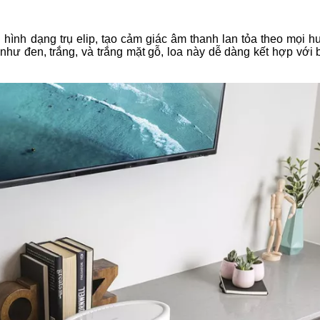
i hình dạng trụ elip, tạo cảm giác âm thanh lan tỏa theo mọi 
hư đen, trắng, và trắng mặt gỗ, loa này dễ dàng kết hợp với b