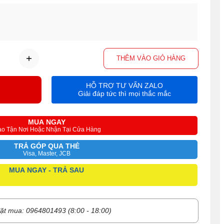
THÊM VÀO GIỎ HÀNG
HỖ TRỢ TƯ VẤN ZALO
Giải đáp tức thì mọi thắc mắc
MUA NGAY
ao Tận Nơi Hoặc Nhận Tại Cửa Hàng
TRẢ GÓP QUA THẺ
Visa, Master, JCB
MUA NGAY - TRẢ SAU
ặt mua: 0964801493 (8:00 - 18:00)