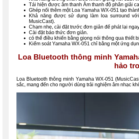
Tái hiện được âm thanh Âm thanh độ phân giải ca
Ghép nối thêm một Loa Yamaha WX-051 tạo thành 
Khả năng được sử dụng làm loa surround với
MusicCast).
Chạm nhẹ, cài đặt trước đơn giản để phát lại ngay
Cài đặt báo thức đơn giản.
có thể điều khiển bằng giọng nói thông qua thiết b
Kiểm soát Yamaha WX-051 chỉ bằng một ứng dụ
Loa Bluetooth thông minh Yamaha
hảo tro
Loa Bluetooth thông minh Yamaha WX-051 (MusicCast 5
sắc, mang đến cho người dùng trải nghiệm âm nhạc khôn