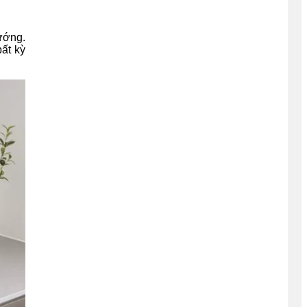
hướng.
ất kỳ