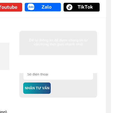
Để lại thông tin để được chúng tôi tư
vấn trong thời gian nhanh nhất
NHẬN TƯ VẤN
ùng)