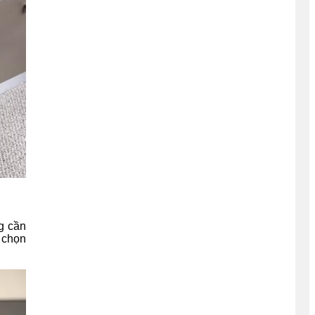
g cần
a chọn