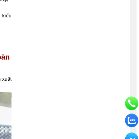
 kiểu
oàn
 xuất