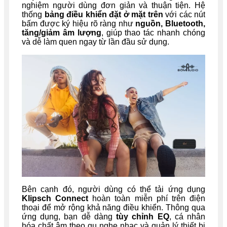
nghiệm người dùng đơn giản và thuận tiện. Hệ
thống
bảng điều khiển đặt ở mặt trên
với các nút
bấm được ký hiệu rõ ràng như
nguồn, Bluetooth,
tăng/giảm âm lượng
, giúp thao tác nhanh chóng
và dễ làm quen ngay từ lần đầu sử dụng.
Bên cạnh đó, người dùng có thể tải ứng dụng
Klipsch Connect
hoàn toàn miễn phí trên điện
thoại để mở rộng khả năng điều khiển. Thông qua
ứng dụng, bạn dễ dàng
tùy chỉnh EQ
, cá nhân
hóa chất âm theo gu nghe nhạc và quản lý thiết bị