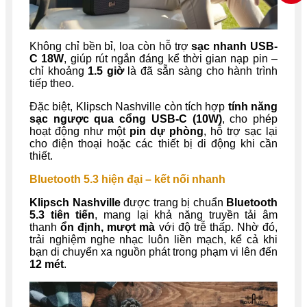
Không chỉ bền bỉ, loa còn hỗ trợ
sạc nhanh USB-
C 18W
, giúp rút ngắn đáng kể thời gian nạp pin –
chỉ khoảng
1.5 giờ
là đã sẵn sàng cho hành trình
tiếp theo.
Đặc biệt, Klipsch Nashville còn tích hợp
tính năng
sạc ngược qua cổng USB-C (10W)
, cho phép
hoạt động như một
pin dự phòng
, hỗ trợ sạc lại
cho điện thoại hoặc các thiết bị di động khi cần
thiết.
Bluetooth 5.3 hiện đại – kết nối nhanh
Klipsch Nashville
được trang bị chuẩn
Bluetooth
5.3 tiên tiến
, mang lại khả năng truyền tải âm
thanh
ổn định, mượt mà
với độ trễ thấp. Nhờ đó,
trải nghiệm nghe nhạc luôn liền mạch, kể cả khi
bạn di chuyển xa nguồn phát trong phạm vi lên đến
12 mét
.