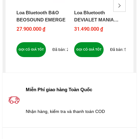
Loa Bluetooth B&O
Loa Bluetooth
Lo
BEOSOUND EMERGE
DEVIALET MANIA
PR
OPERA DE PARIS
27.900.000 ₫
31.490.000 ₫
6.5
25
58
GỌI CÓ GIÁ TỐT
GỌI CÓ GIÁ TỐT
GỌ
Miễn Phí giao hàng Toàn Quốc
Nhận hàng, kiểm tra và thanh toán COD