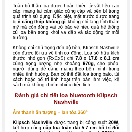
Toàn bộ thân loa được hoàn thiện từ vật liệu cao
cấp, mang lại cảm giác cứng cáp và bền bỉ trong
quá trình sử dụng. Đặc biệt, mặt trước được trang
bị
ê căng thép không gỉ
, không chỉ tăng tính thẩm
mỹ mà còn đóng vai trò bảo vệ hiệu quả hệ thống
củ loa bên trong khỏi va đập và tác động từ môi
trường.
Không chỉ chú trọng đến độ bền, Klipsch Nashville
còn được tối ưu về tính cơ động. Loa sở hữu kích
thước nhỏ gọn (RxCxS) chỉ
7.8 x 17.8 x 8.1 cm
cùng trọng lượng nhẹ khoảng
970g
, cho phép
người dùng dễ dàng mang theo bên mình trong
nhiều tình huống. Bạn có thể đặt loa trong balo, túi
xách hoặc bố trí linh hoạt trên bàn làm việc, kệ
sách mà không chiếm nhiều diện tích.
Đánh giá chi tiết loa bluetooth Klipsch
Nashville
Âm thanh ấn tượng – lan tỏa 360°
Klipsch Nashville
được trang bị công suất
20W
,
kết hợp cùng
cặp loa toàn dải 5.7 cm bố trí đối