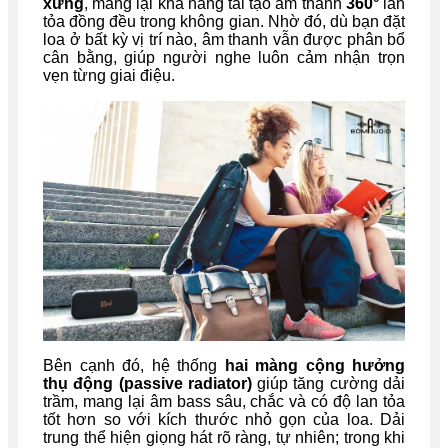
xứng
, mang lại khả năng tái tạo âm thanh
360°
lan
tỏa đồng đều trong không gian. Nhờ đó, dù bạn đặt
loa ở bất kỳ vị trí nào, âm thanh vẫn được phân bổ
cân bằng, giúp người nghe luôn cảm nhận trọn
vẹn từng giai điệu.
Bên cạnh đó, hệ thống
hai màng cộng hưởng
thụ động (passive radiator)
giúp tăng cường dải
trầm, mang lại âm bass sâu, chắc và có độ lan tỏa
tốt hơn so với kích thước nhỏ gọn của loa. Dải
trung thể hiện giọng hát rõ ràng, tự nhiên; trong khi