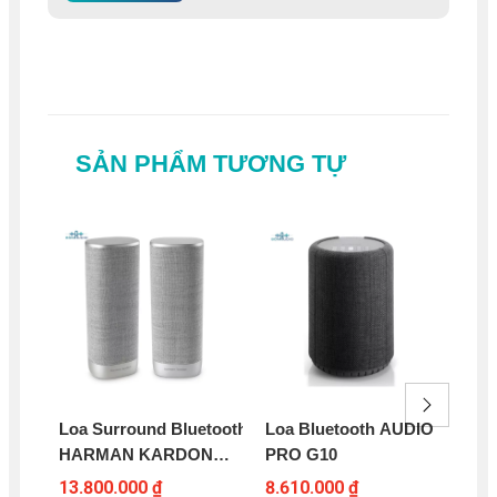
SẢN PHẨM TƯƠNG TỰ
Loa Surround Bluetooth
Loa Bluetooth AUDIO
Loa
HARMAN KARDON
PRO G10
MO
CITATION SURROUND
PE
13.800.000 ₫
8.610.000 ₫
98