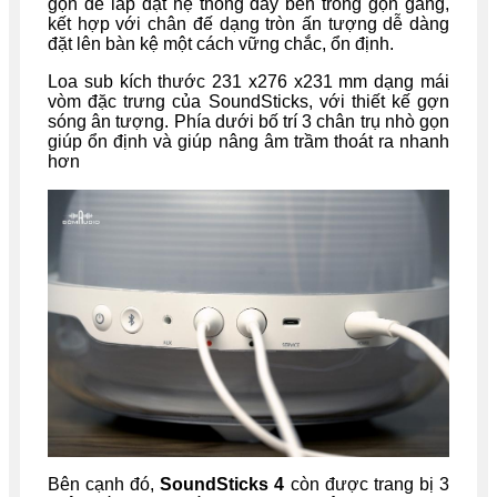
gọn dễ lắp đặt hệ thống dây bên trong gọn gàng,
kết hợp với chân đế dạng tròn ấn tượng dễ dàng
đặt lên bàn kệ một cách vững chắc, ổn định.
Loa sub kích thước 231 x276 x231 mm dạng mái
vòm đặc trưng của SoundSticks, với thiết kế gợn
sóng ân tượng. Phía dưới bố trí 3 chân trụ nhò gọn
giúp ổn định và giúp nâng âm trầm thoát ra nhanh
hơn
Bên cạnh đó,
SoundSticks 4
còn được trang bị 3