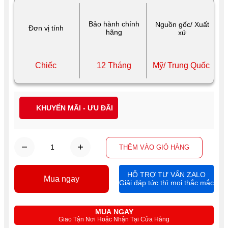
Bảo hành chính
Nguồn gốc/ Xuất
Đơn vị tính
hãng
xứ
Chiếc
12 Tháng
Mỹ/ Trung Quốc
KHUYẾN MÃI - ƯU ĐÃI
THÊM VÀO GIỎ HÀNG
HỖ TRỢ TƯ VẤN ZALO
Mua ngay
Giải đáp tức thì mọi thắc mắc
MUA NGAY
Giao Tận Nơi Hoặc Nhận Tại Cửa Hàng