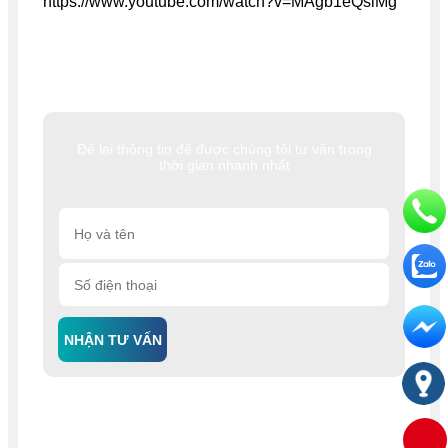
https://www.youtube.com/watch?v=MAgb1eQsiMg
Để lại thông tin để được chúng tôi tư vấn trong
thời gian nhanh nhất
NHẬN TƯ VẤN