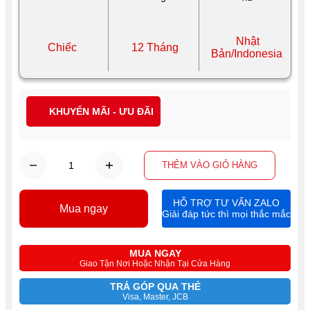
Nhật
Chiếc
12 Tháng
Bản/Indonesia
KHUYẾN MÃI - ƯU ĐÃI
THÊM VÀO GIỎ HÀNG
HỖ TRỢ TƯ VẤN ZALO
Mua ngay
Giải đáp tức thì mọi thắc mắc
MUA NGAY
Giao Tận Nơi Hoặc Nhận Tại Cửa Hàng
TRẢ GÓP QUA THẺ
Visa, Master, JCB