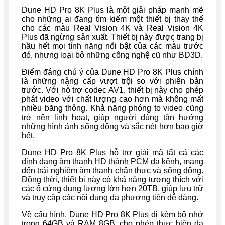
Dune HD Pro 8K Plus là một giải pháp mạnh mẽ
cho những ai đang tìm kiếm một thiết bị thay thế
cho các mẫu Real Vision 4K và Real Vision 4K
Plus đã ngừng sản xuất. Thiết bị này được trang bị
hầu hết mọi tính năng nổi bật của các mẫu trước
đó, nhưng loại bỏ những công nghệ cũ như BD3D.
Điểm đáng chú ý của Dune HD Pro 8K Plus chính
là những nâng cấp vượt trội so với phiên bản
trước. Với hỗ trợ codec AV1, thiết bị này cho phép
phát video với chất lượng cao hơn mà không mất
nhiều băng thông. Khả năng phóng to video cũng
trở nên linh hoạt, giúp người dùng tận hưởng
những hình ảnh sống động và sắc nét hơn bao giờ
hết.
Dune HD Pro 8K Plus hỗ trợ giải mã tất cả các
định dạng âm thanh HD thành PCM đa kênh, mang
đến trải nghiệm âm thanh chân thực và sống động.
Đồng thời, thiết bị này có khả năng tương thích với
các ổ cứng dung lượng lớn hơn 20TB, giúp lưu trữ
và truy cập các nội dung đa phương tiện dễ dàng.
Về cấu hình, Dune HD Pro 8K Plus đi kèm bộ nhớ
trong 64GB và RAM 8GB, cho phép thực hiện đa