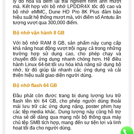
lý đồ họa và đem lại trải nghiệm hình ảnh mượt
mà. Kết hợp với bộ nhớ LPDDR4X tốc độ cao và
bộ nhớ eMMC, Dune HD Pro 8K Plus đảm bảo
hiệu suất hệ thống mượt mà, với điểm số Antutu ấn
tượng vượt qua 300,000 điểm.
Bộ nhớ vận hành 8 GB
Với bộ nhớ RAM 8 GB, sản phẩm này cung cấp
khả năng hoạt động vượt trội ngay cả trong những
trường hợp sử dụng cao, cho phép chạy và
chuyển đổi ứng dụng nhanh chóng hơn. Hệ điều
hành Linux 64-bit tối ưu hóa khả năng sử dụng bộ
nhớ, từ đó giúp tải nhanh các ứng dụng và cải
thiện hiệu suất giao diện người dùng.
Bộ nhớ flash 64 GB
Đầu phát còn được trang bị dung lượng lưu trữ
flash lên tới 64 GB, cho phép người dùng thoải
mái lưu trữ các ứng dụng nặng, poster phim hay
các tệp media khác. Dung lượng này cũng hỗ trợ
chia sẻ dễ dàng qua mạng nội bộ thông qua máy
chủ tệp SMB tích hợp, mang đến sự tiện lợi và linh
hoạt tối đa cho người dùng.