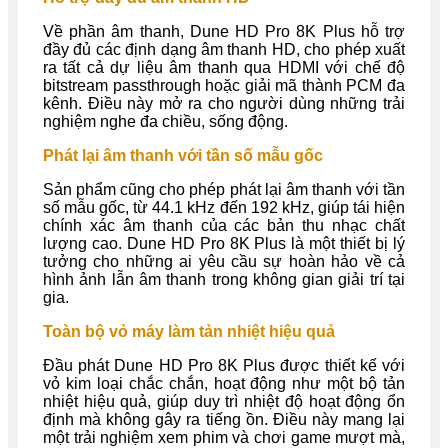
Về phần âm thanh, Dune HD Pro 8K Plus hỗ trợ
đầy đủ các định dạng âm thanh HD, cho phép xuất
ra tất cả dự liệu âm thanh qua HDMI với chế độ
bitstream passthrough hoặc giải mã thành PCM đa
kênh. Điều này mở ra cho người dùng những trải
nghiệm nghe đa chiều, sống động.
Phát lại âm thanh với tần số mẫu gốc
Sản phẩm cũng cho phép phát lại âm thanh với tần
số mẫu gốc, từ 44.1 kHz đến 192 kHz, giúp tái hiện
chính xác âm thanh của các bản thu nhạc chất
lượng cao. Dune HD Pro 8K Plus là một thiết bị lý
tưởng cho những ai yêu cầu sự hoàn hảo về cả
hình ảnh lẫn âm thanh trong không gian giải trí tại
gia.
Toàn bộ vỏ máy làm tản nhiệt hiệu quả
Đầu phát Dune HD Pro 8K Plus được thiết kế với
vỏ kim loại chắc chắn, hoạt động như một bộ tản
nhiệt hiệu quả, giúp duy trì nhiệt độ hoạt động ổn
định mà không gây ra tiếng ồn. Điều này mang lại
một trải nghiệm xem phim và chơi game mượt mà,