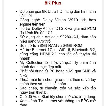
8K Plus
Độ phân giải 8K Ultra HD mang đến hình ảnh
sắc nét
Công nghệ Dolby Vision VS10 tích hợp
engine tiên tiến
Hỗ trợ Dolby Atmos, DTS:X và giải mã PCM
đa kênh lên đến 7.1
Sử dụng chip Amlogic S928X-K/J, đảm bảo
hiệu năng vượt trội
Bộ nhớ lớn 8GB RAM và 64GB ROM
Hỗ trợ Ethernet 1Gbit, WiFi 6, Bluetooth 5.2,
cùng cổng HDMI 2.1 cho tốc độ truyền tải
nhanh
My Collection tổ chức và quản lý phim ảnh
thành danh mục đẹp mắt
Phát nội dung từ PC hoặc NAS qua SMB và
NFS.
Thoải mái lựa chọn giao diện, theme, và tùy
chỉnh theo sở thích cá nhân.
Sao chép, di chuyển, xóa và sắp xếp tệp
ngay trên thiết bị.
Chế độ Auto Start tùy chọn mở các ứng dụng
Xem kênh TV Internet với thông tin EPG mở
rộng.