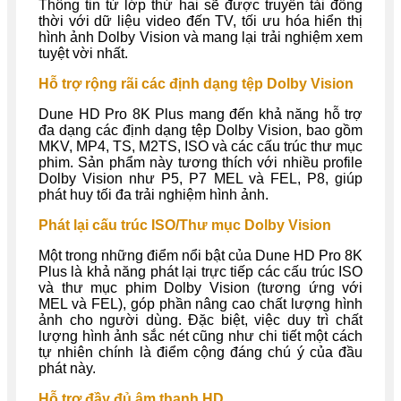
Thông tin từ lớp thứ hai sẽ được truyền tải đồng
thời với dữ liệu video đến TV, tối ưu hóa hiển thị
hình ảnh Dolby Vision và mang lại trải nghiệm xem
tuyệt vời nhất.
Hỗ trợ rộng rãi các định dạng tệp Dolby Vision
Dune HD Pro 8K Plus mang đến khả năng hỗ trợ
đa dạng các định dạng tệp Dolby Vision, bao gồm
MKV, MP4, TS, M2TS, ISO và các cấu trúc thư mục
phim. Sản phẩm này tương thích với nhiều profile
Dolby Vision như P5, P7 MEL và FEL, P8, giúp
phát huy tối đa trải nghiệm hình ảnh.
Phát lại cấu trúc ISO/Thư mục Dolby Vision
Một trong những điểm nổi bật của Dune HD Pro 8K
Plus là khả năng phát lại trực tiếp các cấu trúc ISO
và thư mục phim Dolby Vision (tương ứng với
MEL và FEL), góp phần nâng cao chất lượng hình
ảnh cho người dùng. Đặc biệt, việc duy trì chất
lượng hình ảnh sắc nét cũng như chi tiết một cách
tự nhiên chính là điểm cộng đáng chú ý của đầu
phát này.
Hỗ trợ đầy đủ âm thanh HD