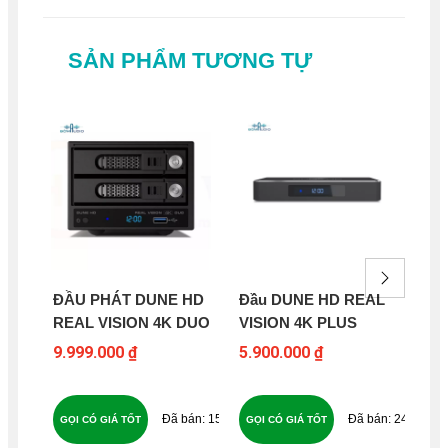
SẢN PHẨM TƯƠNG TỰ
ĐẦU PHÁT DUNE HD
Đầu DUNE HD REAL
Đầ
REAL VISION 4K DUO
VISION 4K PLUS
VI
9.999.000 ₫
5.900.000 ₫
22
152
247
GỌI CÓ GIÁ TỐT
GỌI CÓ GIÁ TỐT
GỌ