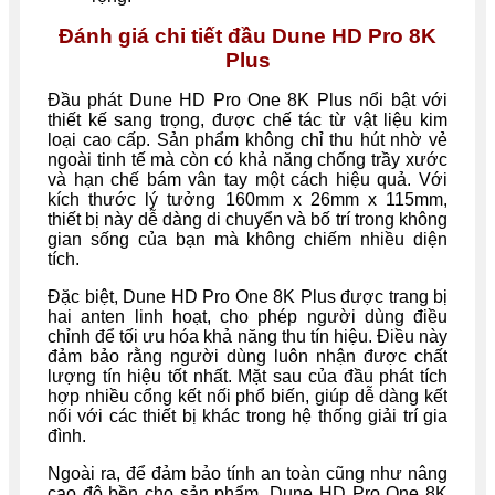
Đánh giá chi tiết đầu Dune HD Pro 8K
Plus
Đầu phát Dune HD Pro One 8K Plus nổi bật với
thiết kế sang trọng, được chế tác từ vật liệu kim
loại cao cấp. Sản phẩm không chỉ thu hút nhờ vẻ
ngoài tinh tế mà còn có khả năng chống trầy xước
và hạn chế bám vân tay một cách hiệu quả. Với
kích thước lý tưởng 160mm x 26mm x 115mm,
thiết bị này dễ dàng di chuyển và bố trí trong không
gian sống của bạn mà không chiếm nhiều diện
tích.
Đặc biệt, Dune HD Pro One 8K Plus được trang bị
hai anten linh hoạt, cho phép người dùng điều
chỉnh để tối ưu hóa khả năng thu tín hiệu. Điều này
đảm bảo rằng người dùng luôn nhận được chất
lượng tín hiệu tốt nhất. Mặt sau của đầu phát tích
hợp nhiều cổng kết nối phổ biến, giúp dễ dàng kết
nối với các thiết bị khác trong hệ thống giải trí gia
đình.
Ngoài ra, để đảm bảo tính an toàn cũng như nâng
cao độ bền cho sản phẩm, Dune HD Pro One 8K