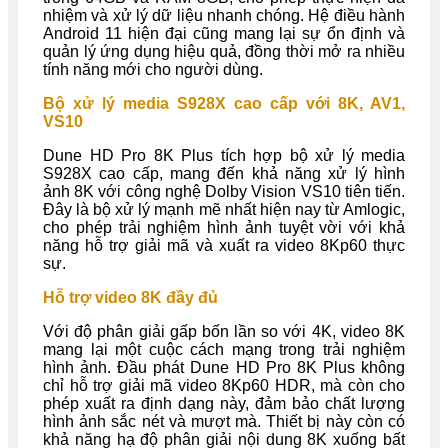
nhiệm và xử lý dữ liệu nhanh chóng. Hệ điều hành
Android 11 hiện đại cũng mang lại sự ổn định và
quản lý ứng dụng hiệu quả, đồng thời mở ra nhiều
tính năng mới cho người dùng.
Bộ xử lý media S928X cao cấp với 8K, AV1,
VS10
Dune HD Pro 8K Plus tích hợp bộ xử lý media
S928X cao cấp, mang đến khả năng xử lý hình
ảnh 8K với công nghệ Dolby Vision VS10 tiên tiến.
Đây là bộ xử lý mạnh mẽ nhất hiện nay từ Amlogic,
cho phép trải nghiệm hình ảnh tuyệt vời với khả
năng hỗ trợ giải mã và xuất ra video 8Kp60 thực
sự.
Hỗ trợ video 8K đầy đủ
Với độ phân giải gấp bốn lần so với 4K, video 8K
mang lại một cuộc cách mạng trong trải nghiệm
hình ảnh. Đầu phát Dune HD Pro 8K Plus không
chỉ hỗ trợ giải mã video 8Kp60 HDR, mà còn cho
phép xuất ra định dạng này, đảm bảo chất lượng
hình ảnh sắc nét và mượt mà. Thiết bị này còn có
khả năng hạ độ phân giải nội dung 8K xuống bất