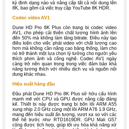
kỳ định dạng nào và nâng cấp tất cả nội dung lên
8K, bao gồm cả việc truy cập YouTube 8K HDR.
Codec video AV1
Dune HD Pro 8K Plus còn trang bị codec video
AV1, cho phép cải thiện chất lượng hình ảnh lên
đến 50% mà không làm tăng bitrate. Điều này tạo
điều kiện cho việc phát video với chất lượng cao
hơn mà không cần nâng cao băng thông, làm cho
nó trở thành một lựa chọn lý tưởng cho người yêu
thích phim ảnh và công nghệ. Codec AV1 ngày
càng trở nên quan trọng trong việc đảm bảo khả
năng tương thích với nhiều dịch vụ và nguồn nội
dung khác nhau.
Hiệu suất hàng đầu
Đầu phát Dune HD Pro 8K Plus sở hữu cấu hình
mạnh mẽ với CPU và GPU được nâng cấp đáng
kể. Thiết bị này được trang bị bốn lõi ARM A55
xung nhịp 2.0 GHz cùng một lõi ARM A76 1.9 GHz,
mang đến hiệu suất ấn tượng, vượt xa so với các
thế hệ trước như RTD1619DR. GPU Mali G57
cũng được tích hợp, giúp tối ưu hóa khả năng xử