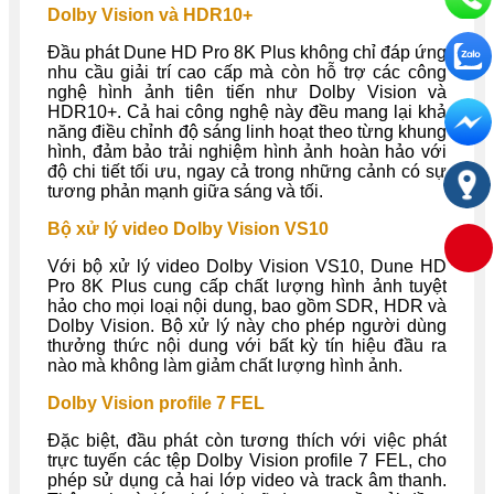
Dolby Vision và HDR10+
Đầu phát Dune HD Pro 8K Plus không chỉ đáp ứng
nhu cầu giải trí cao cấp mà còn hỗ trợ các công
nghệ hình ảnh tiên tiến như Dolby Vision và
HDR10+. Cả hai công nghệ này đều mang lại khả
năng điều chỉnh độ sáng linh hoạt theo từng khung
hình, đảm bảo trải nghiệm hình ảnh hoàn hảo với
độ chi tiết tối ưu, ngay cả trong những cảnh có sự
tương phản mạnh giữa sáng và tối.
Bộ xử lý video Dolby Vision VS10
Với bộ xử lý video Dolby Vision VS10, Dune HD
Pro 8K Plus cung cấp chất lượng hình ảnh tuyệt
hảo cho mọi loại nội dung, bao gồm SDR, HDR và
Dolby Vision. Bộ xử lý này cho phép người dùng
thưởng thức nội dung với bất kỳ tín hiệu đầu ra
nào mà không làm giảm chất lượng hình ảnh.
Dolby Vision profile 7 FEL
Đặc biệt, đầu phát còn tương thích với việc phát
trực tuyến các tệp Dolby Vision profile 7 FEL, cho
phép sử dụng cả hai lớp video và track âm thanh.