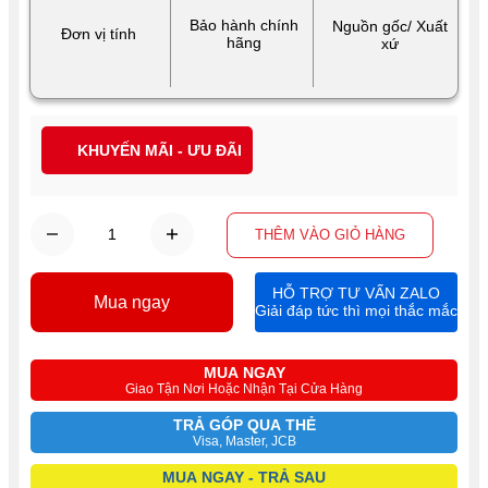
Bảo hành chính
Nguồn gốc/ Xuất
Đơn vị tính
hãng
xứ
KHUYẾN MÃI - ƯU ĐÃI
THÊM VÀO GIỎ HÀNG
HỖ TRỢ TƯ VẤN ZALO
Mua ngay
Giải đáp tức thì mọi thắc mắc
MUA NGAY
Giao Tận Nơi Hoặc Nhận Tại Cửa Hàng
TRẢ GÓP QUA THẺ
Visa, Master, JCB
MUA NGAY - TRẢ SAU