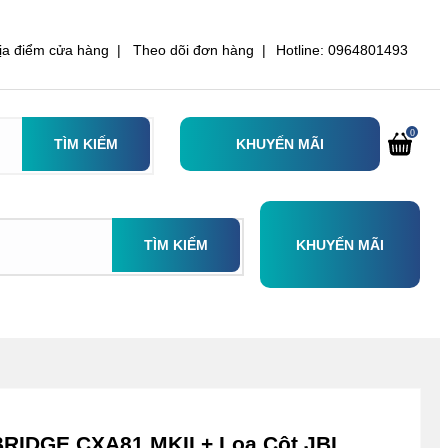
ịa điểm cửa hàng |
Theo dõi đơn hàng |
Hotline: 0964801493
0
TÌM KIẾM
KHUYẾN MÃI
TÌM KIẾM
KHUYẾN MÃI
IDGE CXA81 MKII + Loa Cột JBL