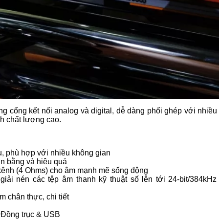
ạng cổng kết nối analog và digital, dễ dàng phối ghép với nhiề
h chất lượng cao.
đâu, phù hợp với nhiều không gian
ân bằng và hiệu quả
/kênh (4 Ohms) cho âm mạnh mẽ sống động
iải nén các tệp âm thanh kỹ thuật số lên tới 24-bit/384kHz
m chân thực, chi tiết
 Đồng trục & USB