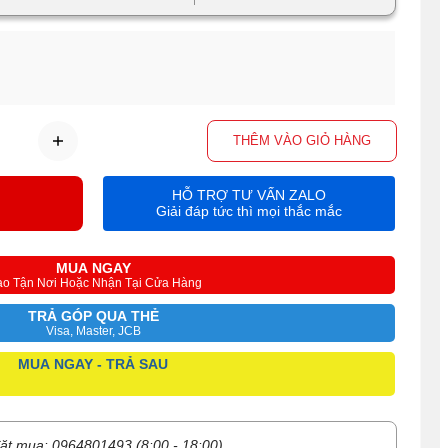
THÊM VÀO GIỎ HÀNG
HỖ TRỢ TƯ VẤN ZALO
Giải đáp tức thì mọi thắc mắc
MUA NGAY
ao Tận Nơi Hoặc Nhận Tại Cửa Hàng
TRẢ GÓP QUA THẺ
Visa, Master, JCB
MUA NGAY - TRẢ SAU
ặt mua: 0964801493 (8:00 - 18:00)