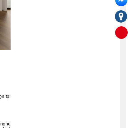
n tại
 nghe