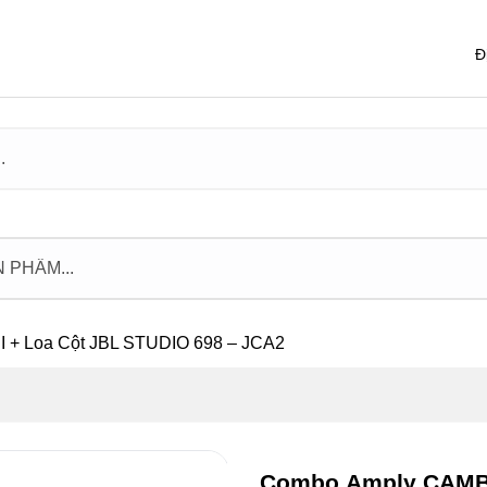
Đ
+ Loa Cột JBL STUDIO 698 – JCA2
Combo Amply CAMBR