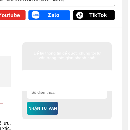
Để lại thông tin để được chúng tôi tư
vấn trong thời gian nhanh nhất
–
NHẬN TƯ VẤN
ối ưu,
 xác,