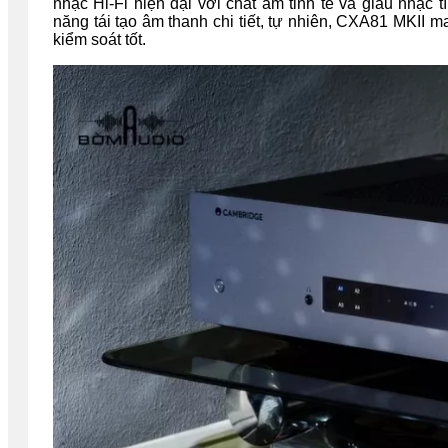
nhạc Hi-Fi hiện đại với chất âm tinh tế và giàu nhạc
năng tái tạo âm thanh chi tiết, tự nhiên, CXA81 MKII
kiểm soát tốt.