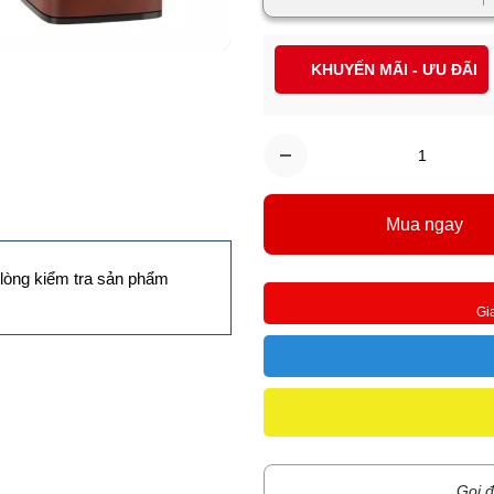
KHUYẾN MÃI - ƯU ĐÃI
Mua ngay
lòng kiểm tra sản phẩm
Gi
Gọi đ