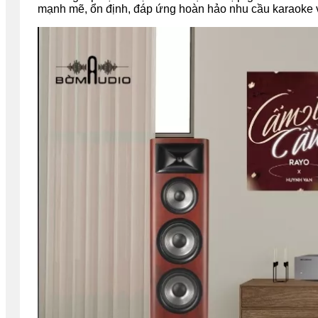
mạnh mẽ, ổn định, đáp ứng hoàn hảo nhu cầu karaoke và