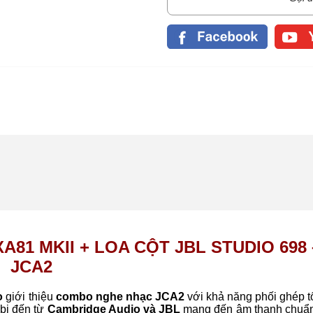
1 MKII + LOA CỘT JBL STUDIO 698 
JCA2
o
giới thiệu
combo nghe nhạc JCA2
với khả năng phối ghép t
 bị đến từ
Cambridge Audio và JBL
mang đến âm thanh chuẩn