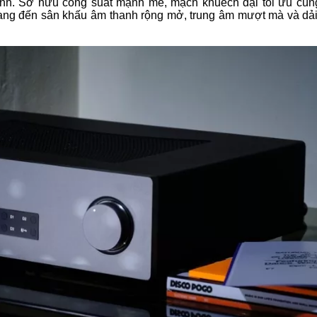
 tính. Sở hữu công suất mạnh mẽ, mạch khuếch đại tối ưu cùn
 mang đến sân khấu âm thanh rộng mở, trung âm mượt mà và dải