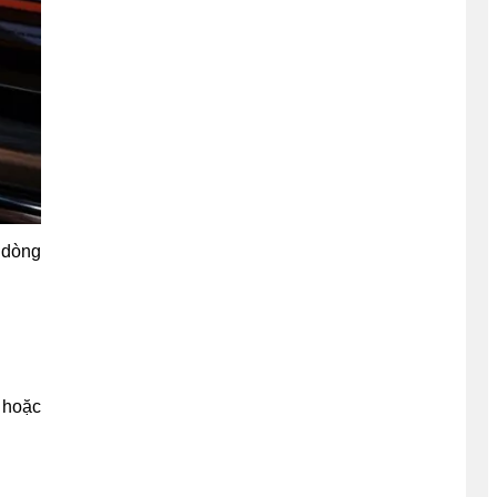
u dòng
 hoặc