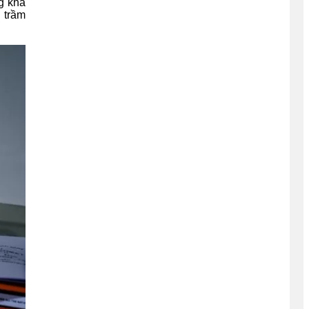
g khả
 trầm