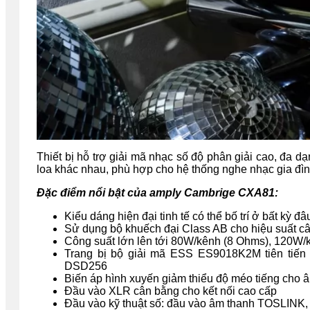
Thiết bị hỗ trợ giải mã nhạc số độ phân giải cao, đa d
loa khác nhau, phù hợp cho hệ thống nghe nhạc gia đìn
Đặc điểm nổi bật của amply Cambrige CXA81:
Kiểu dáng hiện đại tinh tế có thể bố trí ở bất kỳ 
Sử dụng bộ khuếch đại Class AB cho hiệu suất c
Công suất lớn lên tới 80W/kênh (8 Ohms), 120W
Trang bị bộ giải mã ESS ES9018K2M tiên tiến g
DSD256
Biến áp hình xuyến giảm thiểu độ méo tiếng cho â
Đầu vào XLR cân bằng ​cho kết nối cao cấp
Đầu vào kỹ thuật số: đầu vào âm thanh TOSLINK,