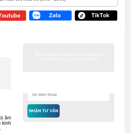
Để lại thông tin để được chúng tôi tư
vấn trong thời gian nhanh nhất
NHẬN TƯ VẤN
bị âm
 kinh
.