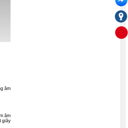
ng âm
ệm âm
 giây