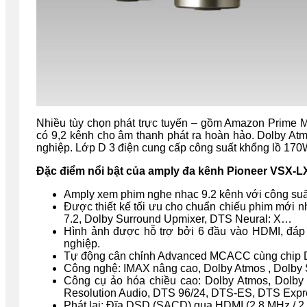
Nhiều tùy chọn phát trực tuyến – gồm Amazon Prime Mu
có 9,2 kênh cho âm thanh phát ra hoàn hảo. Dolby At
nghiệp. Lớp D 3 điện cung cấp công suất khổng lồ 170
Đặc điểm nổi bật của amply đa kênh Pioneer VSX-L
Amply xem phim nghe nhạc 9.2 kênh với công su
Được thiết kế tối ưu cho chuẩn chiếu phim mới
7.2, Dolby Surround Upmixer, DTS Neural: X…
Hình ảnh được hỗ trợ bởi 6 đầu vào HDMI, đá
nghiệp.
Tự động cân chỉnh Advanced MCACC cùng chip D
Công nghệ: IMAX nâng cao, Dolby Atmos , Dolby
Công cụ ảo hóa chiều cao: Dolby Atmos, Dolby
Resolution Audio, DTS 96/24, DTS-ES, DTS Expr
Phát lại: Đĩa DSD (SACD) qua HDMI (2,8 MHz / 2 c