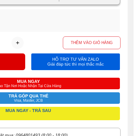
THÊM VÀO GIỎ HÀNG
HỖ TRỢ TƯ VẤN ZALO
Giải đáp tức thì mọi thắc mắc
MUA NGAY
ao Tận Nơi Hoặc Nhận Tại Cửa Hàng
TRẢ GÓP QUA THẺ
Visa, Master, JCB
MUA NGAY - TRẢ SAU
ặt mua: 0964801493 (8:00 - 18:00)