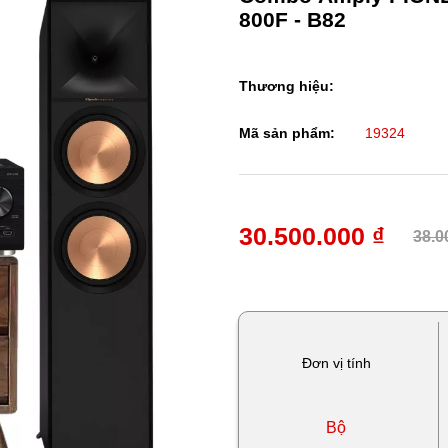
800F - B82
Thương hiệu:
Mã sản phẩm:
19324
30.500.000 ₫
38.0
Đơn vị tính
Bộ