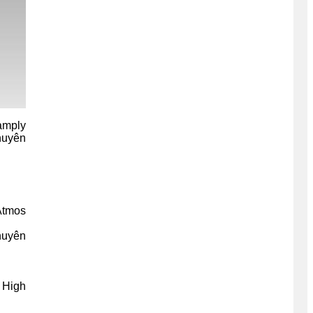
amply
huyên
Atmos
huyên
 High