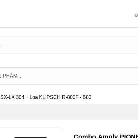
Đ
X-LX 304 + Loa KLIPSCH R-800F - B82
Combo Amply PIONE