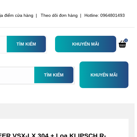
ịa điểm cửa hàng |
Theo dõi đơn hàng |
Hotline: 0964801493
0
TÌM KIẾM
KHUYẾN MÃI
TÌM KIẾM
KHUYẾN MÃI
ER VSX-LX 304 + Loa KLIPSCH R-