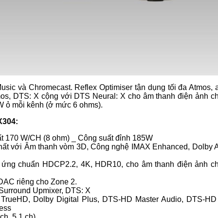
sic và Chromecast. Reflex Optimiser tận dụng tối đa Atmos, 
mos, DTS: X cộng với DTS Neural: X cho âm thanh điện ảnh c
W ỏ mỗi kênh (ở mức 6 ohms).
X304:
ất 170 W/CH (8 ohm) _ Công suất đỉnh 185W
 nhất với Âm thanh vòm 3D, Công nghệ IMAX Enhanced, Dolby 
p ứng chuẩn HDCP2.2, 4K, HDR10, cho âm thanh điện ảnh c
AC riêng cho Zone 2.
 Surround Upmixer, DTS: X
 TrueHD, Dolby Digital Plus, DTS-HD Master Audio, DTS-HD
ess
h, 5,1 ch)