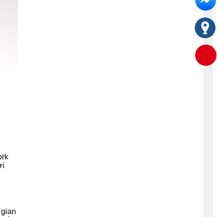
ork
ời
 gian