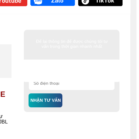
Để lại thông tin để được chúng tôi tư
vấn trong thời gian nhanh nhất
GE
NHẬN TƯ VẤN
sự
 JBL