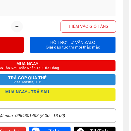
THÊM VÀO GIỎ HÀNG
HỖ TRỢ TƯ VẤN ZALO
Giải đáp tức thì mọi thắc mắc
MUA NGAY
ao Tận Nơi Hoặc Nhận Tại Cửa Hàng
TRẢ GÓP QUA THẺ
Visa, Master, JCB
MUA NGAY - TRẢ SAU
ặt mua: 0964801493 (8:00 - 18:00)