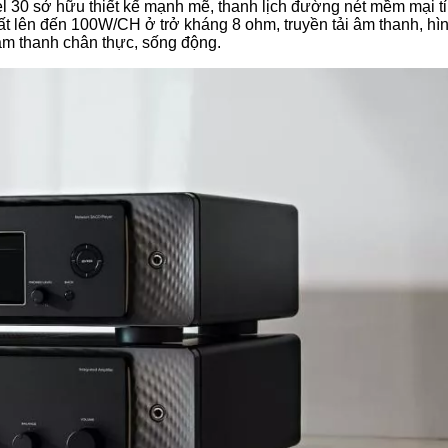
30 sở hữu thiết kế mạnh mẽ, thanh lịch đường nét mềm mại tỉ
ất lên đến 100W/CH ở trở kháng 8 ohm, truyền tải âm thanh, hì
 âm thanh chân thực, sống động.