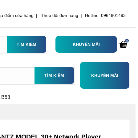
ịa điểm cửa hàng |
Theo dõi đơn hàng |
Hotline: 0964801493
0
TÌM KIẾM
KHUYẾN MÃI
TÌM KIẾM
KHUYẾN MÃI
 B53
TZ MODEL 30+ Network Player