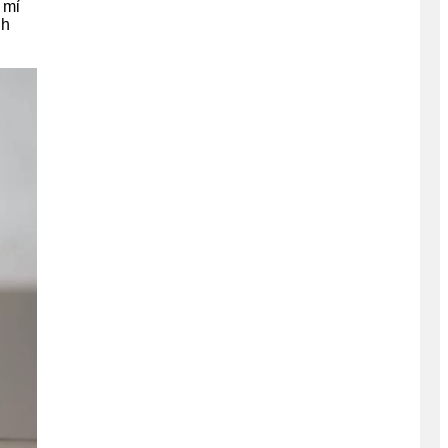
 mỉ
nh