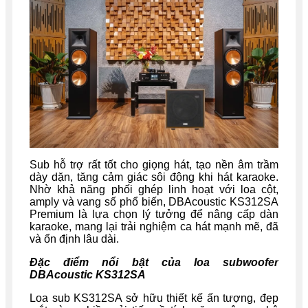
Sub hỗ trợ rất tốt cho giọng hát, tạo nền âm trầm
dày dặn, tăng cảm giác sôi động khi hát karaoke.
Nhờ khả năng phối ghép linh hoạt với loa cột,
amply và vang số phổ biến, DBAcoustic KS312SA
Premium là lựa chọn lý tưởng để nâng cấp dàn
karaoke, mang lại trải nghiệm ca hát mạnh mẽ, đã
và ổn định lâu dài.
Đặc điểm nổi bật của loa subwoofer
DBAcoustic KS312SA
Loa sub KS312SA sở hữu thiết kế ấn tượng, đẹp