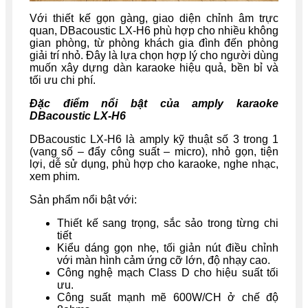
Với thiết kế gọn gàng, giao diện chỉnh âm trực
quan, DBacoustic LX-H6 phù hợp cho nhiều không
gian phòng, từ phòng khách gia đình đến phòng
giải trí nhỏ. Đây là lựa chọn hợp lý cho người dùng
muốn xây dựng dàn karaoke hiệu quả, bền bỉ và
tối ưu chi phí.
Đặc điểm nổi bật của amply karaoke
DBacoustic LX-H6
DBacoustic LX-H6 là amply kỹ thuật số 3 trong 1
(vang số – đẩy công suất – micro), nhỏ gọn, tiện
lợi, dễ sử dụng, phù hợp cho karaoke, nghe nhạc,
xem phim.
Sản phẩm nổi bật với:
Thiết kế sang trọng, sắc sảo trong từng chi
tiết
Kiểu dáng gọn nhẹ, tối giản nút điều chỉnh
với màn hình cảm ứng cỡ lớn, độ nhạy cao.
Công nghệ mạch Class D cho hiệu suất tối
ưu.
Công suất mạnh mẽ 600W/CH ở chế độ