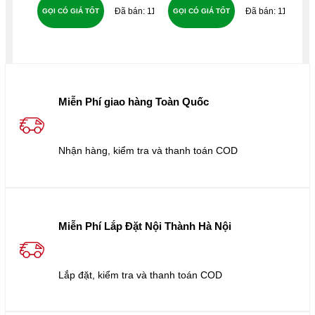
DB
114
116
GỌI CÓ GIÁ TỐT
GỌI CÓ GIÁ TỐT
GỌ
Mi
DB
Qu
DB
Co
Miễn Phí giao hàng Toàn Quốc
Nhận hàng, kiểm tra và thanh toán COD
Miễn Phí Lắp Đặt Nội Thành Hà Nội
Lắp đặt, kiểm tra và thanh toán COD