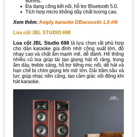
8ohms.
Đa dạng cổng kết nối, hỗ trợ Bluetooth 5.0.
Tích hợp micro không dây chất lượng cao.
Xem thêm:
Amply karaoke DBacoustic LX-H6
Loa cột JBL STUDIO 698
Loa cột JBL Studio 698
là lựa chọn rất phù hợp
cho dàn karaoke gia đình nhờ công suất lớn, độ
nhạy cao và chất âm mạnh mẽ, dễ đánh. Hệ thống
nhiều củ loa giúp tái tạo giọng hát rõ ràng, trung
âm dày, treble sáng, hỗ trợ tiếng mic nổi, dễ hát và
hạn chế bị chìm giọng khi mở lớn. Dải trầm sâu và
lực giúp nhạc nền căng, tạo cảm giác sôi động khi
hát karaoke.