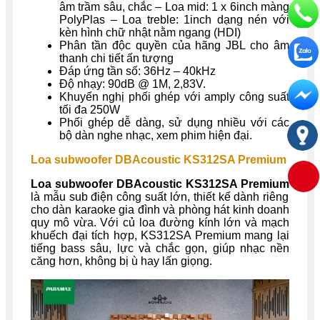
âm trầm sâu, chắc – Loa mid: 1 x 6inch màng
PolyPlas – Loa treble: 1inch dạng nén với
kèn hình chữ nhật nằm ngang (HDI)
Phân tần độc quyền của hãng JBL cho âm
thanh chi tiết ấn tượng
Đáp ứng tần số: 36Hz – 40kHz
Độ nhạy: 90dB @ 1M, 2,83V.
Khuyến nghị phối ghép với amply công suất
tối đa 250W
Phối ghép dễ dàng, sử dụng nhiều với các
bộ dàn nghe nhạc, xem phim hiện đại.
Loa subwoofer DBAcoustic KS312SA Premium
Loa subwoofer DBAcoustic KS312SA Premium
là mẫu sub điện công suất lớn, thiết kế dành riêng
cho dàn karaoke gia đình và phòng hát kinh doanh
quy mô vừa. Với củ loa đường kính lớn và mạch
khuếch đại tích hợp, KS312SA Premium mang lại
tiếng bass sâu, lực và chắc gọn, giúp nhạc nền
căng hơn, không bị ù hay lấn giọng.