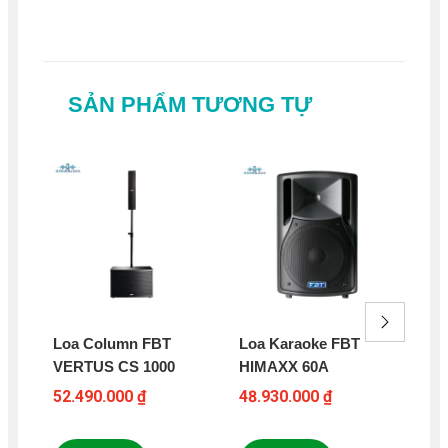
SẢN PHẨM TƯƠNG TỰ
Loa Column FBT
Loa Karaoke FBT
Co
VERTUS CS 1000
HIMAXX 60A
RC
Lo
52.490.000 ₫
48.930.000 ₫
0 ₫
DB
+ 