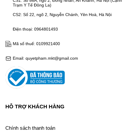
CS1: Số 86A, ngõ 2, Đồng Nhân, An Khánh, Hà Nội (Cạnh
Trạm Y Tế Đông La)
CS2: Số 22, ngõ 2, Nguyễn Chánh, Yên Hoà, Hà Nội
Điện thoại: 0964801493
Mã số thuế: 0109921400
Email: quyetpham.mkt@gmail.com
HỖ TRỢ KHÁCH HÀNG
Chính sách thanh toán