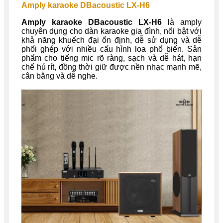
Amply karaoke DBacoustic LX-H6
Amply karaoke DBacoustic LX-H6
là amply
chuyên dụng cho dàn karaoke gia đình, nổi bật với
khả năng khuếch đại ổn định, dễ sử dụng và dễ
phối ghép với nhiều cấu hình loa phổ biến. Sản
phẩm cho tiếng mic rõ ràng, sạch và dễ hát, hạn
chế hú rít, đồng thời giữ được nền nhạc mạnh mẽ,
cân bằng và dễ nghe.