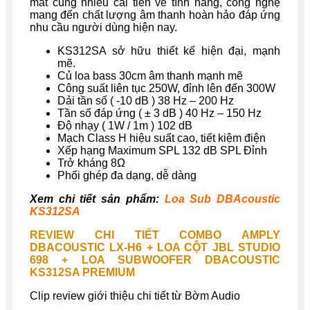
mắt cùng nhiều cải tiến về tính năng, công nghệ
mang đến chất lượng âm thanh hoàn hảo đáp ứng
nhu cầu người dùng hiện nay.
KS312SA sở hữu thiết kế hiện đại, mạnh
mẽ.
Củ loa bass 30cm âm thanh mạnh mẽ
Công suất liên tục 250W, đỉnh lên đến 300W
Dải tần số ( -10 dB ) 38 Hz – 200 Hz
Tần số đáp ứng ( ± 3 dB ) 40 Hz – 150 Hz
Độ nhạy ( 1W / 1m ) 102 dB
Mạch Class H hiệu suất cao, tiết kiệm điện
Xếp hạng Maximum SPL 132 dB SPL Đỉnh
Trở kháng 8Ω
Phối ghép đa dạng, dễ dàng
Xem chi tiết sản phẩm:
Loa Sub DBAcoustic
KS312SA
REVIEW CHI TIẾT COMBO AMPLY
DBACOUSTIC LX-H6 + LOA CỘT JBL STUDIO
698 + LOA SUBWOOFER DBACOUSTIC
KS312SA PREMIUM
Clip review giới thiệu chi tiết từ Bờm Audio