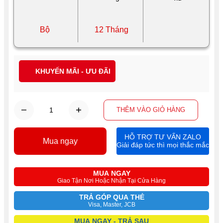
Bộ
12 Tháng
KHUYẾN MÃI - ƯU ĐÃI
THÊM VÀO GIỎ HÀNG
HỖ TRỢ TƯ VẤN ZALO
Mua ngay
Giải đáp tức thì mọi thắc mắc
MUA NGAY
Giao Tận Nơi Hoặc Nhận Tại Cửa Hàng
TRẢ GÓP QUA THẺ
Visa, Master, JCB
MUA NGAY - TRẢ SAU