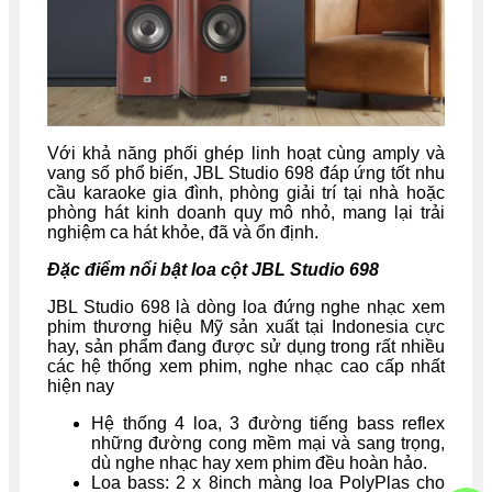
Với khả năng phối ghép linh hoạt cùng amply và
vang số phổ biến, JBL Studio 698 đáp ứng tốt nhu
cầu karaoke gia đình, phòng giải trí tại nhà hoặc
phòng hát kinh doanh quy mô nhỏ, mang lại trải
nghiệm ca hát khỏe, đã và ổn định.
Đặc điểm nổi bật loa cột JBL Studio 698
JBL Studio 698 là dòng loa đứng nghe nhạc xem
phim thương hiệu Mỹ sản xuất tại Indonesia cực
hay, sản phẩm đang được sử dụng trong rất nhiều
các hệ thống xem phim, nghe nhạc cao cấp nhất
hiện nay
Hệ thống 4 loa, 3 đường tiếng bass reflex
những đường cong mềm mại và sang trọng,
dù nghe nhạc hay xem phim đều hoàn hảo.
Loa bass: 2 x 8inch màng loa PolyPlas cho