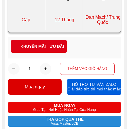
Đan Mạch/ Trung
Cặp
12 Tháng
Quốc
KHUYẾN MÃI - ƯU ĐÃI
THÊM VÀO GIỎ HÀNG
HỖ TRỢ TƯ VẤN ZALO
Mua ngay
Giải đáp tức thì mọi thắc mắc
MUA NGAY
Giao Tận Nơi Hoặc Nhận Tại Cửa Hàng
TRẢ GÓP QUA THẺ
Visa, Master, JCB