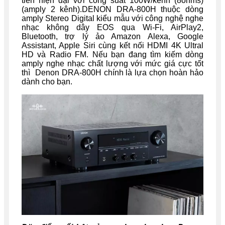
tiến hiện đại với công suất 100W/kênh (8ohms)
(amply 2 kênh).DENON DRA-800H thuộc dòng
amply Stereo Digital kiểu mẫu với công nghệ nghe
nhạc không dây EOS qua Wi-Fi, AirPlay2,
Bluetooth, trợ lý ảo Amazon Alexa, Google
Assistant, Apple Siri cùng kết nối HDMI 4K Ultral
HD và Radio FM. Nếu bạn đang tìm kiếm dòng
amply nghe nhạc chất lượng với mức giá cực tốt
thì Denon DRA-800H chính là lựa chọn hoàn hảo
dành cho bạn.