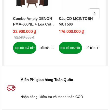
Combo Amply DENON
Đầu CD MCINTOSH
Am
PMA-600NE + Loa Cột
MCT500
DE
WHARFEDALE
22.900.000 ₫
176.000.000 ₫
16
DIAMOND 12.3 – DP9
32.580.000 ₫
19
123
147
GỌI CÓ GIÁ TỐT
GỌI CÓ GIÁ TỐT
GỌ
Miễn Phí giao hàng Toàn Quốc
Nhận hàng, kiểm tra và thanh toán COD