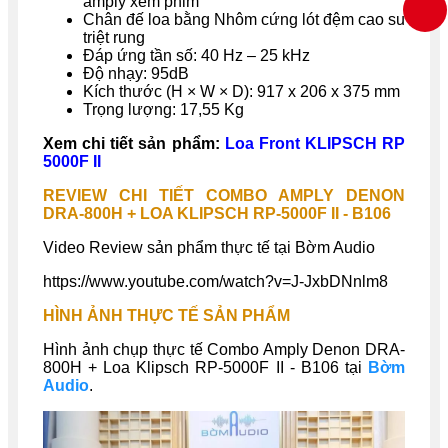
amply xem phim
Chân đế loa bằng Nhôm cứng lót đệm cao su
triệt rung
Đáp ứng tần số: 40 Hz – 25 kHz
Độ nhạy: 95dB
Kích thước (H × W × D): 917 x 206 x 375 mm
Trọng lượng: 17,55 Kg
Xem chi tiết sản phẩm:
Loa Front KLIPSCH RP
5000F II
REVIEW CHI TIẾT COMBO AMPLY DENON
DRA-800H + LOA KLIPSCH RP-5000F II - B106
Video Review sản phẩm thực tế tại Bờm Audio
https://www.youtube.com/watch?v=J-JxbDNnlm8
HÌNH ẢNH THỰC TẾ SẢN PHẨM
Hình ảnh chụp thực tế Combo Amply
Denon DRA-
800H + Loa Klipsch RP-5000F II
- B106 tại
Bờm
Audio
.