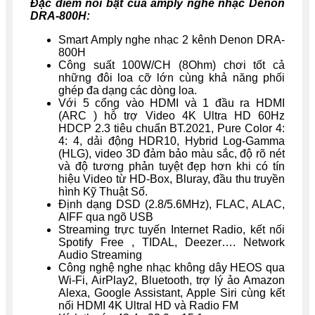
Đặc điểm nổi bật của amply nghe nhạc Denon
DRA-800H:
Smart Amply nghe nhạc 2 kênh Denon DRA-
800H
Công suất 100W/CH (8Ohm) chơi tốt cả
những đôi loa cỡ lớn cùng khả năng phối
ghép đa dạng các dòng loa.
Với 5 cổng vào HDMI và 1 đầu ra HDMI
(ARC ) hỗ trợ Video 4K Ultra HD 60Hz
HDCP 2.3 tiêu chuẩn BT.2021, Pure Color 4:
4: 4, dải động HDR10, Hybrid Log-Gamma
(HLG), video 3D đảm bảo màu sắc, độ rõ nét
và độ tương phản tuyệt đẹp hơn khi có tín
hiệu Video từ HD-Box, Bluray, đầu thu truyền
hình Kỹ Thuật Số.
Định dạng DSD (2.8/5.6MHz), FLAC, ALAC,
AIFF qua ngõ USB
Streaming trực tuyến Internet Radio, kết nối
Spotify Free , TIDAL, Deezer…. Network
Audio Streaming
Công nghệ nghe nhạc không dây HEOS qua
Wi-Fi, AirPlay2, Bluetooth, trợ lý ảo Amazon
Alexa, Google Assistant, Apple Siri cùng kết
nối HDMI 4K Ultral HD và Radio FM