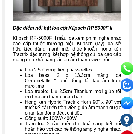
Đặc điểm nổi bật loa cột Klipsch RP 5000F II
Klipsch RP-5000F II mẫu loa xem phim, nghe nhạc
cao cấp thuộc thương hiệu Klipsch (Mỹ) loa sở
hữu kiểu dáng mạnh mẽ, khỏe khoắn, họng kèn
Tractrix đặc trưng, kết hợp hệ thống củ loa cao cấp
mang đến khả năng tái tạo âm thanh vượt trội.
Loa 2.5 đường tiếng bass reflex
Loa bass: 2 x 13.3cm màng loa
Cerametallic™ phủ đồng tái tạo âm trầm
mượt mà
Loa treble: 1 x 2.5cm Titanium mới giúp tối
ưu hóa âm thanh hoàn hảo
Họng kèn Hybrid Tractrix Horn 90° x 90° với
thiết kế cải tiến tràn viền giúp âm thanh được
phân tán đồng đều, chi tiết.
Công suất: 100W/ 400W
Trạm loa 2 cầu mới cho khả năng kết nối
hoàn hảo với các hệ thống amply nghe nhạc,