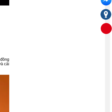
 đồng
và cải