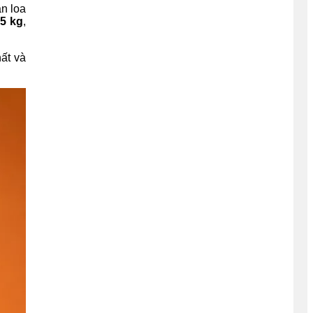
ân loa
.5 kg
,
hất và