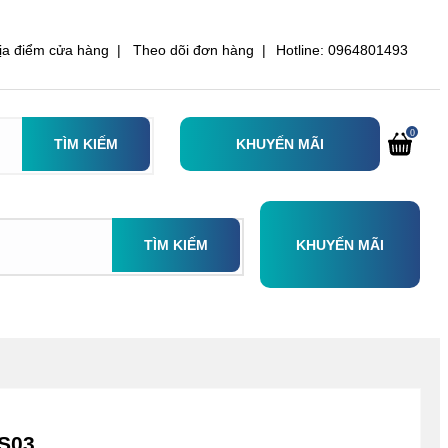
ịa điểm cửa hàng |
Theo dõi đơn hàng |
Hotline: 0964801493
0
TÌM KIẾM
KHUYẾN MÃI
TÌM KIẾM
KHUYẾN MÃI
SS03