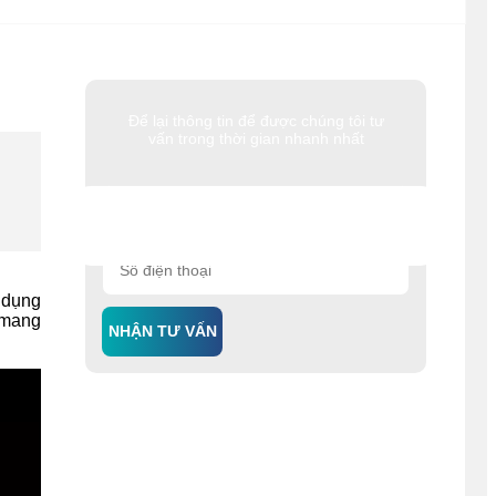
Để lại thông tin để được chúng tôi tư
vấn trong thời gian nhanh nhất
 dụng
, mang
NHẬN TƯ VẤN