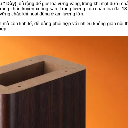
u * Dày)
, đủ rộng để giữ loa vững vàng, trong khi mặt dưới ch
m rung chấn truyền xuống sàn. Trọng lượng của chân loa đạt
18
 vững chắc khi hoạt động ở âm lượng lớn.
n mà còn tinh tế, dễ dàng phối hợp với nhiều không gian nội t
iệp.