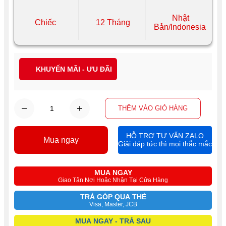
Nhật
Chiếc
12 Tháng
Bản/Indonesia
KHUYẾN MÃI - ƯU ĐÃI
THÊM VÀO GIỎ HÀNG
HỖ TRỢ TƯ VẤN ZALO
Mua ngay
Giải đáp tức thì mọi thắc mắc
MUA NGAY
Giao Tận Nơi Hoặc Nhận Tại Cửa Hàng
TRẢ GÓP QUA THẺ
Visa, Master, JCB
MUA NGAY - TRẢ SAU