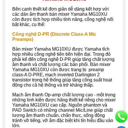
Bên cạnh thiết kế đơn giản dễ dàng kết hợp với
các dàn âm thanh bàn
mixer Yamaha MG10XU
còn được tích hợp nhiều tính năng, công nghệ nổi
bật khác, cụ thể:
Công nghệ D-PR (Discrete Class-A Mic
Preamps)
Bàn mixer Yamaha MG10XU được Yamaha tích
hợp nhiều công nghệ tiên tiến hiện đại. Trong đó
phải kể đến công nghệ D-PR giúp tăng chất lượng
âm thanh và chất lượng các bản phối. Bàn mixer
Yamaha MG10XU còn được trang bị preamp
class-A D-PRE, mạch inverted Darlington 2
transistor trong hệ thống giúp tăng công suất hoạt
động cho cả hệ thống và trở kháng thấp.
Mạch âm thanh Op-amp chất lượng cao - một trong
những linh kiện được hãng thiết kế riêng cho mixer
Yamaha MG10XU cao cấp. Nguồn phantom và
PAD Switch có những channel Mic/Line giúp chất
lượng âm thanh chuẩn, chân thực, sống động
tránh vỡ tiếng, vỡ âm đặc biệt khi tín hiệu đầu vào
lớn.