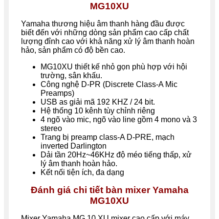
MG10XU
Yamaha thương hiệu âm thanh hàng đầu được
biết đến với những dòng sản phẩm cao cấp chất
lượng đỉnh cao với khả năng xử lý âm thanh hoàn
hảo, sản phẩm có độ bền cao.
MG10XU thiết kế nhỏ gọn phù hợp với hội
trường, sân khấu.
Công nghệ D-PR (Discrete Class-A Mic
Preamps)
USB as giải mã 192 KHZ / 24 bit.
Hệ thống 10 kênh tùy chỉnh riêng
4 ngõ vào mic, ngõ vào line gồm 4 mono và 3
stereo
Trang bị preamp class-A D-PRE, mạch
inverted Darlington
Dải tần 20Hz~46KHz độ méo tiếng thấp, xử
lý âm thanh hoàn hảo.
Kết nối tiện ích, đa dạng
Đánh giá chi tiết bàn mixer Yamaha
MG10XU
Mixer Yamaha MG 10 XU mixer cao cấp với máy