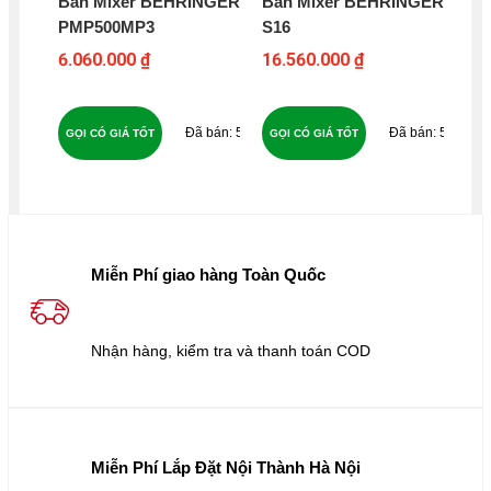
Bàn Mixer BEHRINGER
Bàn Mixer BEHRINGER
Mix
PMP500MP3
S16
BE
PR
6.060.000 ₫
16.560.000 ₫
60
55
54
GỌI CÓ GIÁ TỐT
GỌI CÓ GIÁ TỐT
GỌ
Miễn Phí giao hàng Toàn Quốc
Nhận hàng, kiểm tra và thanh toán COD
Miễn Phí Lắp Đặt Nội Thành Hà Nội