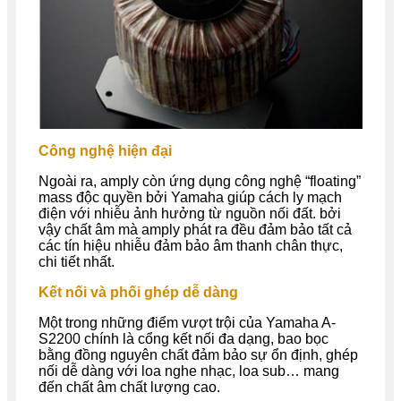
Công nghệ hiện đại
Ngoài ra, amply còn ứng dụng công nghệ “floating”
mass độc quyền bởi Yamaha giúp cách ly mạch
điện với nhiễu ảnh hưởng từ nguồn nối đất. bởi
vậy chất âm mà amply phát ra đều đảm bảo tất cả
các tín hiệu nhiễu đảm bảo âm thanh chân thực,
chi tiết nhất.
Kết nối và phối ghép dễ dàng
Một trong những điểm vượt trội của Yamaha A-
S2200 chính là cổng kết nối đa dạng, bao bọc
bằng đồng nguyên chất đảm bảo sự ổn định, ghép
nối dễ dàng với loa nghe nhạc, loa sub… mang
đến chất âm chất lượng cao.