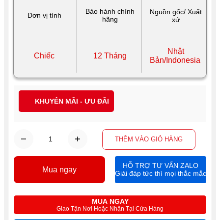
Bảo hành chính
Nguồn gốc/ Xuất
Đơn vị tính
hãng
xứ
Nhật
Chiếc
12 Tháng
Bản/Indonesia
KHUYẾN MÃI - ƯU ĐÃI
THÊM VÀO GIỎ HÀNG
HỖ TRỢ TƯ VẤN ZALO
Mua ngay
Giải đáp tức thì mọi thắc mắc
MUA NGAY
Giao Tận Nơi Hoặc Nhận Tại Cửa Hàng