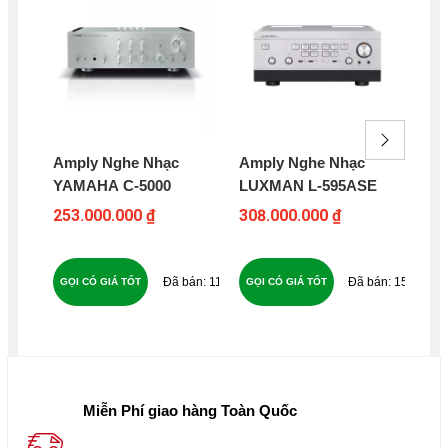
Amply Nghe Nhạc
Amply Nghe Nhạc
Am
YAMAHA C-5000
LUXMAN L-595ASE
AC
253.000.000 ₫
308.000.000 ₫
10
113
157
GỌI CÓ GIÁ TỐT
GỌI CÓ GIÁ TỐT
GỌ
Miễn Phí giao hàng Toàn Quốc