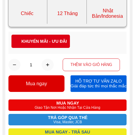
Nhật
Chiếc
12 Tháng
Bản/Indonesia
KHUYẾN MÃI - ƯU ĐÃI
THÊM VÀO GIỎ HÀNG
HỖ TRỢ TƯ VẤN ZALO
Mua ngay
Giải đáp tức thì mọi thắc mắc
MUA NGAY
Giao Tận Nơi Hoặc Nhận Tại Cửa Hàng
TRẢ GÓP QUA THẺ
Visa, Master, JCB
MUA NGAY - TRẢ SAU