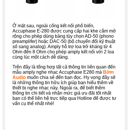
Ở mặt sau, ngoài cổng kết nối phổ biến,
Accuphase E-280 được cung cấp hai khe cắm mở
rộng cho phép dùng bảng tùy chọn AD-50 (phono
preamplifer) hoặc DAC-50 (bộ chuyển đổi kỹ thuật
số sang analog). Amply hỗ trợ loa trở kháng từ 4
Ohm đến 8 Ohm cho phép amply kết nối với 2 loa
cùng lúc một cách dễ dàng.
Trên đây là tổng hợp tất cả thông tin liên quan đến
mẫu amply nghe nhạc Accuphase E280 mà
Bờm
Audio
muốn chia sẻ đến bạn đọc. Hy vọng đây sẽ
là những thông tin hữu ích giúp bạn hiểu thêm về
thiết bị nghe nhạc này. Ngoài ra, để biết thêm
thông tin chi tiết và nhận mức giá ưu đãi tốt nhất
bạn có thể liên hệ trực tiếp qua Hotline để được tư
vấn cụ thể nhất nhé!