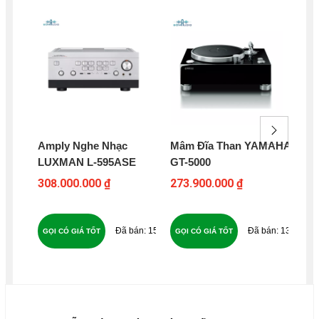
Amply Nghe Nhạc
Mâm Đĩa Than YAMAHA
Am
LUXMAN L-595ASE
GT-5000
CP
308.000.000 ₫
273.900.000 ₫
30
157
138
GỌI CÓ GIÁ TỐT
GỌI CÓ GIÁ TỐT
GỌ