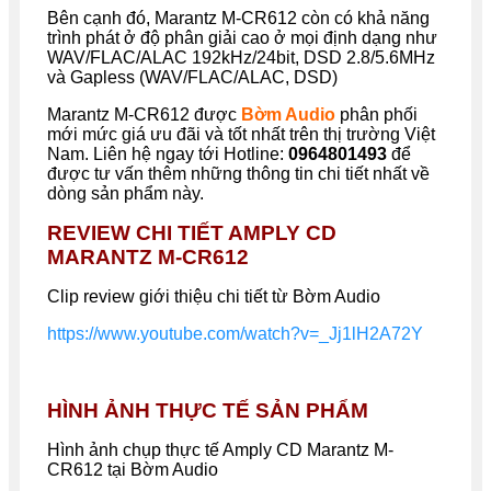
Bên cạnh đó, Marantz M-CR612 còn có khả năng
trình phát ở độ phân giải cao ở mọi định dạng như
WAV/FLAC/ALAC 192kHz/24bit, DSD 2.8/5.6MHz
và Gapless (WAV/FLAC/ALAC, DSD)
Marantz M-CR612
được
Bờm Audio
phân phối
mới mức giá ưu đãi và tốt nhất trên thị trường Việt
Nam. Liên hệ ngay tới Hotline:
0964801493
để
được tư vấn thêm những thông tin chi tiết nhất về
dòng sản phẩm này.
REVIEW CHI TIẾT AMPLY CD
MARANTZ M-CR612
Clip review giới thiệu chi tiết từ Bờm Audio
https://www.youtube.com/watch?v=_Jj1lH2A72Y
HÌNH ẢNH THỰC TẾ SẢN PHẨM
Hình ảnh chụp thực tế
Amply CD Marantz M-
CR612
tại Bờm Audio