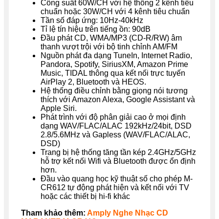
Công suất 60W/CH với hệ thống 2 kênh tiêu
chuẩn hoặc 30W/CH với 4 kênh tiêu chuẩn
Tần số đáp ứng: 10Hz-40kHz
Tỉ lệ tín hiệu trên tiếng ồn: 90dB
Đầu phát CD, WMA/MP3 (CD-R/RW) âm
thanh vượt trội với bộ tinh chỉnh AM/FM
Nguồn phát đa dạng TuneIn, Internet Radio,
Pandora, Spotify, SiriusXM, Amazon Prime
Music, TIDAL thông qua kết nối trực tuyến
AirPlay 2, Bluetooth và HEOS.
Hệ thống điều chỉnh bằng giọng nói tương
thích với Amazon Alexa, Google Assistant và
Apple Siri.
Phát trình với độ phân giải cao ở mọi định
dạng WAV/FLAC/ALAC 192kHz/24bit, DSD
2.8/5.6MHz và Gapless (WAV/FLAC/ALAC,
DSD)
Trang bị hệ thống tăng tần kép 2.4GHz/5GHz
hỗ trợ kết nối Wifi và Bluetooth được ổn định
hơn.
Đầu vào quang học kỹ thuật số cho phép M-
CR612 tự động phát hiện và kết nối với TV
hoặc các thiết bị hi-fi khác
Tham khảo thêm:
Amply Nghe Nhạc CD