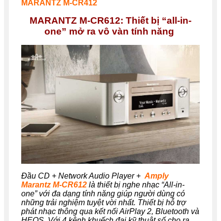
MARANTZ M-CR412
MARANTZ M-CR612: Thiết bị “all-in-
one” mở ra vô vàn tính năng
Đầu CD + Network Audio Player +
Amply
Marantz M-CR612
là thiết bị nghe nhạc “All-in-
one” với đa dạng tính năng giúp người dùng có
những trải nghiệm tuyệt vời nhất. Thiết bị hỗ trợ
phát nhạc thông qua kết nối AirPlay 2, Bluetooth và
HEOS. Với 4 kênh khuếch đại kỹ thuật số cho ra