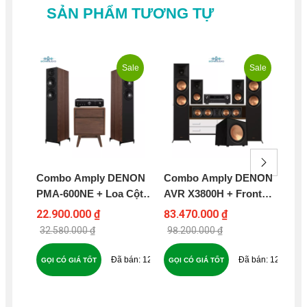
SẢN PHẨM TƯƠNG TỰ
Sale
Sale
Combo Amply DENON
Combo Amply DENON
Co
PMA-600NE + Loa Cột
AVR X3800H + Front
TX
WHARFEDALE
KLIPSCH RP 6000F II +
ST
22.900.000 ₫
83.470.000 ₫
61
DIAMOND 12.3 – DP9
Center KLIPSCH RP -
Su
32.580.000 ₫
98.200.000 ₫
98
504C + Bookshelf
WH
KLIPSCH RP-500M II +
ON
123
125
GỌI CÓ GIÁ TỐT
GỌI CÓ GIÁ TỐT
GỌ
Sub KLIPSCH R - 121SW
- B118