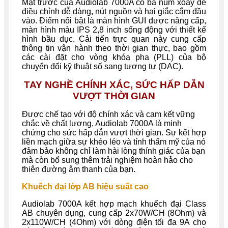
Mặt trước của Audiolab 7000A có ba núm xoay để
điều chỉnh dễ dàng, nút nguồn và hai giắc cắm đầu
vào. Điểm nổi bật là màn hình GUI được nâng cấp,
màn hình màu IPS 2,8 inch sống động với thiết kế
hình bầu dục. Cải tiến trực quan này cung cấp
thông tin vận hành theo thời gian thực, bao gồm
các cài đặt cho vòng khóa pha (PLL) của bộ
chuyển đổi kỹ thuật số sang tương tự (DAC).
TAY NGHỀ CHÍNH XÁC, SỨC HẤP DẪN
VƯỢT THỜI GIAN
Được chế tạo với độ chính xác và cam kết vững
chắc về chất lượng, Audiolab 7000A là minh
chứng cho sức hấp dẫn vượt thời gian. Sự kết hợp
liền mạch giữa sự khéo léo và tính thẩm mỹ của nó
đảm bảo không chỉ làm hài lòng thính giác của bạn
mà còn bổ sung thêm trải nghiệm hoàn hảo cho
thiên đường âm thanh của bạn.
Khuếch đại lớp AB hiệu suất cao
Audiolab 7000A kết hợp mạch khuếch đại Class
AB chuyên dụng, cung cấp 2x70W/CH (8Ohm) và
2x110W/CH (4Ohm) với dòng điện tối đa 9A cho