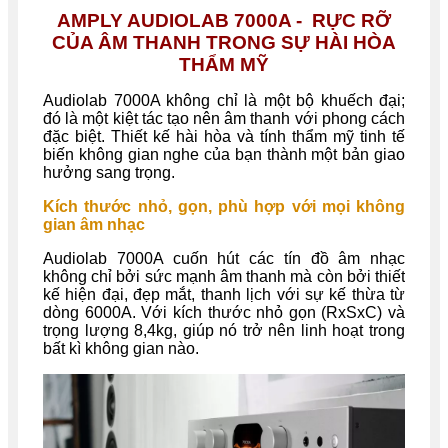
AMPLY AUDIOLAB 7000A -
RỰC RỠ
CỦA ÂM THANH TRONG SỰ HÀI HÒA
THẨM MỸ
Audiolab 7000A không chỉ là một bộ khuếch đại;
đó là một kiệt tác tạo nên âm thanh với phong cách
đặc biệt. Thiết kế hài hòa và tính thẩm mỹ tinh tế
biến không gian nghe của bạn thành một bản giao
hưởng sang trọng.
Kích thước nhỏ, gọn, phù hợp với mọi không
gian âm nhạc
Audiolab 7000A cuốn hút các tín đồ âm nhạc
không chỉ bởi sức mạnh âm thanh mà còn bởi thiết
kế hiện đại, đẹp mắt, thanh lịch với sự kế thừa từ
dòng 6000A. Với kích thước nhỏ gọn (RxSxC) và
trọng lượng 8,4kg, giúp nó trở nên linh hoạt trong
bất kì không gian nào.