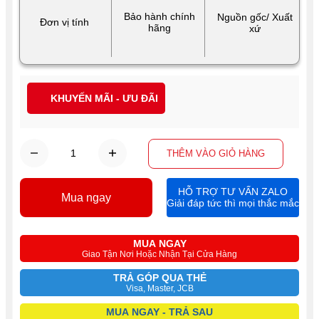
Bảo hành chính
Nguồn gốc/ Xuất
Đơn vị tính
hãng
xứ
KHUYẾN MÃI - ƯU ĐÃI
THÊM VÀO GIỎ HÀNG
HỖ TRỢ TƯ VẤN ZALO
Mua ngay
Giải đáp tức thì mọi thắc mắc
MUA NGAY
Giao Tận Nơi Hoặc Nhận Tại Cửa Hàng
TRẢ GÓP QUA THẺ
Visa, Master, JCB
MUA NGAY - TRẢ SAU