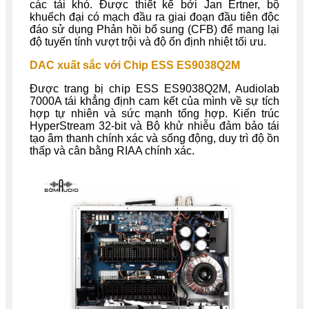
các tải khó. Được thiết kế bởi Jan Ertner, bộ
khuếch đại có mạch đầu ra giai đoạn đầu tiên độc
đáo sử dụng Phản hồi bổ sung (CFB) để mang lại
độ tuyến tính vượt trội và độ ổn định nhiệt tối ưu.
DAC xuất sắc với Chip ESS ES9038Q2M
Được trang bị chip ESS ES9038Q2M, Audiolab
7000A tái khẳng định cam kết của mình về sự tích
hợp tự nhiên và sức mạnh tổng hợp. Kiến trúc
HyperStream 32-bit và Bộ khử nhiễu đảm bảo tái
tạo âm thanh chính xác và sống động, duy trì độ ồn
thấp và cân bằng RIAA chính xác.