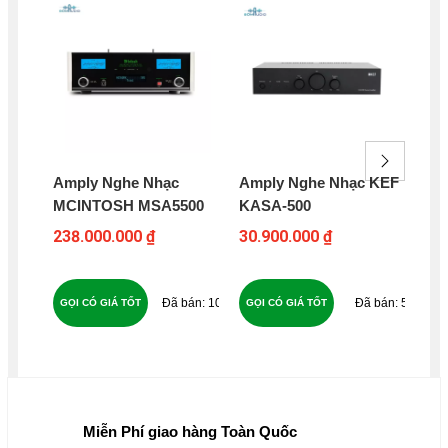
Amply Nghe Nhạc
Amply Nghe Nhạc KEF
Am
MCINTOSH MSA5500
KASA-500
AU
238.000.000 ₫
30.900.000 ₫
27
107
54
GỌI CÓ GIÁ TỐT
GỌI CÓ GIÁ TỐT
GỌ
Miễn Phí giao hàng Toàn Quốc