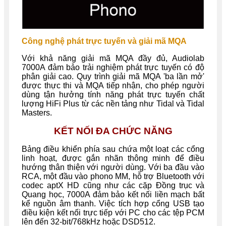
Công nghệ phát trực tuyến và giải mã MQA
Với khả năng giải mã MQA đầy đủ, Audiolab
7000A đảm bảo trải nghiệm phát trực tuyến có độ
phân giải cao. Quy trình giải mã MQA 'ba lần mở'
được thực thi và MQA tiếp nhận, cho phép người
dùng tận hưởng tính năng phát trực tuyến chất
lượng HiFi Plus từ các nền tảng như Tidal và Tidal
Masters.
KẾT NỐI ĐA CHỨC NĂNG
Bảng điều khiển phía sau chứa một loạt các cổng
linh hoạt, được gắn nhãn thông minh để điều
hướng thân thiện với người dùng. Với ba đầu vào
RCA, một đầu vào phono MM, hỗ trợ Bluetooth với
codec aptX HD cũng như các cặp Đồng trục và
Quang học, 7000A đảm bảo kết nối liền mạch bất
kể nguồn âm thanh. Việc tích hợp cổng USB tạo
điều kiện kết nối trực tiếp với PC cho các tệp PCM
lên đến 32-bit/768kHz hoặc DSD512.