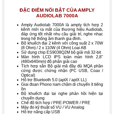
ĐẶC ĐIỂM NỔI BẬT CỦA AMPLY
AUDIOLAB 7000A
Amply Audiolab 7000A là amply tích hợp 2
kênh mới ra mắt của thương hiệu Audiolab,
đáp ứng tốt nhất nhu cầu giải trí, nghe nhạc
trong hệ thống âm thanh gia đình.
Bộ khuếch đại 2 kênh với công suất 2 x 70W
(8 Ohm) / 2 x 110W (4 Ohm) Loại AB
Sử dụng chip ES9038Q2M bộ giải mã 32-bit
Màn hình LCD IPS toàn màn hình 2,8"
(480x640mm) độ phân giải cao
Tích hợp sẵn Bộ giải mã đầy đủ MQA phần
cứng được chứng nhận (PC USB, Coax /
Optical)
Hỗ trợ Bluetooth 5.0 (aptX / aptX LL)
Giai đoạn Phono nam châm di chuyển ít tiếng
ồn
Bộ khuếch đại tai nghe phản hồi hiện tại
chuyên dụng
Chế độ tích hợp / PRE-POWER / PRE
Máy đo kỹ thuật số VU / VU Analog
Hỗ trợ nâng cấp USB