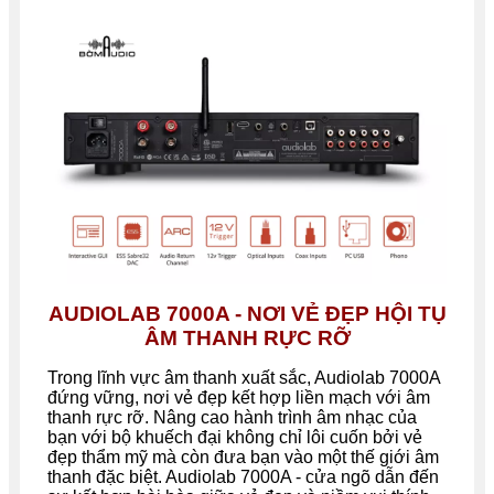
AUDIOLAB 7000A - NƠI VẺ ĐẸP HỘI TỤ
ÂM THANH RỰC RỠ
Trong lĩnh vực âm thanh xuất sắc, Audiolab 7000A
đứng vững, nơi vẻ đẹp kết hợp liền mạch với âm
thanh rực rỡ. Nâng cao hành trình âm nhạc của
bạn với bộ khuếch đại không chỉ lôi cuốn bởi vẻ
đẹp thẩm mỹ mà còn đưa bạn vào một thế giới âm
thanh đặc biệt. Audiolab 7000A - cửa ngõ dẫn đến