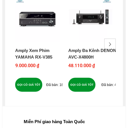
Amply Xem Phim
Amply Đa Kênh DENON
Am
YAMAHA RX-V385
AVC-X4800H
AV
9.000.000 ₫
48.110.000 ₫
21
23
183
43
GỌI CÓ GIÁ TỐT
GỌI CÓ GIÁ TỐT
GỌ
Miễn Phí giao hàng Toàn Quốc