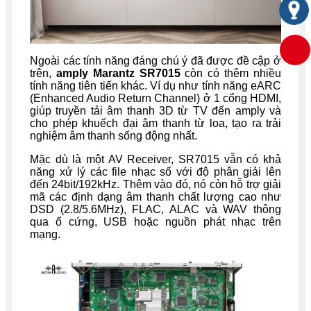
Ngoài các tính năng đáng chú ý đã được đề cập ở
trên,
amply Marantz SR7015
còn có thêm nhiều
tính năng tiên tiến khác. Ví dụ như tính năng eARC
(Enhanced Audio Return Channel) ở 1 cổng HDMI,
giúp truyền tải âm thanh 3D từ TV đến amply và
cho phép khuếch đại âm thanh từ loa, tạo ra trải
nghiệm âm thanh sống động nhất.
Mặc dù là một AV Receiver, SR7015 vẫn có khả
năng xử lý các file nhạc số với độ phân giải lên
đến 24bit/192kHz. Thêm vào đó, nó còn hỗ trợ giải
mã các định dạng âm thanh chất lượng cao như
DSD (2.8/5.6MHz), FLAC, ALAC và WAV thông
qua ổ cứng, USB hoặc nguồn phát nhạc trên
mạng.