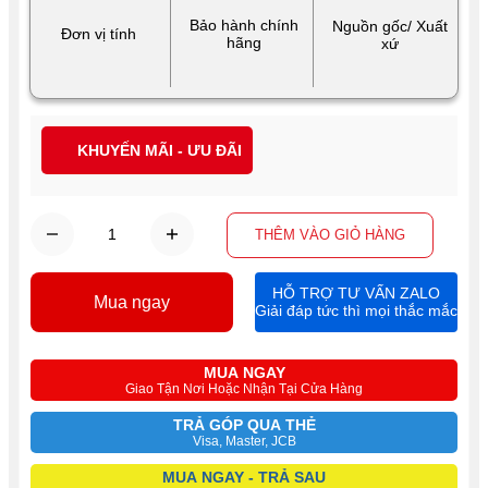
Bảo hành chính
Nguồn gốc/ Xuất
Đơn vị tính
hãng
xứ
KHUYẾN MÃI - ƯU ĐÃI
THÊM VÀO GIỎ HÀNG
HỖ TRỢ TƯ VẤN ZALO
Mua ngay
Giải đáp tức thì mọi thắc mắc
MUA NGAY
Giao Tận Nơi Hoặc Nhận Tại Cửa Hàng
TRẢ GÓP QUA THẺ
Visa, Master, JCB
MUA NGAY - TRẢ SAU