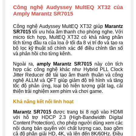
Công nghệ Audyssey MultEQ XT32 của
Amply Marantz SR7015
Công nghệ Audyssey MultEQ XT32 giúp
Marantz
SR7015
tối ưu hóa âm thanh cho phòng nghe. Với
micro tích hợp, MultEQ XT32 có khả năng phân
tích từng đầu ra của loa ở tối đa 8 vị trí đo và tạo ra
bộ lọc kỹ thuật số chính xác để điều chỉnh tần số
và phản hồi cho từng kênh.
Ngoài ra,
amply Marantz SR7015
này còn tích
hợp các công nghệ khác như Hybrid PLL Clock
Jitter Reducer để tái tạo âm thanh thuần và công
nghệ ALLM và QFT giúp giảm độ trễ hình và tăng
tốc độ phản ứng, loại bỏ hiện tượng giật lag, cải
thiện trải nghiệm xem phim và chơi game.
Khả năng kết nối linh hoạt
Marantz SR7015
được trang bị 8 ngõ vào HDMI
với hỗ trợ HDCP 2.3 (High-Bandwidth Digital
Content Protection), cho phép người dùng xem các
nội dung bản quyền với chất lượng cao, bao gồm
cả độ phân giải HD, 4K, và lên đến 8K/60Hz. Điều