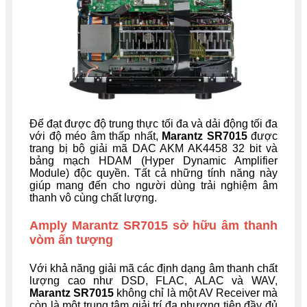
Để đạt được độ trung thực tối đa và dải động tối đa
với độ méo âm thấp nhất,
Marantz SR7015
được
trang bị bộ giải mã DAC AKM AK4458 32 bit và
bảng mạch HDAM (Hyper Dynamic Amplifier
Module) độc quyền. Tất cả những tính năng này
giúp mang đến cho người dùng trải nghiệm âm
thanh vô cùng chất lượng.
Amply Marantz SR7015
sở hữu â
m thanh
vòm ấn tượng
Với khả năng giải mã các định dạng âm thanh chất
lượng cao như DSD, FLAC, ALAC và WAV,
Marantz SR7015
không chỉ là một AV Receiver mà
còn là một trung tâm giải trí đa phương tiện đầy đủ