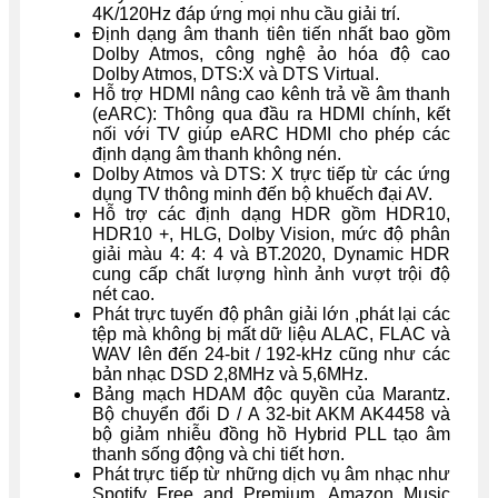
4K/120Hz đáp ứng mọi nhu cầu giải trí.
Định dạng âm thanh tiên tiến nhất bao gồm
Dolby Atmos, công nghệ ảo hóa độ cao
Dolby Atmos, DTS:X và DTS Virtual.
Hỗ trợ HDMI nâng cao kênh trả về âm thanh
(eARC): Thông qua đầu ra HDMI chính, kết
nối với TV giúp eARC HDMI cho phép các
định dạng âm thanh không nén.
Dolby Atmos và DTS: X trực tiếp từ các ứng
dụng TV thông minh đến bộ khuếch đại AV.
Hỗ trợ các định dạng HDR gồm HDR10,
HDR10 +, HLG, Dolby Vision, mức độ phân
giải màu 4: 4: 4 và BT.2020, Dynamic HDR
cung cấp chất lượng hình ảnh vượt trội độ
nét cao.
Phát trực tuyến độ phân giải lớn ,phát lại các
tệp mà không bị mất dữ liệu ALAC, FLAC và
WAV lên đến 24-bit / 192-kHz cũng như các
bản nhạc DSD 2,8MHz và 5,6MHz.
Bảng mạch HDAM độc quyền của Marantz.
Bộ chuyển đổi D / A 32-bit AKM AK4458 và
bộ giảm nhiễu đồng hồ Hybrid PLL tạo âm
thanh sống động và chi tiết hơn.
Phát trực tiếp từ những dịch vụ âm nhạc như
Spotify Free and Premium, Amazon Music