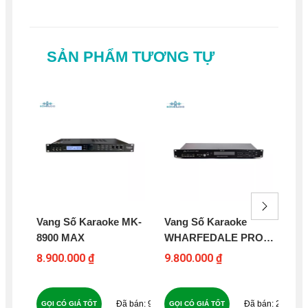
SẢN PHẨM TƯƠNG TỰ
Vang Số Karaoke MK-
Vang Số Karaoke
Va
8900 MAX
WHARFEDALE PRO
S6
WKP-301
8.900.000 ₫
9.800.000 ₫
7.4
92
29
GỌI CÓ GIÁ TỐT
GỌI CÓ GIÁ TỐT
GỌ