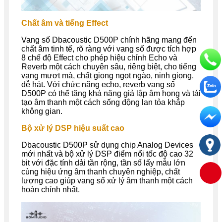
Chất âm và tiếng Effect
Vang số
Dbacoustic
D500P
chính hãng mang đến
chất âm tinh tế, rõ ràng với vang số được tích hợp
8 chế độ Effect cho phép hiệu chỉnh Echo và
Reverb một cách chuyên sâu, riêng biệt, cho tiếng
vang mượt mà, chất giọng ngọt ngào, nịnh giọng,
dễ hát. Với chức năng echo, reverb vang số
D500P có thể tăng khả năng giả lập âm họng và tái
tạo âm thanh một cách sống động lan tỏa khắp
không gian.
Bộ xử lý DSP hiệu suất cao
Dbacoustic
D500P
sử dụng chip Analog Devices
mới nhất và bộ xử lý DSP điểm nổi tốc độ cao 32
bit với đặc tính dải tần rộng, tần số lấy mẫu lớn
cùng hiệu ứng âm thanh chuyên nghiệp, chất
lượng cao giúp vang số xử lý âm thanh một cách
hoàn chỉnh nhất.