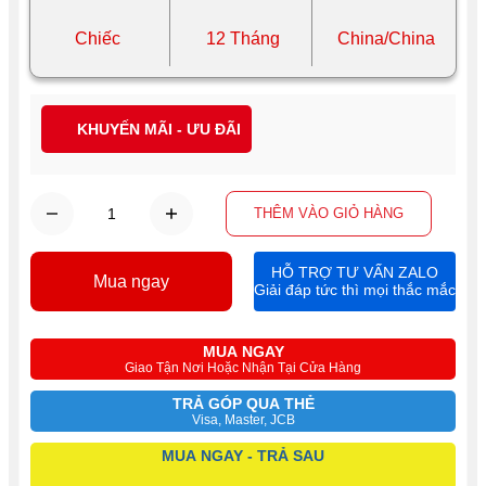
Chiếc
12 Tháng
China/China
KHUYẾN MÃI - ƯU ĐÃI
THÊM VÀO GIỎ HÀNG
HỖ TRỢ TƯ VẤN ZALO
Mua ngay
Giải đáp tức thì mọi thắc mắc
MUA NGAY
Giao Tận Nơi Hoặc Nhận Tại Cửa Hàng
TRẢ GÓP QUA THẺ
Visa, Master, JCB
MUA NGAY - TRẢ SAU