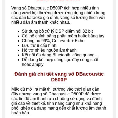
Vang số
Dbacoustic
D500P tích hợp nhiều tính
năng vượt trội thường được ứng dụng nhiều trong
các dàn karaoke gia đình, vang số tương thích với
nhiều dàn âm thanh khác nhau.
Sử dụng bộ xử lý DSP điểm nổi 32 bit
Có thể chỉnh bằng phần mềm hoặc bằng tay
Chống hú 99%, Có reverb + Echo
Lưu trữ 9 cấu hình
Hỗ trợ nhiều nguồn âm thanh
Kết nối đa dạng Bluetooth, cổng quang...
Dễ dàng kết hợp cùng cục đẩy công suất
hoặc amply
Đánh giá chi tiết vang số
DBacoustic
D500P
Mặc dù mới ra mắt thị trường vào thời gian gần
đây nhưng vang số
Dbacoustic D500P đã được
các tín đồ âm thanh ưa chuộng sử dụng và đánh
giá cao về thiết kế, tính năng cũng như khả năng
phối ghép đa dạng mang đến chất lượng âm thanh
hoàn hảo.