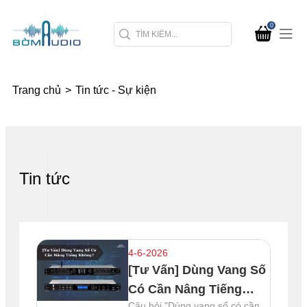
0
Trang chủ
>
Tin tức - Sự kiện
Tin tức
4-6-2026
[Tư Vấn] Dùng Vang Số
Có Cần Nâng Tiếng
Câu hỏi "Dùng vang số có cần