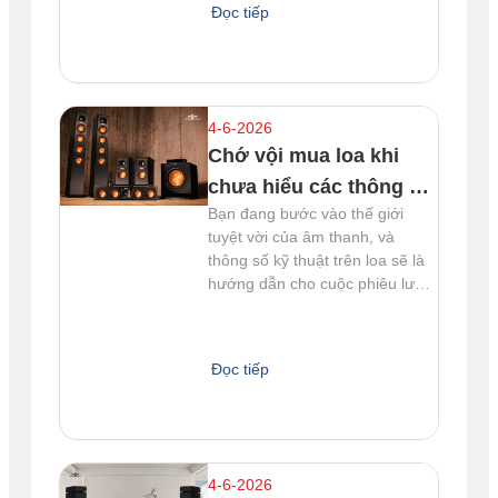
Đọc tiếp
sản lâu đời trong ngành công
nghiệp âm thanh, Sonus faber
không ngừng phát triển và cải
tiến th
4-6-2026
Chớ vội mua loa khi
chưa hiểu các thông số
Bạn đang bước vào thế giới
kĩ thuật trên loa này
tuyệt vời của âm thanh, và
nhé!
thông số kỹ thuật trên loa sẽ là
hướng dẫn cho cuộc phiêu lưu
này. Mỗi loa riêng biệt sẽ bao
gồm một thông số kĩ thuật khác
nhau. Hãy cùng Bờm Audio tìm
Đọc tiếp
hiểu thật kĩ những chi tiết thú vị
nhất để biết cách chọn lựa loa
đúng và tận hưởng âm nhạc m
4-6-2026