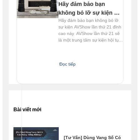
Hãy đảm bảo bạn
không bỏ lỡ sự kiện AV
Hãy đảm bảo bạn không bỏ lỡ
Show lần thứ 21 đỉnh
sự kiện AVShow lần thứ 21 đỉnh
cao này!
cao này AVShow lần thứ 21 sẽ
là một trung tâm sự kiện hội tụ
nghệ thuật âm thanh đầy ấn
tượng, nơi bạn có cơ hội khám
phá và trải nghiệm những công
Đọc tiếp
nghệ mới nhất, cùng với không
khí sôi động và hứng khởi. Một
sự kiện mới tháng 12/2023 Hà N
Bài viết mới
[Tư Vấn] Dùng Vang Số Có