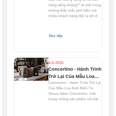
Không?
nâng tiếng không?" là một trong
những thắc mắc phổ biến mà
nhiều khách hàng đặt ra khi đến
với Bờm Audio. Để hiểu rõ hơn
về vấn đề này và tìm ra giải
pháp phù hợp, hãy cùng Bờm
Đọc tiếp
Audio khám phá trong bài viết
dưới đây. Dùng vang số có cần
nâng tiếng không? Việc lựa
chọn
4-6-2026
Concertino - Hành Trình
Trở Lại Của Mẫu Loa
Concertino - Hành Trình Trở Lại
Kinh Điển Từ Sonus
Của Mẫu Loa Kinh Điển Từ
faber
Sonus faber Concertino, một
trong những sản phẩm nổi bật
của Sonus faber, đã chính thức
trở lại với phiên bản thứ tư
mang tên Concertino G4. Với di