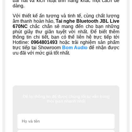
bài hát và kích hoạt tính năng khác một cách dễ
dàng.
Với thiết kế ấn tượng và tinh tế, cùng chất lượng
âm thanh hoàn hảo,
Tai nghe Bluetooth JBL Live
670NC
chắc chắn sẽ mang đến cho bạn những
phút giây thư giãn tuyệt vời nhất. Để biết thêm
thông tin chi tiết, bạn có thể liên hệ trực tiếp tới
Hotline:
0964801493
hoặc trải nghiệm sản phẩm
trực tiếp tại Showroom
Bom Audio
để nhận được
ưu đãi với mức giá tốt nhất.
Để lại thông tin để được chúng tôi tư vấn trong
thời gian nhanh nhất