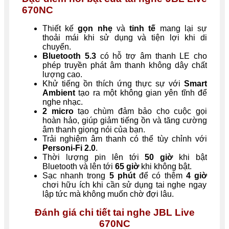
670NC
Thiết kế
gọn nhẹ
và
tinh tế
mang lại sự
thoải mái khi sử dụng và tiện lợi khi di
chuyển.
Bluetooth 5.3
có hỗ trợ âm thanh LE cho
phép truyền phát âm thanh không dây chất
lượng cao.
Khử tiếng ồn thích ứng thực sự với
Smart
Ambient
tạo ra một không gian yên tĩnh để
nghe nhạc.
2 micro
tạo chùm đảm bảo cho cuộc gọi
hoàn hảo, giúp giảm tiếng ồn và tăng cường
âm thanh giọng nói của bạn.
Trải nghiệm âm thanh có thể tùy chỉnh với
Personi-Fi 2.0
.
Thời lượng pin lên tới
50 giờ
khi bật
Bluetooth và lên tới
65 giờ
khi không bật.
Sạc nhanh trong
5 phút
để có thêm
4 giờ
chơi hữu ích khi cần sử dụng tai nghe ngay
lập tức mà không muốn chờ đợi lâu.
Đánh giá chi tiết tai nghe JBL Live
670NC