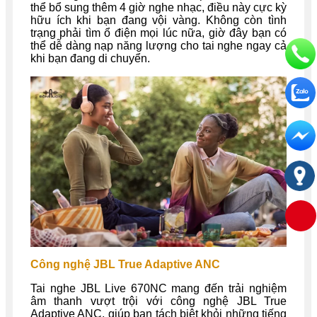
thể bổ sung thêm 4 giờ nghe nhạc, điều này cực kỳ
hữu ích khi bạn đang vội vàng. Không còn tình
trạng phải tìm ổ điện mọi lúc nữa, giờ đây bạn có
thể dễ dàng nạp năng lượng cho tai nghe ngay cả
khi bạn đang di chuyển.
Công nghệ JBL True Adaptive ANC
Tai nghe JBL Live 670NC mang đến trải nghiệm
âm thanh vượt trội với công nghệ JBL True
Adaptive ANC, giúp bạn tách biệt khỏi những tiếng