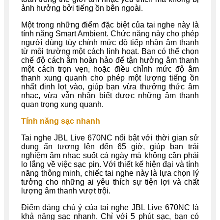
ảnh hưởng bởi tiếng ồn bên ngoài.
Một trong những điểm đặc biệt của tai nghe này là
tính năng Smart Ambient. Chức năng này cho phép
người dùng tùy chỉnh mức độ tiếp nhận âm thanh
từ môi trường một cách linh hoạt. Bạn có thể chọn
chế độ cách âm hoàn hảo để tận hưởng âm thanh
một cách trọn vẹn, hoặc điều chỉnh mức độ âm
thanh xung quanh cho phép một lượng tiếng ồn
nhất định lọt vào, giúp bạn vừa thưởng thức âm
nhạc, vừa vẫn nhận biết được những âm thanh
quan trọng xung quanh.
Tính năng sạc nhanh
Tai nghe JBL Live 670NC nổi bật với thời gian sử
dụng ấn tượng lên đến 65 giờ, giúp bạn trải
nghiệm âm nhạc suốt cả ngày mà không cần phải
lo lắng về việc sạc pin. Với thiết kế hiện đại và tính
năng thông minh, chiếc tai nghe này là lựa chọn lý
tưởng cho những ai yêu thích sự tiện lợi và chất
lượng âm thanh vượt trội.
Điểm đáng chú ý của tai nghe JBL Live 670NC là
khả năng sạc nhanh. Chỉ với 5 phút sạc, bạn có