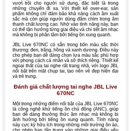
vượt trội cho người sử dụng, đặc biệt là trong
những chuyến đi xa. Với thiết kế over-ear, sản
phẩm không chỉ đảm bảo khả năng cách âm xuất
sắc mà còn giúp người dùng đắm chìm trong âm
thanh chất lượng cao. Nhờ vào tính năng này, bạn
có thể tận hưởng từng giai điệu và chi tiết âm nhạc
mà không bị phân tâm bởi tiếng ồn xung quanh.
JBL Live 670NC có sẵn trong bốn màu sắc thời
thượng: đen, trắng, hồng và xanh dương. Điều này
cho phép bạn dễ dàng chọn lựa màu sắc phù hợp
với phong cách cá nhân và sở thích riêng. Thiết kế
ngoại thất của tai nghe rất trang nhã, với logo JBL
nổi bật trên mặt chụp tai, tạo nên vẻ đẹp hiện đại
và trẻ trung.
Đánh giá chất lượng tai nghe JBL Live
670NC
Một trong những điểm nổi bật của JBL Live 670NC
là công nghệ khử tiếng ồn chủ động (ANC), giúp
bạn dễ dàng thưởng thức âm nhạc mà không bị
ảnh hưởng bởi tiếng ồn xung quanh. Tính năng
này cực kỳ hữu ích trong những môi trường ồn ào,
cho phép bạn tập trung vào những giai điệu yêu