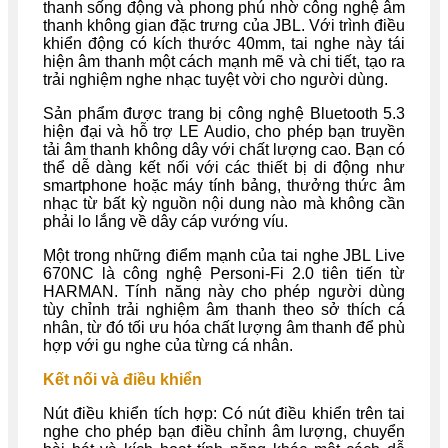
thanh sống động và phong phú nhờ công nghệ âm
thanh không gian đặc trưng của JBL. Với trình điều
khiển động có kích thước 40mm, tai nghe này tái
hiện âm thanh một cách mạnh mẽ và chi tiết, tạo ra
trải nghiệm nghe nhạc tuyệt vời cho người dùng.
Sản phẩm được trang bị công nghệ Bluetooth 5.3
hiện đại và hỗ trợ LE Audio, cho phép bạn truyền
tải âm thanh không dây với chất lượng cao. Bạn có
thể dễ dàng kết nối với các thiết bị di động như
smartphone hoặc máy tính bảng, thưởng thức âm
nhạc từ bất kỳ nguồn nội dung nào mà không cần
phải lo lắng về dây cáp vướng víu.
Một trong những điểm mạnh của tai nghe JBL Live
670NC là công nghệ Personi-Fi 2.0 tiên tiến từ
HARMAN. Tính năng này cho phép người dùng
tùy chỉnh trải nghiệm âm thanh theo sở thích cá
nhân, từ đó tối ưu hóa chất lượng âm thanh để phù
hợp với gu nghe của từng cá nhân.
Kết nối và điều khiển
Nút điều khiển tích hợp: Có nút điều khiển trên tai
nghe cho phép bạn điều chỉnh âm lượng, chuyển