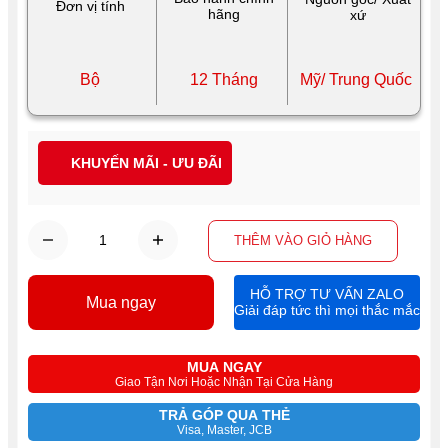
Đơn vị tính
hãng
xứ
Bộ
12 Tháng
Mỹ/ Trung Quốc
KHUYẾN MÃI - ƯU ĐÃI
THÊM VÀO GIỎ HÀNG
HỖ TRỢ TƯ VẤN ZALO
Mua ngay
Giải đáp tức thì mọi thắc mắc
MUA NGAY
Giao Tận Nơi Hoặc Nhận Tại Cửa Hàng
TRẢ GÓP QUA THẺ
Visa, Master, JCB