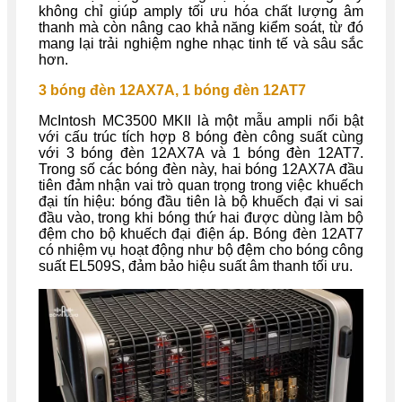
không chỉ giúp amply tối ưu hóa chất lượng âm
thanh mà còn nâng cao khả năng kiểm soát, từ đó
mang lại trải nghiệm nghe nhạc tinh tế và sâu sắc
hơn.
3 bóng đèn 12AX7A, 1 bóng đèn 12AT7
McIntosh MC3500 MKII là một mẫu ampli nổi bật
với cấu trúc tích hợp 8 bóng đèn công suất cùng
với 3 bóng đèn 12AX7A và 1 bóng đèn 12AT7.
Trong số các bóng đèn này, hai bóng 12AX7A đầu
tiên đảm nhận vai trò quan trọng trong việc khuếch
đại tín hiệu: bóng đầu tiên là bộ khuếch đại vi sai
đầu vào, trong khi bóng thứ hai được dùng làm bộ
đệm cho bộ khuếch đại điện áp. Bóng đèn 12AT7
có nhiệm vụ hoạt động như bộ đệm cho bóng công
suất EL509S, đảm bảo hiệu suất âm thanh tối ưu.