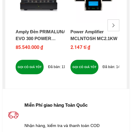
Amply Đèn PRIMALUNA
Power Amplifier
Mo
EVO 300 POWER
MCLNTOSH MC2.1KW
Am
AMPLIFIER
AU
85.540.000 ₫
2.147 tỉ ₫
12
118
144
GỌI CÓ GIÁ TỐT
GỌI CÓ GIÁ TỐT
GỌ
Miễn Phí giao hàng Toàn Quốc
Nhận hàng, kiểm tra và thanh toán COD