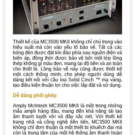
Thiết kế của MC3500 MKII không chỉ chú trọng vào
hiệu suất mà còn vào yếu tố bảo vệ. Tất cả các
bóng đèn được đặt kín đáo phía sau nguồn điện và
biến áp, đồng thời được bảo vệ bởi một lớp lồng
thép không gỉ màu đen, mang lại độ bền và an toàn
cho thiết bị. Lồng bảo vệ này cũng được thiết kế
một cách thông minh, cho phép người dùng dễ
dàng kết nối với cầu loa Solid Cinch ™ mạ vàng,
tạo điều kiện thuận lợi cho việc lắp đặt và sử dụng.
Dễ dàng phối ghép
Amply McIntosh MC3500 MKII là một trong những
mẫu ampli hàng đầu, mang đến khả năng tái tạo
âm thanh tuyệt vời và đầy sắc nét. Với thiết kế
trang nhã và công nghệ tiên tiến, MC3500 MKII
không chỉ đơn thuần là một thiết bị khuếch đại mà
còn là trung tâm của một hệ thống âm thanh hoàn