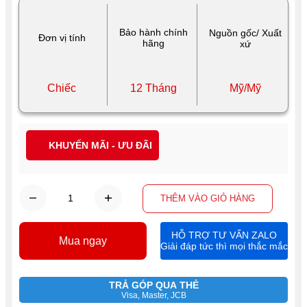
Bảo hành chính
Nguồn gốc/ Xuất
Đơn vị tính
hãng
xứ
Chiếc
12 Tháng
Mỹ/Mỹ
KHUYẾN MÃI - ƯU ĐÃI
THÊM VÀO GIỎ HÀNG
HỖ TRỢ TƯ VẤN ZALO
Mua ngay
Giải đáp tức thì mọi thắc mắc
TRẢ GÓP QUA THẺ
Visa, Master, JCB