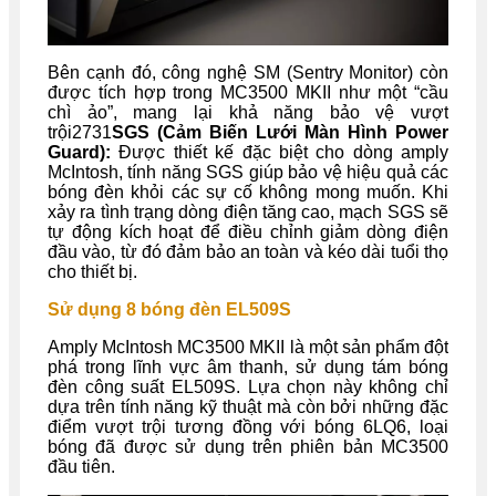
Bên cạnh đó, công nghệ SM (Sentry Monitor) còn
được tích hợp trong MC3500 MKII như một “cầu
chì ảo”, mang lại khả năng bảo vệ vượt
trội2731
SGS (Cảm Biến Lưới Màn Hình Power
Guard):
Được thiết kế đặc biệt cho dòng amply
McIntosh, tính năng SGS giúp bảo vệ hiệu quả các
bóng đèn khỏi các sự cố không mong muốn. Khi
xảy ra tình trạng dòng điện tăng cao, mạch SGS sẽ
tự động kích hoạt để điều chỉnh giảm dòng điện
đầu vào, từ đó đảm bảo an toàn và kéo dài tuổi thọ
cho thiết bị.
Sử dụng 8 bóng đèn EL509S
Amply McIntosh MC3500 MKII là một sản phẩm đột
phá trong lĩnh vực âm thanh, sử dụng tám bóng
đèn công suất EL509S. Lựa chọn này không chỉ
dựa trên tính năng kỹ thuật mà còn bởi những đặc
điểm vượt trội tương đồng với bóng 6LQ6, loại
bóng đã được sử dụng trên phiên bản MC3500
đầu tiên.