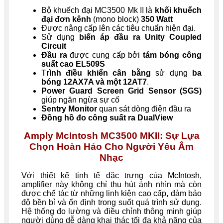
Bộ khuếch đại MC3500 Mk II là
khối khuếch
đại đơn kênh
(mono block)
350 Watt
Được nâng cấp lên các tiêu chuẩn hiện đại.
Sử dụng
biến áp đầu ra Unity Coupled
Circuit
Đầu ra
được cung cấp bởi
tám bóng công
suất cao EL509S
T
rình điều khiển cân bằng
sử dụng
ba
bóng 12AX7A và một 12AT7
.
Power Guard Screen Grid Sensor (SGS)
giúp ngăn ngừa sự cố
Sentry Monitor
quan sát dòng điện đầu ra
Đồng hồ đo công suất ra DualView
Amply McIntosh MC3500 MKII: Sự Lựa
Chọn Hoàn Hảo Cho Người Yêu Âm
Nhạc
Với thiết kế tinh tế đặc trưng của McIntosh,
amplifier này không chỉ thu hút ánh nhìn mà còn
được chế tác từ những linh kiện cao cấp, đảm bảo
độ bền bỉ và ổn định trong suốt quá trình sử dụng.
Hệ thống đo lường và điều chỉnh thông minh giúp
người dùng dễ dàng khai thác tối đa khả năng của